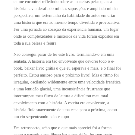
eu me encontrei refletindo sobre as maneiras pelas quais a
história havia desafiado minhas suposições e ampliado minha
perspectiva, um testemunho da habilidade do autor em criar
uma história que era ao mesmo tempo divertida e provocativa.
Foi uma jornada ao coração da experiência humana, um lugar
onde as complexidades e mistérios da vida foram expostos em
toda a sua beleza e feiura.
Não consegui parar de ler este livro, terminando-o em uma
sentada. A história era tão envolvente que devorei todo o e-
book. baixar livro grátis o que eu esperava e mais, e o final foi
perfeito. Estou ansioso para o próximo livro! Mas o ritmo foi
irregular, oscilando wildemente entre uma velocidade frenética
e uma lentidão glacial, uma inconsistência frustrante que
interrompeu meu fluxo de leitura e dificultou meu total
envolvimento com a história. A escrita era envolvente, a
história fluía suavemente de uma cena para a próxima, como
um rio serpenteando pelo campo.
Em retrospecto, acho que o que mais apreciei foi a forma
como a narrativa equilibrou luz e escuridão, ler sem custo