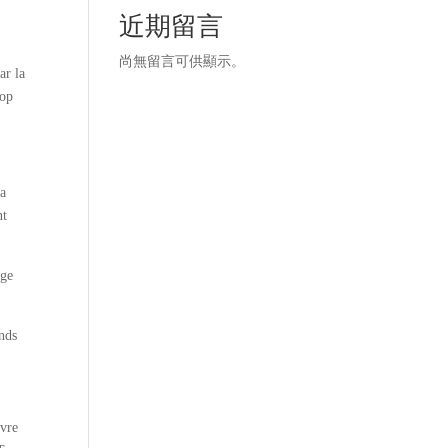
近期留言
尚無留言可供顯示。
ar la
rop
’a
nt
age
ends
ivre