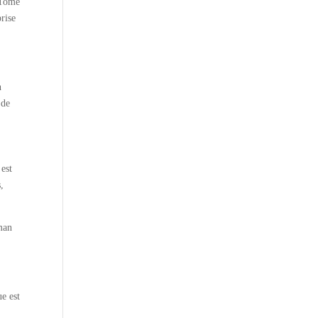
 Tome
rise
n
 de
 est
,
oman
ue est