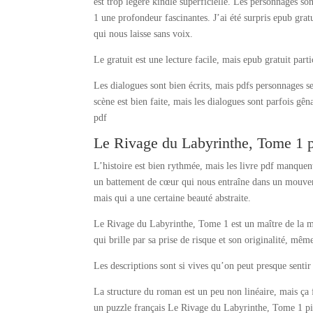
est trop légère kindle superficielle. Les personnages 
1 une profondeur fascinantes. J’ai été surpris epub gra
qui nous laisse sans voix.
Le gratuit est une lecture facile, mais epub gratuit par
Les dialogues sont bien écrits, mais pdfs personnages s
scène est bien faite, mais les dialogues sont parfois gê
pdf
Le Rivage du Labyrinthe, Tome 1 
L’histoire est bien rythmée, mais les livre pdf manquen
un battement de cœur qui nous entraîne dans un mouveme
mais qui a une certaine beauté abstraite.
Le Rivage du Labyrinthe, Tome 1 est un maître de la ma
qui brille par sa prise de risque et son originalité, même
Les descriptions sont si vives qu’on peut presque sentir
La structure du roman est un peu non linéaire, mais ça f
un puzzle français Le Rivage du Labyrinthe, Tome 1 pi