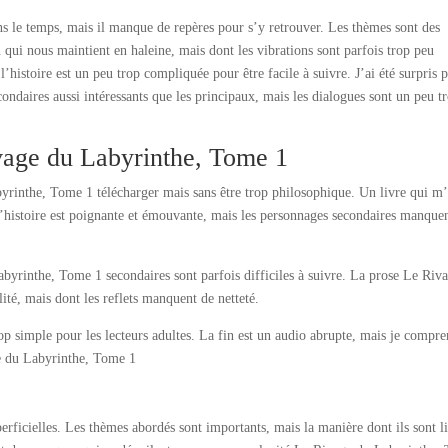
 le temps, mais il manque de repères pour s’y retrouver. Les thèmes sont des
n qui nous maintient en haleine, mais dont les vibrations sont parfois trop peu
l’histoire est un peu trop compliquée pour être facile à suivre. J’ai été surpris p
condaires aussi intéressants que les principaux, mais les dialogues sont un peu t
age du Labyrinthe, Tome 1
yrinthe, Tome 1 télécharger mais sans être trop philosophique. Un livre qui m
L’histoire est poignante et émouvante, mais les personnages secondaires manque
abyrinthe, Tome 1 secondaires sont parfois difficiles à suivre. La prose Le Riv
ité, mais dont les reflets manquent de netteté.
trop simple pour les lecteurs adultes. La fin est un audio abrupte, mais je compr
ge du Labyrinthe, Tome 1
uperficielles. Les thèmes abordés sont importants, mais la manière dont ils sont l