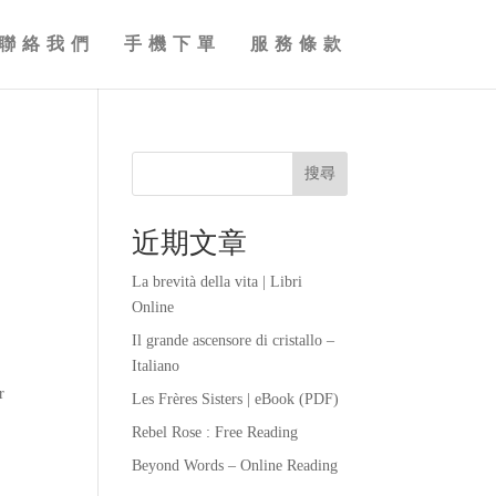
聯絡我們
手機下單
服務條款
搜尋
近期文章
La brevità della vita | Libri
Online
Il grande ascensore di cristallo –
Italiano
r
Les Frères Sisters | eBook (PDF)
Rebel Rose : Free Reading
,
Beyond Words – Online Reading