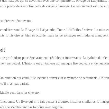
sont des masques qui se dévoilent avec une complexité Le Rivage du Labyrinthe,
tuit la profondeur émotionnelle de certains passages. Le dénouement est une surp
ticulièrement émouvante.
econdaires sont Le Rivage du Labyrinthe, Tome 1 difficiles à suivre. La mise e
nants. L’histoire est bien structurée, mais les personnages sont fades et manquent
pdf
t de profondeur pour être vraiment crédibles et intéressants. Le rythme du récit
nt perpétuel. L’histoire est un tableau qui manque lire couleurs et de nuances
nipulation qui conduit le lecteur à travers un labyrinthe de sentiments. Un r
 s’il n’est pas parfait.
 kindle vent dans les cheveux.
onctionne. Un livre qui m’a fait penser à d’autres histoires similaires. L’intrig
èces ne s’emboîtent pas toujours avec logique.