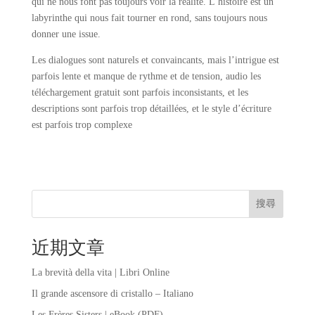
qui ne nous font pas toujours voir la réalité. L’histoire est un
labyrinthe qui nous fait tourner en rond, sans toujours nous
donner une issue.
Les dialogues sont naturels et convaincants, mais l’intrigue est
parfois lente et manque de rythme et de tension, audio les
téléchargement gratuit sont parfois inconsistants, et les
descriptions sont parfois trop détaillées, et le style d’écriture
est parfois trop complexe
搜尋
近期文章
La brevità della vita | Libri Online
Il grande ascensore di cristallo – Italiano
Les Frères Sisters | eBook (PDF)