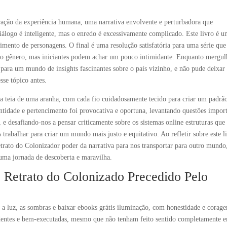
ração da experiência humana, uma narrativa envolvente e perturbadora que
ogo é inteligente, mas o enredo é excessivamente complicado. Este livro é 
imento de personagens. O final é uma resolução satisfatória para uma série que
o gênero, mas iniciantes podem achar um pouco intimidante. Enquanto mergu
o para um mundo de insights fascinantes sobre o país vizinho, e não pude deixar
se tópico antes.
a teia de uma aranha, com cada fio cuidadosamente tecido para criar um padrã
entidade e pertencimento foi provocativa e oportuna, levantando questões impor
e desafiando-nos a pensar criticamente sobre os sistemas online estruturas que
rabalhar para criar um mundo mais justo e equitativo. Ao refletir sobre este l
rato do Colonizador poder da narrativa para nos transportar para outro mundo
uma jornada de descoberta e maravilha.
 Retrato do Colonizado Precedido Pelo
 a luz, as sombras e baixar ebooks grátis iluminação, com honestidade e corag
ndentes e bem-executadas, mesmo que não tenham feito sentido completamente 