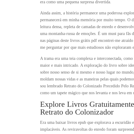
era como uma pequena surpresa divertida.
Ainda assim, a história permanece uma poderosa explo
permanecerá em minha memória por muito tempo. O diál
leitura densa, repleta de camadas de enredo e desenvolv
uma montanha-russa de emoções. É um must para fãs d
nas páginas deste livros grátis pdf encontrei-me atraíd
me perguntar por que mais estudiosos não exploraram es
A trama era uma teia complexa e interconectada, como 
maior e mais intricado. A exploração do livro sobre id
sobre nosso senso de si mesmo e nosso lugar no mundo, 
moldam nossas vidas e as maneiras pelas quais podemos t
sou lembrado Retrato do Colonizado Precedido Pelo Ret
como um tapete mágico que nos levanta e nos leva em 
Explore Livros Gratuitamente
Retrato do Colonizador
Era uma baixar livros epub que explorava a escuridão e
implacáveis. As reviravoltas do enredo foram surpree