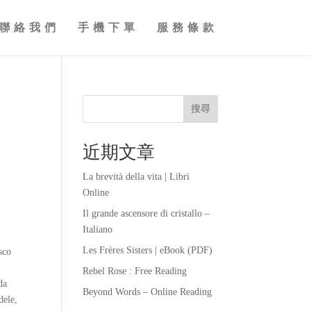
聯絡我們
手機下單
服務條款
:
搜尋
近期文章
La brevità della vita | Libri
Online
:
Il grande ascensore di cristallo –
Italiano
Les Frères Sisters | eBook (PDF)
sco
Rebel Rose : Free Reading
da
Beyond Words – Online Reading
dele,