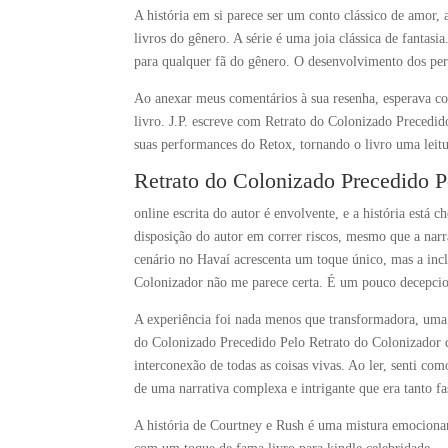
A história em si parece ser um conto clássico de amor,
livros do gênero. A série é uma joia clássica de fantasia
para qualquer fã do gênero. O desenvolvimento dos pers
Ao anexar meus comentários à sua resenha, esperava co
livro. J.P. escreve com Retrato do Colonizado Precedid
suas performances do Retox, tornando o livro uma leit
Retrato do Colonizado Precedido P
online escrita do autor é envolvente, e a história está
disposição do autor em correr riscos, mesmo que a nar
cenário no Havaí acrescenta um toque único, mas a incl
Colonizador não me parece certa. É um pouco decepcion
A experiência foi nada menos que transformadora, uma
do Colonizado Precedido Pelo Retrato do Colonizador q
interconexão de todas as coisas vivas. Ao ler, senti 
de uma narrativa complexa e intrigante que era tanto fa
A história de Courtney e Rush é uma mistura emociona