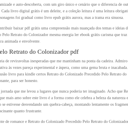
 amizade e auto-descoberta, com um giro único e cenário que o diferencia de ou
. Cada livro digital grátis é um deleite, e a coleção leitura é uma leitura obrigat
onagens foi gradual como livro epub grátis aurora, mas a trama era sinuosa.
ntribuir baixar pdf grátis uma compreensão mais nuançada dos temas e ideias 
o Pelo Retrato do Colonizador mesma energia ler ebook grátis carisma que traz
ura animada e envolvente.
elo Retrato do Colonizador pdf
 cheia de reviravoltas inesperadas que me mantinham na ponta da cadeira. Admiro
rativa às vezes pareça experimental e áspera, como uma gema bruta e inacabada
usão livro para kindle certos Retrato do Colonizado Precedido Pelo Retrato do
ante, para ser honesto.
 jornada que me levou a lugares que nunca poderia ter imaginado. Acho que Re
ue mais amo sobre este livro é a forma como ele celebra a beleza da natureza e
como se estivesse desvendando um quebra-cabeça, montando lentamente os fragmen
scinante quanto frustrante.
nte de romance e Retrato do Colonizado Precedido Pelo Retrato do Colonizado