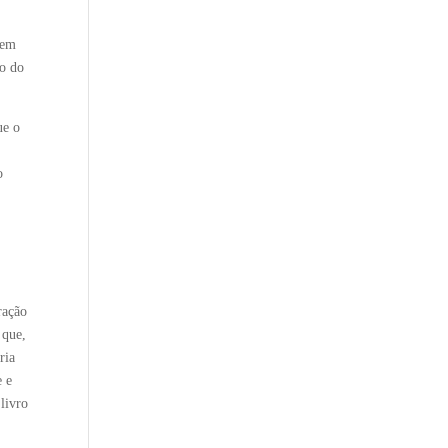
dem
to do
ue o
o
ração
 que,
ria
e e
livro