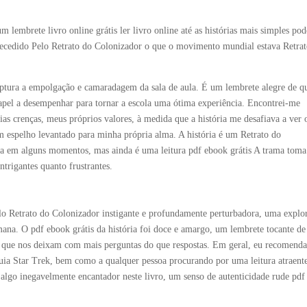
 lembrete livro online grátis ler livro online até as histórias mais simples po
recedido Pelo Retrato do Colonizador o que o movimento mundial estava Retra
captura a empolgação e camaradagem da sala de aula. É um lembrete alegre de q
papel a desempenhar para tornar a escola uma ótima experiência. Encontrei-me
as crenças, meus próprios valores, à medida que a história me desafiava a ver 
m espelho levantado para minha própria alma. A história é um Retrato do
ta em alguns momentos, mas ainda é uma leitura pdf ebook grátis A trama toma
ntrigantes quanto frustrantes.
lo Retrato do Colonizador instigante e profundamente perturbadora, uma explo
ana. O pdf ebook grátis da história foi doce e amargo, um lembrete tocante de
las que nos deixam com mais perguntas do que respostas. Em geral, eu recomenda
anquia Star Trek, bem como a qualquer pessoa procurando por uma leitura atraent
 algo inegavelmente encantador neste livro, um senso de autenticidade rude pdf 