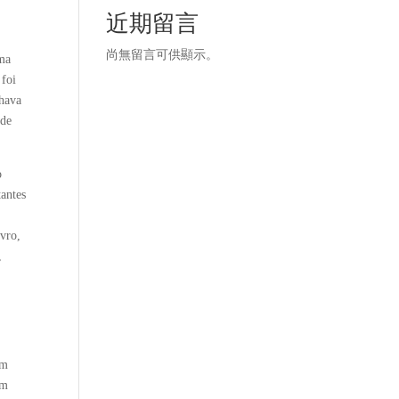
近期留言
尚無留言可供顯示。
uma
 foi
lhava
 de
o
tantes
ivro,
,
em
em