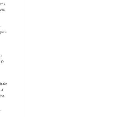
tros
ória
do
 para
 a
. O
trato
 a
tos
r