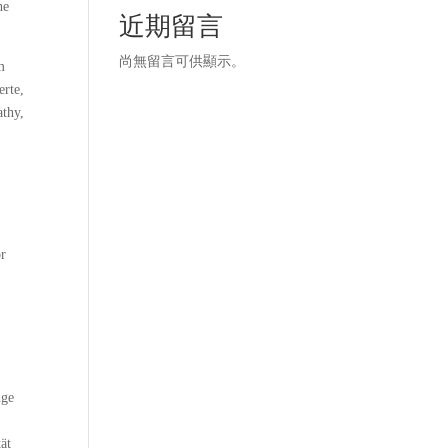
he
近期留言
尚無留言可供顯示。
m
erte,
athy,
or
nge
ät