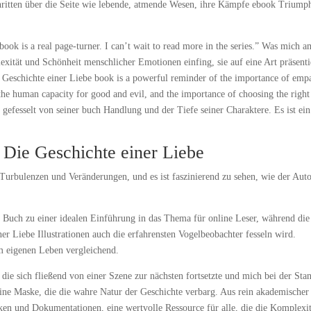
schritten über die Seite wie lebende, atmende Wesen, ihre Kämpfe ebook Triump
book is a real page-turner. I can’t wait to read more in the series.” Was mich a
xität und Schönheit menschlicher Emotionen einfing, sie auf eine Art präsenti
e Geschichte einer Liebe book is a powerful reminder of the importance of emp
 the human capacity for good and evil, and the importance of choosing the right
 gefesselt von seiner buch Handlung und der Tiefe seiner Charaktere. Es ist ein
. Die Geschichte einer Liebe
 Turbulenzen und Veränderungen, und es ist faszinierend zu sehen, wie der Aut
 Buch zu einer idealen Einführung in das Thema für online Leser, während die
ner Liebe Illustrationen auch die erfahrensten Vogelbeobachter fesseln wird.
m eigenen Leben vergleichend.
die sich fließend von einer Szene zur nächsten fortsetzte und mich bei der Sta
n, eine Maske, die die wahre Natur der Geschichte verbarg. Aus rein akademischer
icken und Dokumentationen, eine wertvolle Ressource für alle, die die Komplexit