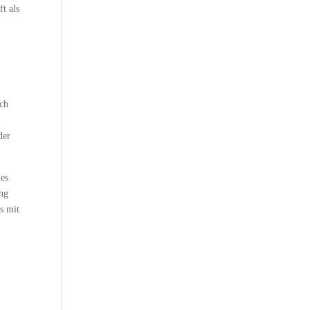
t als
uch
der
des
ung
es mit
,