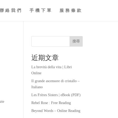
聯絡我們
手機下單
服務條款
搜尋
近期文章
La brevità della vita | Libri
Online
Il grande ascensore di cristallo –
Italiano
Les Frères Sisters | eBook (PDF)
zte
Rebel Rose : Free Reading
Beyond Words – Online Reading