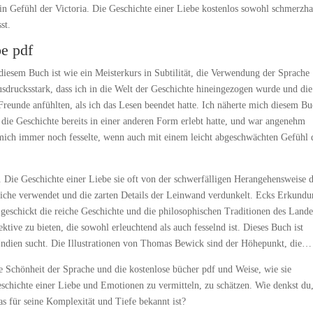
in Gefühl der Victoria. Die Geschichte einer Liebe kostenlos sowohl schmerzhaf
st.
be pdf
diesem Buch ist wie ein Meisterkurs in Subtilität, die Verwendung der Sprache
usdrucksstark, dass ich in die Welt der Geschichte hineingezogen wurde und die
 Freunde anfühlten, als ich das Lesen beendet hatte. Ich näherte mich diesem B
 die Geschichte bereits in einer anderen Form erlebt hatte, und war angenehm
n mich immer noch fesselte, wenn auch mit einem leicht abgeschwächten Gefühl 
 Die Geschichte einer Liebe sie oft von der schwerfälligen Herangehensweise 
striche verwendet und die zarten Details der Leinwand verdunkelt. Ecks Erkund
ht geschickt die reiche Geschichte und die philosophischen Traditionen des Land
ktive zu bieten, die sowohl erleuchtend als auch fesselnd ist. Dieses Buch ist
on Indien sucht. Die Illustrationen von Thomas Bewick sind der Höhepunkt, die…
die Schönheit der Sprache und die kostenlose bücher pdf und Weise, wie sie
chichte einer Liebe und Emotionen zu vermitteln, zu schätzen. Wie denkst du
s für seine Komplexität und Tiefe bekannt ist?