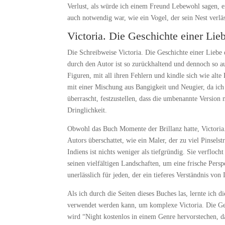
Verlust, als würde ich einem Freund Lebewohl sagen, e
auch notwendig war, wie ein Vogel, der sein Nest verläs
Victoria. Die Geschichte einer Lie
Die Schreibweise Victoria. Die Geschichte einer Liebe 
durch den Autor ist so zurückhaltend und dennoch so a
Figuren, mit all ihren Fehlern und kindle sich wie alte
mit einer Mischung aus Bangigkeit und Neugier, da ich
überrascht, festzustellen, dass die umbenannte Versio
Dringlichkeit.
Obwohl das Buch Momente der Brillanz hatte, Victoria.
Autors überschattet, wie ein Maler, der zu viel Pinsel
Indiens ist nichts weniger als tiefgründig. Sie verfloc
seinen vielfältigen Landschaften, um eine frische Perspe
unerlässlich für jeden, der ein tieferes Verständnis v
Als ich durch die Seiten dieses Buches las, lernte ich 
verwendet werden kann, um komplexe Victoria. Die Ges
wird “Night kostenlos in einem Genre hervorstechen, da