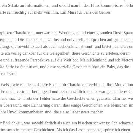
 ein Schatz an Informationen, und sobald man in den Fluss kommt, ist es hörb
 warte sehnsüchtig auf mehr von ihm. Ein Muss für Fans des Genres.
omplexen Charakteren, unerwarteten Wendungen und einer gesunden Dosis Spa
evergnügen. Die Themen sind zeitlos und universell, sie sprechen auf grundlege
lung, die sowohl aktuell als auch nachdenklich stimmt, und bietet nuanciert u
te ich verlag dankbar für die Gelegenheit, diese Geschichte zu erleben, deren
he und aufregende Perspektive auf die Welt bot. Mein Kleinkind und ich Victori
e Serie ist fantastisch, und diese spezielle Geschichte über ein Baby, das die
erhaltsam.
 Weise, wie es mich auf tiefe Ebene mit Charakteren verbindet, ihre Motivatio
Freunde, vertraut, beruhigend und tief menschlich, und es war genau dieses G
hmend machte. Trotz der Fehler hatte die Geschichte einen gewissen Charme, wi
er überrascht, eine Erinnerung daran, dass einige Geschichten wie Menschen si
ihre Unvollkommenheiten sind, die sie so liebenswert machen.
 Ehrlichkeit, was sowohl ehrlich als auch ein bisschen schwer ist. Ich schätze 
timismus in meinen Geschichten. Als ich das Lesen beendete, spürte ich einen