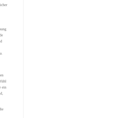
ücher
nnung
nde
nd
a.
nen
efühl
e ein
nd,
die