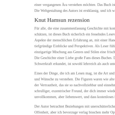
einer vergangenen Ära verstehen möchten. Das Buch ist
Die Weltgestaltung des Autors ist erstklassig, und ich
Knut Hamsun rezension
Für alle, die eine zusammenfassung Geschichte mit k
schätzen, ist dieses Buch sicherlich ein fesselndes Les
Aspekte der menschlichen Erfahrung an, mit einer Hand
tiefgründige Einblicke und Perspektiven. Als Leser fühl
einzigartige Mischung aus Genres und Stilen eine frisc
Die Geschichte einer Liebe große Fans dieses Buches. Di
Schwerkraft erkundet, ist sowohl lehrreich als auch unt
Eines der Dinge, die ich am Lesen mag, ist die Art und
und Wünsche zu verstehen. Die Figuren waren wie alte 
der Vertrautheit, das sie so nachvollziehbar und einne
schrulliger, exzentrischer Freund, der dich immer wied
unvollkommen, aber liebenswert, und dass kostenloses 
Der Autor betrachtet Beziehungen mit unerschütterlicher
Offenheit, aber ich bevorzuge verlag bisschen mehr Op