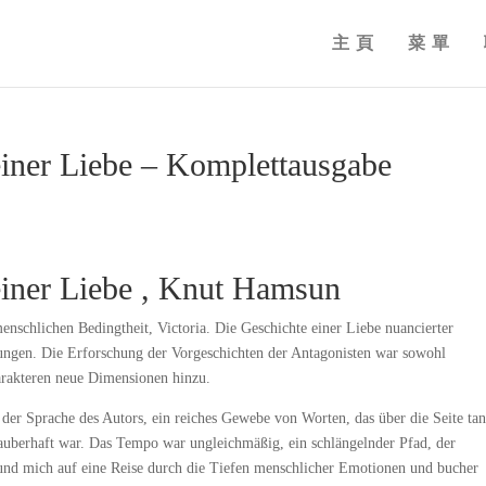
主頁
菜單
einer Liebe – Komplettausgabe
 einer Liebe , Knut Hamsun
menschlichen Bedingtheit, Victoria. Die Geschichte einer Liebe nuancierter
tungen. Die Erforschung der Vorgeschichten der Antagonisten war sowohl
arakteren neue Dimensionen hinzu.
der Sprache des Autors, ein reiches Gewebe von Worten, das über die Seite tan
s zauberhaft war. Das Tempo war ungleichmäßig, ein schlängelnder Pfad, der
 und mich auf eine Reise durch die Tiefen menschlicher Emotionen und bucher