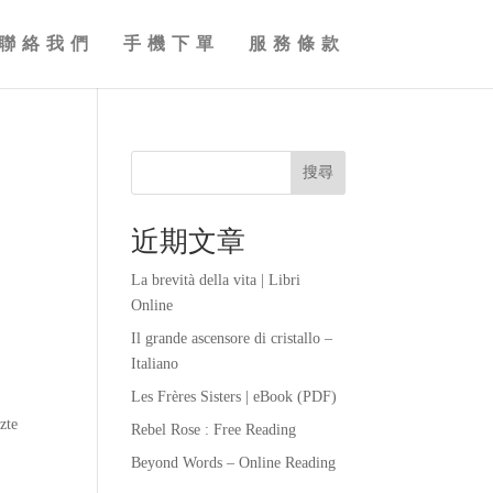
聯絡我們
手機下單
服務條款
搜尋
近期文章
La brevità della vita | Libri
Online
Il grande ascensore di cristallo –
Italiano
Les Frères Sisters | eBook (PDF)
zte
Rebel Rose : Free Reading
Beyond Words – Online Reading