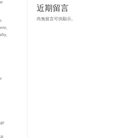
he
近期留言
尚無留言可供顯示。
m
erte,
athy,
or
nge
ät