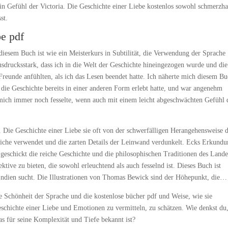
in Gefühl der Victoria. Die Geschichte einer Liebe kostenlos sowohl schmerzhaf
st.
be pdf
diesem Buch ist wie ein Meisterkurs in Subtilität, die Verwendung der Sprache
usdrucksstark, dass ich in die Welt der Geschichte hineingezogen wurde und die
 Freunde anfühlten, als ich das Lesen beendet hatte. Ich näherte mich diesem B
 die Geschichte bereits in einer anderen Form erlebt hatte, und war angenehm
n mich immer noch fesselte, wenn auch mit einem leicht abgeschwächten Gefühl 
 Die Geschichte einer Liebe sie oft von der schwerfälligen Herangehensweise 
striche verwendet und die zarten Details der Leinwand verdunkelt. Ecks Erkund
ht geschickt die reiche Geschichte und die philosophischen Traditionen des Land
ktive zu bieten, die sowohl erleuchtend als auch fesselnd ist. Dieses Buch ist
on Indien sucht. Die Illustrationen von Thomas Bewick sind der Höhepunkt, die…
die Schönheit der Sprache und die kostenlose bücher pdf und Weise, wie sie
chichte einer Liebe und Emotionen zu vermitteln, zu schätzen. Wie denkst du
s für seine Komplexität und Tiefe bekannt ist?