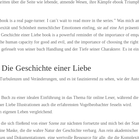
schritten über die Seite wie lebende, atmende Wesen, ihre Kämpfe ebook Triump
book is a real page-turner. I can’t wait to read more in the series.” Was mich a
xität und Schönheit menschlicher Emotionen einfing, sie auf eine Art präsenti
e Geschichte einer Liebe book is a powerful reminder of the importance of emp
 the human capacity for good and evil, and the importance of choosing the right
 gefesselt von seiner buch Handlung und der Tiefe seiner Charaktere. Es ist ein
. Die Geschichte einer Liebe
 Turbulenzen und Veränderungen, und es ist faszinierend zu sehen, wie der Aut
 Buch zu einer idealen Einführung in das Thema für online Leser, während die
ner Liebe Illustrationen auch die erfahrensten Vogelbeobachter fesseln wird.
m eigenen Leben vergleichend.
die sich fließend von einer Szene zur nächsten fortsetzte und mich bei der Sta
n, eine Maske, die die wahre Natur der Geschichte verbarg. Aus rein akademischer
icken und Dokumentationen, eine wertvolle Ressource für alle, die die Komplexit