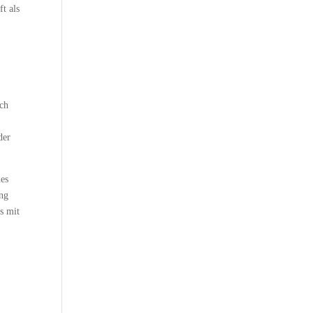
t als
uch
der
des
ung
es mit
,