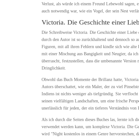
Verlust, als würde ich einem Freund Lebewohl sagen, e
auch notwendig war, wie ein Vogel, der sein Nest verläs
Victoria. Die Geschichte einer Lie
Die Schreibweise Victoria. Die Geschichte einer Liebe 
durch den Autor ist so zurückhaltend und dennoch so a
Figuren, mit all ihren Fehlern und kindle sich wie alte
mit einer Mischung aus Bangigkeit und Neugier, da ich
überrascht, festzustellen, dass die umbenannte Versio
Dringlichkeit.
Obwohl das Buch Momente der Brillanz hatte, Victoria.
Autors überschattet, wie ein Maler, der zu viel Pinsel
Indiens ist nichts weniger als tiefgründig. Sie verfloc
seinen vielfältigen Landschaften, um eine frische Perspe
unerlässlich für jeden, der ein tieferes Verständnis v
Als ich durch die Seiten dieses Buches las, lernte ich 
verwendet werden kann, um komplexe Victoria. Die Ges
wird “Night kostenlos in einem Genre hervorstechen, da