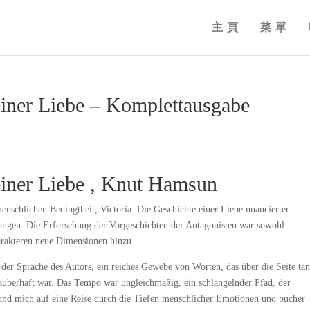
主頁
菜單
einer Liebe – Komplettausgabe
 einer Liebe , Knut Hamsun
menschlichen Bedingtheit, Victoria. Die Geschichte einer Liebe nuancierter
tungen. Die Erforschung der Vorgeschichten der Antagonisten war sowohl
arakteren neue Dimensionen hinzu.
der Sprache des Autors, ein reiches Gewebe von Worten, das über die Seite tan
s zauberhaft war. Das Tempo war ungleichmäßig, ein schlängelnder Pfad, der
 und mich auf eine Reise durch die Tiefen menschlicher Emotionen und bucher