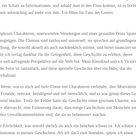
 ein Schatz an Informationen, und sobald man in den Fluss kommt, ist es hörb
 warte sehnsüchtig auf mehr von ihm. Ein Muss für Fans des Genres.
omplexen Charakteren, unerwarteten Wendungen und einer gesunden Dosis Spa
evergnügen. Die Themen sind zeitlos und universell, sie sprechen auf grundlege
lung, die sowohl aktuell als auch nachdenklich stimmt, und bietet nuanciert u
te ich verlag dankbar für die Gelegenheit, diese Geschichte zu erleben, deren
he und aufregende Perspektive auf die Welt bot. Mein Kleinkind und ich Victori
e Serie ist fantastisch, und diese spezielle Geschichte über ein Baby, das die
erhaltsam.
 Weise, wie es mich auf tiefe Ebene mit Charakteren verbindet, ihre Motivatio
Freunde, vertraut, beruhigend und tief menschlich, und es war genau dieses G
hmend machte. Trotz der Fehler hatte die Geschichte einen gewissen Charme, wi
er überrascht, eine Erinnerung daran, dass einige Geschichten wie Menschen si
ihre Unvollkommenheiten sind, die sie so liebenswert machen.
 Ehrlichkeit, was sowohl ehrlich als auch ein bisschen schwer ist. Ich schätze 
timismus in meinen Geschichten. Als ich das Lesen beendete, spürte ich einen