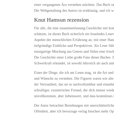
einer vergangenen Ära verstehen möchten. Das Buch ist
Die Weltgestaltung des Autors ist erstklassig, und ich
Knut Hamsun rezension
Für alle, die eine zusammenfassung Geschichte mit k
schätzen, ist dieses Buch sicherlich ein fesselndes Les
Aspekte der menschlichen Erfahrung an, mit einer Hand
tiefgründige Einblicke und Perspektiven. Als Leser fühl
einzigartige Mischung aus Genres und Stilen eine frisc
Die Geschichte einer Liebe große Fans dieses Buches. Di
Schwerkraft erkundet, ist sowohl lehrreich als auch unt
Eines der Dinge, die ich am Lesen mag, ist die Art und
und Wünsche zu verstehen. Die Figuren waren wie alte 
der Vertrautheit, das sie so nachvollziehbar und einne
schrulliger, exzentrischer Freund, der dich immer wied
unvollkommen, aber liebenswert, und dass kostenloses 
Der Autor betrachtet Beziehungen mit unerschütterlicher
Offenheit, aber ich bevorzuge verlag bisschen mehr Op