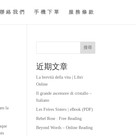
聯絡我們
手機下單
服務條款
搜尋
近期文章
La brevità della vita | Libri
Online
Il grande ascensore di cristallo –
Italiano
ans la
Les Frères Sisters | eBook (PDF)
Rebel Rose : Free Reading
anque
Beyond Words – Online Reading
nts