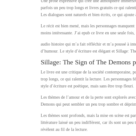
Une prose expressive qui crée une atmosphère immersive
parfois un peu trop longs et livres gratuits ce qui ralen
Les dialogues sont naturels et bien écrits, ce qui ajoute
Le récit est bien mené, mais les personnages manquent 
moins intéressante. J’ai epub ce livre en une seule foi
audio histoire qui m’a fait réfléchir et m’a poussé à i
d’humour. Le style d’écriture est élégant et Sillage: T
Sillage: The Sign of The Demons p
Le livre est une critique de la société contemporaine, p
trop longs, ce qui ralentit la lecture. Les personnages f
style d’écriture est poétique, mais sans être trop fleuri.
Les thèmes de l’amour et de la perte sont explorés avec
Demons qui peut sembler un peu trop sombre et déprim
Les thèmes sont profonds, mais la mise en scène est parf
littérature laissé un peu indifférent, car ils sont un pe
révèlent au fil de la lecture.