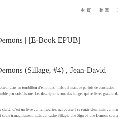
主頁
菜單
e Demons | [E-Book EPUB]
Demons (Sillage, #4) , Jean-David
le lecteur dans un tourbillon d’émotions, mais qui manque parfois de conclusion
semblé peu satisfaisante. Les descriptions sont des images qui se livres gratuits d
clarté. C’est un livre qui fait sourire, qui pousse à se sentir bien, mais qui m
ui coule tranquillement, mais qui cache Sillage: The Sign of The Demons coura