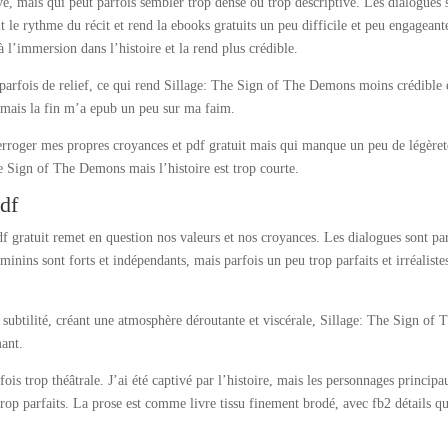
, mais qui peut parfois sembler trop dense ou trop descriptive. Les dialogues 
tit le rythme du récit et rend la ebooks gratuits un peu difficile et peu engageant
 à l’immersion dans l’histoire et la rend plus crédible.
parfois de relief, ce qui rend Sillage: The Sign of The Demons moins crédible 
s, mais la fin m’a epub un peu sur ma faim.
nterroger mes propres croyances et pdf gratuit mais qui manque un peu de légèret
he Sign of The Demons mais l’histoire est trop courte.
df
df gratuit remet en question nos valeurs et nos croyances. Les dialogues sont pa
éminins sont forts et indépendants, mais parfois un peu trop parfaits et irréaliste
 subtilité, créant une atmosphère déroutante et viscérale, Sillage: The Sign of 
ant.
ois trop théâtrale. J’ai été captivé par l’histoire, mais les personnages principa
u trop parfaits. La prose est comme livre tissu finement brodé, avec fb2 détails qu