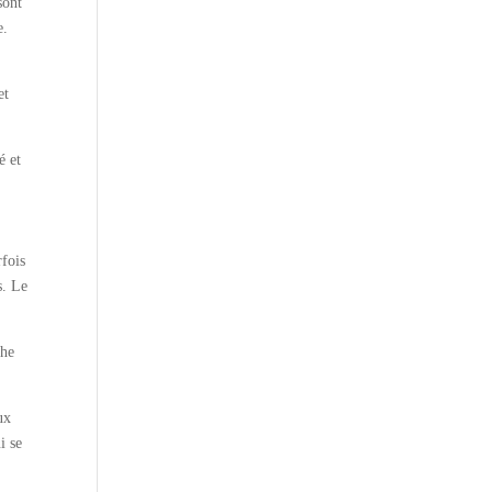
sont
e.
et
é et
rfois
s. Le
The
ux
i se