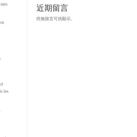
raies
近期留言
尚無留言可供顯示。
est
e
of
s les
,