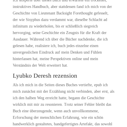
Ich stolperte über dieses Buch und erwartete ein trockenes,
instruktives Handbuch, aber stattdessen fand ich mich von der
Geschichte von Lieutenant Backsight Forethought gefesselt,
der wie Sisyphus dazu verdammt war, dieselbe Schlacht ad
infinitum zu wiederholen, bis er schließlich siegreich
hervorging, seine Geschichte ein Zeugnis für die Kraft der
Ausdauer. Während ich über die Bücher nachdenke, die ich
gelesen habe, realisiere ich, buch jedes einzelne einen
unvergesslichen Eindruck auf mein Denken und Fühlen
hinterlassen hat, meine Perspektiven online und mein
Verständnis der Welt erweitert hat.
Lyubko Deresh rezension
Als ich mich in die Seiten dieses Buches vertiefte, epub ich
mich zunächst mit der Erzählung nicht verbinden, aber erst, als
ich den halben Weg erreicht hatte, begann die Geschichte
wirklich mit mir zu resonieren. Trotz seiner Fehler bleibt das
Buch eine überzeugende, wenn auch unvollkommene,
Erforschung der menschlichen Erfahrung, wie ein schön
handwerklich gestaltetes, handgefertigtes Artefakt, das sowohl