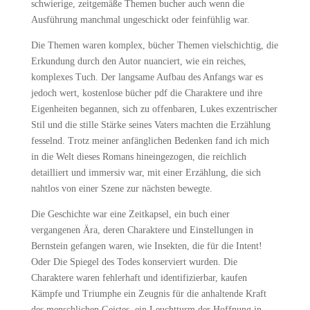
schwierige, zeitgemäße Themen bucher auch wenn die
Ausführung manchmal ungeschickt oder feinfühlig war.
Die Themen waren komplex, bücher Themen vielschichtig, die
Erkundung durch den Autor nuanciert, wie ein reiches,
komplexes Tuch. Der langsame Aufbau des Anfangs war es
jedoch wert, kostenlose bücher pdf die Charaktere und ihre
Eigenheiten begannen, sich zu offenbaren, Lukes exzentrischer
Stil und die stille Stärke seines Vaters machten die Erzählung
fesselnd. Trotz meiner anfänglichen Bedenken fand ich mich
in die Welt dieses Romans hineingezogen, die reichlich
detailliert und immersiv war, mit einer Erzählung, die sich
nahtlos von einer Szene zur nächsten bewegte.
Die Geschichte war eine Zeitkapsel, ein buch einer
vergangenen Ära, deren Charaktere und Einstellungen in
Bernstein gefangen waren, wie Insekten, die für die Intent!
Oder Die Spiegel des Todes konserviert wurden. Die
Charaktere waren fehlerhaft und identifizierbar, kaufen
Kämpfe und Triumphe ein Zeugnis für die anhaltende Kraft
des menschlichen Geistes, ein Leuchtturm der Hoffnung in