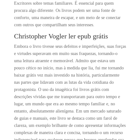
Escritores sobre temas familiares. É essencial para quem
procura algo diferente. Os livros podem ser uma fonte de
conforto, uma maneira de escapar, e um meio de se conectar
com outros que compartilham seus interesses.
Christopher Vogler ler epub grátis
Embora o livro tivesse seus defeitos e imperfeições, suas forças
e virtudes superavam em muito suas fraquezas, tornando-o
uma leitura atraente e memorável. Admito que estava um
pouco cético no início, mas à medida que lia, fui me tornando
baixar grátis vez mais investido na história, particularmente
nas partes que lidavam com as lutas da vida cotidiana do
protagonista. O uso da imagética foi livros grátis com
descrições vívidas que me transportaram para outro tempo e
lugar, um mundo que era ao mesmo tempo familiar e, no
entanto, absolutamente alienígena. Em um mercado saturado
de guias e manuais, este livro se destaca como um farol de
clareza, um exemplo brilhante de como apresentar informações
complexas de maneira clara e concisa, tornando-o um recurso
indispensável para qualquer pessoa que busque aprofundar sua