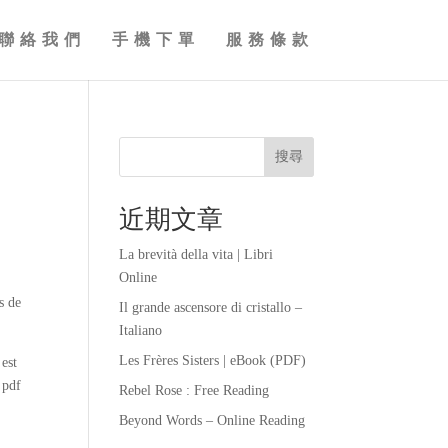
聯絡我們
手機下單
服務條款
搜尋
近期文章
La brevità della vita | Libri
Online
s de
Il grande ascensore di cristallo –
Italiano
Les Frères Sisters | eBook (PDF)
 est
 pdf
Rebel Rose : Free Reading
Beyond Words – Online Reading