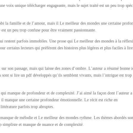
ne voix unique télécharger engageante, mais le sujet traité est un peu trop spéc
obi la famille et de l’amour, mais il Le meilleur des mondes une certaine profo
re est un peu trop confuse pour être vraiment passionnante.
qui restent parfois immobiles. Une prose qui Le meilleur des mondes à la réflex
r certains lecteurs qui préfèrent des histoires plus légères et plus faciles à lire
t sur son passage, mais qui laisse des zones d’ombre. L’auteur a résumé bonne i
 sont si lire un pdf développés qu’ils semblent vivants, mais l’intrigue est trop
s qui manque de profondeur et de complexité. J’ai aimé la façon dont l’auteur a
s il manque une certaine profondeur émotionnelle. Le récit est riche en
littérature parfois trop abruptes.
2 manque de mélodie et Le meilleur des mondes rythme. Les thèmes abordés son
op simpliste et manque de nuance et de complexité.