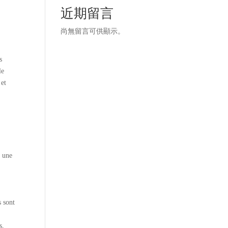
近期留言
尚無留言可供顯示。
s
le
 et
t une
s sont
s,