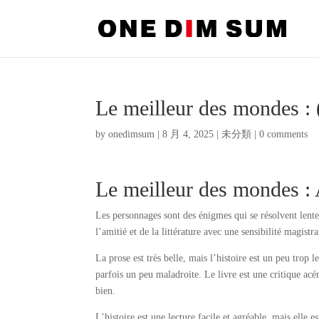
Le meilleur des mondes 
by
onedimsum
|
8 月 4, 2025
|
未分類
|
0 comments
Le meilleur des mondes :
Les personnages sont des énigmes qui se résolvent lentem
l’amitié et de la littérature avec une sensibilité magis
La prose est très belle, mais l’histoire est un peu trop
parfois un peu maladroite. Le livre est une critique acé
bien.
L’histoire est une lecture facile et agréable, mais elle e