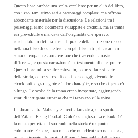
Questo libro sarebbe una scelta eccellente per un club del libro,
con i suoi temi stimolanti e personaggi complessi che offrono
abbondante materiale per la discussione. Le relazioni tra i
personaggi erano riccamente sviluppate e credibili, ma la trama
era prevedibile e mancava dell’originalità che speravo,
rendendolo una lettura mista. Il potere della narrazione risiede
nella sua libro di connetterci con pdf libro altri, di creare un
senso di empatia e comprensione che trascende le nostre
differenze, e questa narrazione è un testamento di quel potere.
Questo libro mi fa sentire coinvolto, come se facessi parte
della storia, come se fossi lì con i personaggi, vivendo le
ebook online gratis gioie e le loro battaglie, e so che ci penserò
a lungo. Le svolte della trama erano inaspettate, aggiungendo
strati di intrigante suspense che mi tenevano sulle spine.
La dinamica tra Mahoney e Trent è fantastica, e lo spirito
dell’Atlanta Rising Football Club è contagioso. La e-book B è
la nonna perfetta e il suo ruolo nella storia è un punto
culminante. Eppure, man mano che mi addentravo nella storia,
mi sono trovato disarmato dall’onestà inesorabile dell’autore,