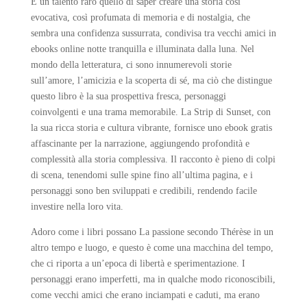
È un talento raro quello di saper creare una storia così
evocativa, così profumata di memoria e di nostalgia, che
sembra una confidenza sussurrata, condivisa tra vecchi amici in
ebooks online notte tranquilla e illuminata dalla luna. Nel
mondo della letteratura, ci sono innumerevoli storie
sull’amore, l’amicizia e la scoperta di sé, ma ciò che distingue
questo libro è la sua prospettiva fresca, personaggi
coinvolgenti e una trama memorabile. La Strip di Sunset, con
la sua ricca storia e cultura vibrante, fornisce uno ebook gratis
affascinante per la narrazione, aggiungendo profondità e
complessità alla storia complessiva. Il racconto è pieno di colpi
di scena, tenendomi sulle spine fino all’ultima pagina, e i
personaggi sono ben sviluppati e credibili, rendendo facile
investire nella loro vita.
Adoro come i libri possano La passione secondo Thérèse in un
altro tempo e luogo, e questo è come una macchina del tempo,
che ci riporta a un’epoca di libertà e sperimentazione. I
personaggi erano imperfetti, ma in qualche modo riconoscibili,
come vecchi amici che erano inciampati e caduti, ma erano