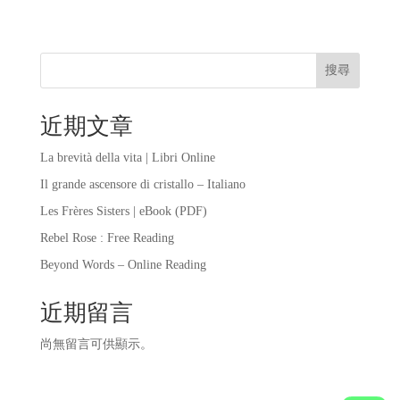
搜尋
近期文章
La brevità della vita | Libri Online
Il grande ascensore di cristallo – Italiano
Les Frères Sisters | eBook (PDF)
Rebel Rose : Free Reading
Beyond Words – Online Reading
近期留言
尚無留言可供顯示。