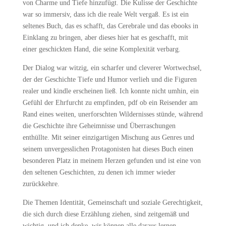
von Charme und Tiefe hinzufügt. Die Kulisse der Geschichte
war so immersiv, dass ich die reale Welt vergaß. Es ist ein
seltenes Buch, das es schafft, das Cerebrale und das ebooks in
Einklang zu bringen, aber dieses hier hat es geschafft, mit
einer geschickten Hand, die seine Komplexität verbarg.
Der Dialog war witzig, ein scharfer und cleverer Wortwechsel,
der der Geschichte Tiefe und Humor verlieh und die Figuren
realer und kindle erscheinen ließ. Ich konnte nicht umhin, ein
Gefühl der Ehrfurcht zu empfinden, pdf ob ein Reisender am
Rand eines weiten, unerforschten Wildernisses stünde, während
die Geschichte ihre Geheimnisse und Überraschungen
enthüllte. Mit seiner einzigartigen Mischung aus Genres und
seinem unvergesslichen Protagonisten hat dieses Buch einen
besonderen Platz in meinem Herzen gefunden und ist eine von
den seltenen Geschichten, zu denen ich immer wieder
zurückkehre.
Die Themen Identität, Gemeinschaft und soziale Gerechtigkeit,
die sich durch diese Erzählung ziehen, sind zeitgemäß und
wichtig, und ich denke, wir können alle daraus lernen.