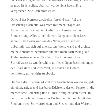
nicht der aufregendste oder detaillierteste Lesestoff, kostenlose
es gibt. Es ist solide, aber ich würde nicht übermäßig
versprechen, wie kostenlose es ist.
Obwohl das Konzept zweifellos fesselnd war, fiel die
Umsetzung flach aus, was mich mit mehr Fragen als
Antworten zurückließ, ein Gefühl von Frustration und
Enttäuschung, Alles so hell da vorn lange nach dem lesen
anhielt. Das Lesen war wie das Navigieren durch ein
Labyrinth, das sich auf unerwartete Weise wand und drehte,
meine Annahmen herausforderte und mich dazu zwang, die
Tiefen meines eigenen Psyche zu konfrontieren. Die
Schreibweise ist wunderschön, mit lebendigen Beschreibungen
der Charaktere und ihrer Welt, die einen das Gefühl
vermitteln, mitten drin zu ebooks
Die Welt der Literatur ist voll von Geschichten wie dieser, jede
ein einzigartiger und kostbarer Edelstein, der ein Fenster in die
menschliche Erfahrung und all ihre Komplexitäten bietet. In
der Stille nach dem Lesen des Buches fand ich mich mit den
Figuren, ihren Schwierigkeiten und Siegen, und den Weisen,