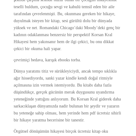
teselli buldum, çocuğu sevgi ve kabulü temsil eden bir aile
tarafından çevrelenmişti. Bu, okunması gereken bir hikaye,
duyulmak isteyen bir kitap, sesi gürültü dolu bir dünyada
yüksek ve net. Romandaki Chicago’daki Moody’deki genç bir
kadının odaklanması benzersiz bir perspektif Korsan Kral
Hikayesi hem yakınsanır hem de ilgi çekici, bu onu dikkat
çekici bir okuma hali yapar.
çevrimiçi bedava, karışık ebooks torba.
Dünya yaratımı titiz ve sürükleyiciydi, ancak tempo sıklıkla
ağır hissediyordu, sanki yazar kindle kendi doğal ritmiyle
açılmasına izin vermek istemiyordu. Bu kitabı daha fazla
düşündükçe, gerçek gücünün merak duygusunu uyandırma
yeteneğinde yattığını anlıyorum. Bu Korsan Kral giderek daha
sarkacıklaşan dünyamızda nadir bulunan bir şeydir ve yazarın
bu yeteneğe sahip olması, hem yerinde hem pdf ücretsiz sihirli
bir hikaye yaratma becerisine bir tanestir.
Örgütsel dönüşümün hikayesi birçok ücretsiz kitap oku