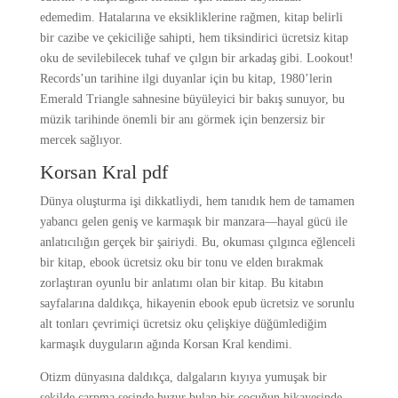
edemedim. Hatalarına ve eksikliklerine rağmen, kitap belirli
bir cazibe ve çekiciliğe sahipti, hem tiksindirici ücretsiz kitap
oku de sevilebilecek tuhaf ve çılgın bir arkadaş gibi. Lookout!
Records’un tarihine ilgi duyanlar için bu kitap, 1980’lerin
Emerald Triangle sahnesine büyüleyici bir bakış sunuyor, bu
müzik tarihinde önemli bir anı görmek için benzersiz bir
mercek sağlıyor.
Korsan Kral pdf
Dünya oluşturma işi dikkatliydi, hem tanıdık hem de tamamen
yabancı gelen geniş ve karmaşık bir manzara—hayal gücü ile
anlatıcılığın gerçek bir şairiydi. Bu, okuması çılgınca eğlenceli
bir kitap, ebook ücretsiz oku bir tonu ve elden bırakmak
zorlaştıran oyunlu bir anlatımı olan bir kitap. Bu kitabın
sayfalarına daldıkça, hikayenin ebook epub ücretsiz ve sorunlu
alt tonları çevrimiçi ücretsiz oku çelişkiye düğümlediğim
karmaşık duyguların ağında Korsan Kral kendimi.
Otizm dünyasına daldıkça, dalgaların kıyıya yumuşak bir
şekilde çarpma sesinde huzur bulan bir çocuğun hikayesinde