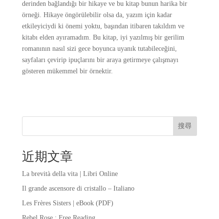
derinden bağlandığı bir hikaye ve bu kitap bunun harika bir
örneği. Hikaye öngörülebilir olsa da, yazım için kadar
etkileyiciydi ki önemi yoktu, başından itibaren takıldım ve
kitabı elden ayıramadım. Bu kitap, iyi yazılmış bir gerilim
romanının nasıl sizi gece boyunca uyanık tutabileceğini,
sayfaları çevirip ipuçlarını bir araya getirmeye çalışmayı
gösteren mükemmel bir örnektir.
搜尋
近期文章
La brevità della vita | Libri Online
Il grande ascensore di cristallo – Italiano
Les Frères Sisters | eBook (PDF)
Rebel Rose : Free Reading