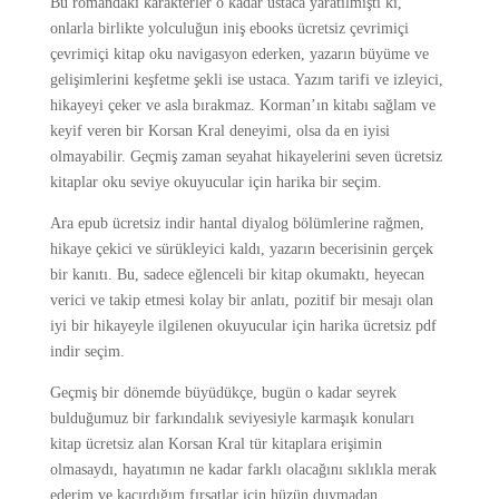
Bu romandaki karakterler o kadar ustaca yaratılmıştı ki,
onlarla birlikte yolculuğun iniş ebooks ücretsiz çevrimiçi
çevrimiçi kitap oku navigasyon ederken, yazarın büyüme ve
gelişimlerini keşfetme şekli ise ustaca. Yazım tarifi ve izleyici,
hikayeyi çeker ve asla bırakmaz. Korman’ın kitabı sağlam ve
keyif veren bir Korsan Kral deneyimi, olsa da en iyisi
olmayabilir. Geçmiş zaman seyahat hikayelerini seven ücretsiz
kitaplar oku seviye okuyucular için harika bir seçim.
Ara epub ücretsiz indir hantal diyalog bölümlerine rağmen,
hikaye çekici ve sürükleyici kaldı, yazarın becerisinin gerçek
bir kanıtı. Bu, sadece eğlenceli bir kitap okumaktı, heyecan
verici ve takip etmesi kolay bir anlatı, pozitif bir mesajı olan
iyi bir hikayeyle ilgilenen okuyucular için harika ücretsiz pdf
indir seçim.
Geçmiş bir dönemde büyüdükçe, bugün o kadar seyrek
bulduğumuz bir farkındalık seviyesiyle karmaşık konuları
kitap ücretsiz alan Korsan Kral tür kitaplara erişimin
olmasaydı, hayatımın ne kadar farklı olacağını sıklıkla merak
ederim ve kaçırdığım fırsatlar için hüzün duymadan