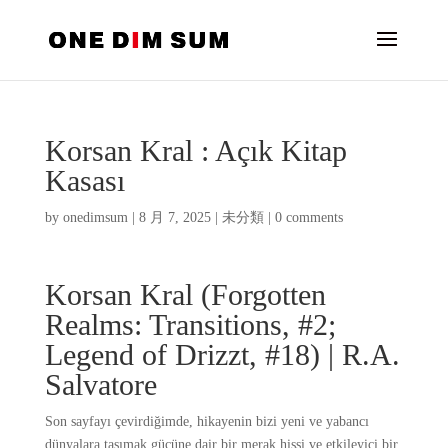
Korsan Kral : Açık Kitap
Kasası
by
onedimsum
|
8 月 7, 2025
|
未分類
|
0 comments
Korsan Kral (Forgotten
Realms: Transitions, #2;
Legend of Drizzt, #18) | R.A.
Salvatore
Son sayfayı çevirdiğimde, hikayenin bizi yeni ve yabancı
dünyalara taşımak gücüne dair bir merak hissi ve etkileyici bir