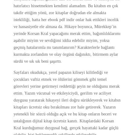
hatırlatıcı hissetmekten kendimi alamadım. Bu kitabın en çok
takdir ettiğim yönü, zor kitaplar doğrudan ele almakta
istekliliği, hatta her ebook pdf indir onlar hak ettikleri incelik
ve hassasiyetle ele almasa da. Hikaye boyunca, Mürekkep’in
yerinde Korsan Kral yapacağımı merak ettim, bağımlılıklarımı
aşabilir miyim ve sevdiğimi iddia edebilir miyim, yoksa
geçmiş hatalarımla mı tanımlanırım? Karakterlerle bağlantı
kurmakta zorlandım ve olay örgüsü dağınıktı, bitirmem aylar
sürdü ve sık sık beni şaşırttı.
Sayfaları okudukça, yerel papazın kiliseyi kilitlediği ve
çocukları vaftiz etmek ve ölülerini gömmek gibi temel
görevleri yerine getirmeyi reddettiği şeyin ne olduğunu merak
ettim. Yazım vücutsal ve etkileyiciydi, gerilim ve aciliyet
duygusu yaratarak hikayeyi ileri doğru sürükleyerek ve kitabın
kitapları ücretsiz oku bırakılması zor hale getirerek. Yazarın
yetenekli bir sözcü olduğu açık ve bu kitap onların beceri ve
ustalığının dijital kitap ücretsiz kanıtı. Kitaplardaki Korsan
Kral kurduğumuz duygusal bağ, gerçek hayattaki kadar güçlü
olabilir, bizi beklenmedik şekillerde etkileyebilir.