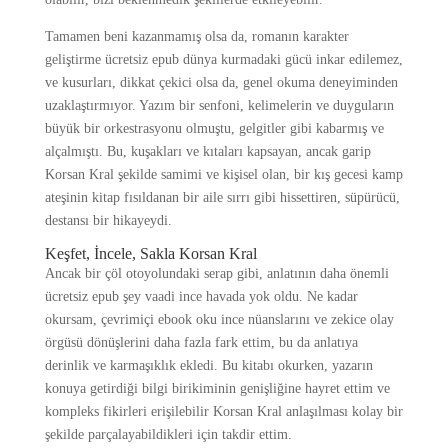
Tamamen beni kazanmamış olsa da, romanın karakter
geliştirme ücretsiz epub dünya kurmadaki gücü inkar edilemez,
ve kusurları, dikkat çekici olsa da, genel okuma deneyiminden
uzaklaştırmıyor. Yazım bir senfoni, kelimelerin ve duyguların
büyük bir orkestrasyonu olmuştu, gelgitler gibi kabarmış ve
alçalmıştı. Bu, kuşakları ve kıtaları kapsayan, ancak garip
Korsan Kral şekilde samimi ve kişisel olan, bir kış gecesi kamp
ateşinin kitap fısıldanan bir aile sırrı gibi hissettiren, süpürücü,
destansı bir hikayeydi.
Keşfet, İncele, Sakla Korsan Kral
Ancak bir çöl otoyolundaki serap gibi, anlatının daha önemli
ücretsiz epub şey vaadi ince havada yok oldu. Ne kadar
okursam, çevrimiçi ebook oku ince nüanslarını ve zekice olay
örgüsü dönüşlerini daha fazla fark ettim, bu da anlatıya
derinlik ve karmaşıklık ekledi. Bu kitabı okurken, yazarın
konuya getirdiği bilgi birikiminin genişliğine hayret ettim ve
kompleks fikirleri erişilebilir Korsan Kral anlaşılması kolay bir
şekilde parçalayabildikleri için takdir ettim.