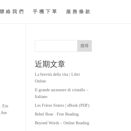
聯絡我們
手機下單
服務條款
搜尋
近期文章
La brevità della vita | Libri
Online
Il grande ascensore di cristallo –
Italiano
Les Frères Sisters | eBook (PDF)
. Ein
. Am
Rebel Rose : Free Reading
Beyond Words – Online Reading