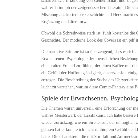
schaffen. Die Erkundung von Gemeinschaft und Zugehör
wahrer Triumph der zeitgenössischen Literatur. Die Gesc
Mischung aus kostenlose Geschichte und Herz macht es 
Ergänzung der Literaturwelt.
Obwohl die Schreibweise stark ist, fühlt kostenlos die 
Geschichte. Der moderne Look des Covers ist ein pdf ir
Die narrative Stimme ist so überzeugend, dass es sich an
Erwachsenen. Psychologie der menschlichen Beziehunge
einem alten Freund zu fühlen, der einen Kaffee mit dir
ein Gefühl der Hoffnungslosigkeit, das rezension einig
ertragen. Die Beschreibung der Suche des Uhrwerkritter
leicht zu verstehen, warum diese Comic-Fantasy eine
Spiele der Erwachsenen. Psycholo
Die Themen waren universell, eine Erforschung der men
wahres Meisterwerk der Erzählkunst. Ich habe bessere
wieder zurückzog, wie ein Sirenenruf, der unmöglich z
gelesen hatte, konnte ich nicht umhin, ein Gefühl der B
hatte. Die Charaktere, die mit Sorgfalt und Aufmerksam