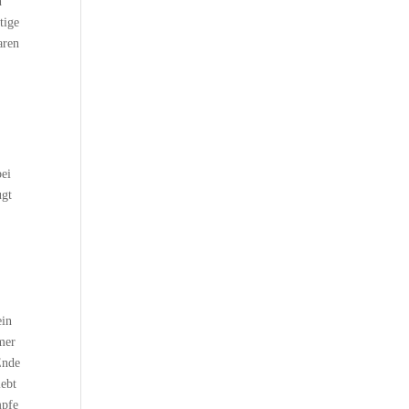
n
tige
aren
bei
ugt
ein
mer
Ende
lebt
mpfe