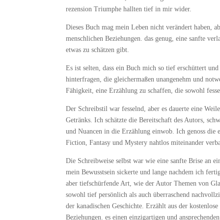
rezension Triumphe hallten tief in mir wider.
Dieses Buch mag mein Leben nicht verändert haben, ab
menschlichen Beziehungen. das genug, eine sanfte verla
etwas zu schätzen gibt.
Es ist selten, dass ein Buch mich so tief erschüttert 
hinterfragen, die gleichermaßen unangenehm und notwen
Fähigkeit, eine Erzählung zu schaffen, die sowohl fess
Der Schreibstil war fesselnd, aber es dauerte eine Wei
Getränks. Ich schätzte die Bereitschaft des Autors, sc
und Nuancen in die Erzählung einwob. Ich genoss die 
Fiction, Fantasy und Mystery nahtlos miteinander verb
Die Schreibweise selbst war wie eine sanfte Brise an 
mein Bewusstsein sickerte und lange nachdem ich fertig g
aber tiefschürfende Art, wie der Autor Themen von Gla
sowohl tief persönlich als auch überraschend nachvollz
der kanadischen Geschichte. Erzählt aus der kostenlos
Beziehungen. es einen einzigartigen und ansprechenden 