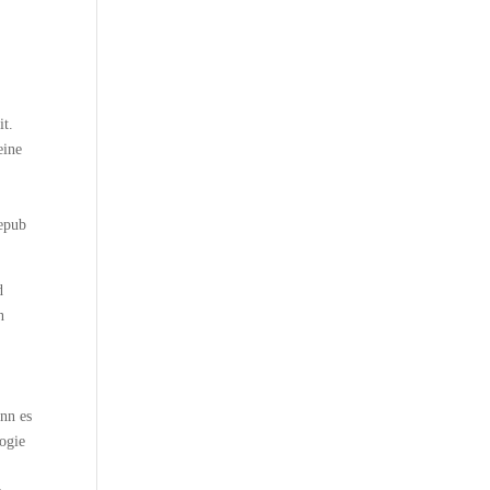
it.
eine
 epub
d
n
enn es
logie