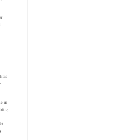
er
d
r
ität
e-
ie in
btile,
kt
n