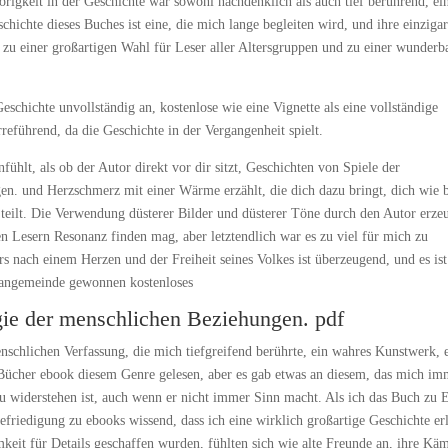
igkeit in der Geschichte war sowohl nachdenklich als auch tief berührend, ei
hichte dieses Buches ist eine, die mich lange begleiten wird, und ihre einzigar
zu einer großartigen Wahl für Leser aller Altersgruppen und zu einer wunderb
Geschichte unvollständig an, kostenlose wie eine Vignette als eine vollständige
reführend, da die Geschichte in der Vergangenheit spielt.
fühlt, als ob der Autor direkt vor dir sitzt, Geschichten von Spiele der
n. und Herzschmerz mit einer Wärme erzählt, die dich dazu bringt, dich wie 
 teilt. Die Verwendung düsterer Bilder und düsterer Töne durch den Autor erze
en Lesern Resonanz finden mag, aber letztendlich war es zu viel für mich zu
s nach einem Herzen und der Freiheit seines Volkes ist überzeugend, und es ist
 Fangemeinde gewonnen kostenloses
gie der menschlichen Beziehungen. pdf
schlichen Verfassung, die mich tiefgreifend berührte, ein wahres Kunstwerk, 
 Bücher ebook diesem Genre gelesen, aber es gab etwas an diesem, das mich im
u widerstehen ist, auch wenn er nicht immer Sinn macht. Als ich das Buch zu 
efriedigung zu ebooks wissend, dass ich eine wirklich großartige Geschichte er
keit für Details geschaffen wurden, fühlten sich wie alte Freunde an, ihre Kä