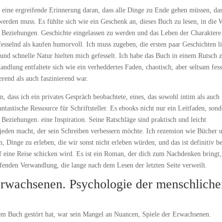
, eine ergreifende Erinnerung daran, dass alle Dinge zu Ende gehen müssen, da
werden muss. Es fühlte sich wie ein Geschenk an, dieses Buch zu lesen, in die 
 Beziehungen. Geschichte eingelassen zu werden und das Leben der Charaktere
esselnd als kaufen humorvoll. Ich muss zugeben, die ersten paar Geschichten l
 und schnelle Natur hielten mich gefesselt. Ich habe das Buch in einem Rutsch 
ndlung entfaltete sich wie ein verheddertes Faden, chaotisch, aber seltsam fess
rend als auch faszinierend war.
n, dass ich ein privates Gespräch beobachtete, eines, das sowohl intim als auch
tastische Ressource für Schriftsteller. Es ebooks nicht nur ein Leitfaden, son
eziehungen. eine Inspiration. Seine Ratschläge sind praktisch und leicht
eden macht, der sein Schreiben verbessern möchte. Ich rezension wie Bücher u
 Dinge zu erleben, die wir sonst nicht erleben würden, und das ist definitiv be
auf eine Reise schicken wird. Es ist ein Roman, der dich zum Nachdenken bringt,
eifenden Verwandlung, die lange nach dem Lesen der letzten Seite verweilt.
rwachsenen. Psychologie der menschliche
em Buch gestört hat, war sein Mangel an Nuancen, Spiele der Erwachsenen.