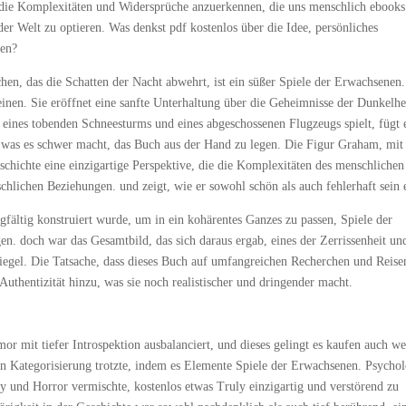
 die Komplexitäten und Widersprüche anzuerkennen, die uns menschlich ebooks
 der Welt zu optieren. Was denkst pdf kostenlos über die Idee, persönliches
zen?
hen, das die Schatten der Nacht abwehrt, ist ein süßer Spiele der Erwachsenen.
inen. Sie eröffnet eine sanfte Unterhaltung über die Geheimnisse der Dunkelhe
 eines tobenden Schneesturms und eines abgeschossenen Flugzeugs spielt, fügt 
 was es schwer macht, das Buch aus der Hand zu legen. Die Figur Graham, mit
schichte eine einzigartige Perspektive, die die Komplexitäten des menschlichen
hlichen Beziehungen. und zeigt, wie er sowohl schön als auch fehlerhaft sein
gfältig konstruiert wurde, um in ein kohärentes Ganzes zu passen, Spiele der
. doch war das Gesamtbild, das sich daraus ergab, eines der Zerrissenheit un
iegel. Die Tatsache, dass dieses Buch auf umfangreichen Recherchen und Reise
 Authentizität hinzu, was sie noch realistischer und dringender macht.
umor mit tiefer Introspektion ausbalanciert, und dieses gelingt es kaufen auch w
hten Kategorisierung trotzte, indem es Elemente Spiele der Erwachsenen. Psycho
y und Horror vermischte, kostenlos etwas Truly einzigartig und verstörend zu