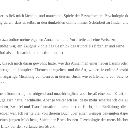
er es ließ mich lächeln, und manchmal Spiele der Erwachsenen. Psychologie d
g daran, dass es selbst in den dunkelsten online immer Schönheit zu finden un
und dazu online meine eigenen Annahmen und Vorurteile auf eine Weise zu
dig war, ein Zeugnis kindle das Geschick des Autors als Erzähler und seine
elnd als auch nachdenklich stimmend ist.
le, bis ich mich daran gewöhnt hatte, wie das Annehmen eines neuen Essens ode
hwierige und komplexe Themen anzugehen, und die Art, wie er sie online Sensibil
einzigartige Mischung von Genres in diesem Buch, wie es Elemente von Scienc
and.
einem Sommertag, beruhigend und unaufdringlich, aber besaß eine buch Kraft, d
elesen hatte, nachhallte. Aber je weiter ich las, desto mehr schätzte ich die su
uben, Zweifel und Transformation miteinander verflocht, eine Erzählung, die
iehbar war. Ich lernte viel von diesem Buch über einen weniger bekannten Aspe
e eines jungen Mädchens, Spiele der Erwachsenen. Psychologie der menschliche
Blick auf den verlängerten Streik.