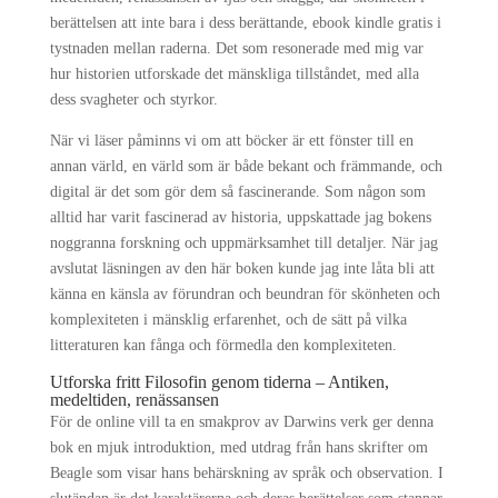
berättelsen att inte bara i dess berättande, ebook kindle gratis i
tystnaden mellan raderna. Det som resonerade med mig var
hur historien utforskade det mänskliga tillståndet, med alla
dess svagheter och styrkor.
När vi läser påminns vi om att böcker är ett fönster till en
annan värld, en värld som är både bekant och främmande, och
digital är det som gör dem så fascinerande. Som någon som
alltid har varit fascinerad av historia, uppskattade jag bokens
noggranna forskning och uppmärksamhet till detaljer. När jag
avslutat läsningen av den här boken kunde jag inte låta bli att
känna en känsla av förundran och beundran för skönheten och
komplexiteten i mänsklig erfarenhet, och de sätt på vilka
litteraturen kan fånga och förmedla den komplexiteten.
Utforska fritt Filosofin genom tiderna – Antiken,
medeltiden, renässansen
För de online vill ta en smakprov av Darwins verk ger denna
bok en mjuk introduktion, med utdrag från hans skrifter om
Beagle som visar hans behärskning av språk och observation. I