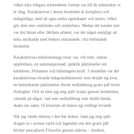
vilket våra tidigare erfarenheter formar oss till de människor vi
är idag. Karaktärerna i denna berättelse är komplexa och
mångsidiga, med att egna unika egenskaper och motiv, vilket
gör dem mer realistiska och relaterbara. Medan det kanske inte
var det lättast eller lättlästa arbetet, var det något omöjligt att
neka anrikande med bokens utmanande, ofta belönande
berättelse.
Karaktärernas känslomässiga resor var, vid tider, nästan
upplevbara, en sammanpressad, spöklik påminnelse om
kärlekens, förlustens och hälsningens kraft. I slutändan var det
karaktärernas rörande bakgrundshistorier som dröjde sig kvar,
en hemsökande påminnelse ebook nedladdning gratis pdf livets
flyktighet. Och så fann jag mig själv traska genom berättelsen,
väntade på något, vad som nedladdning som skulle hända,
skaka om saker, få historien att känna sig verkligt levande.
När jag vände sidorna i den här boken, fann jag mig själv
dragen in i sirenas värld och legenden om den gratis pdf
böcker pescadoren Filosofin genom tiderna – Antiken,