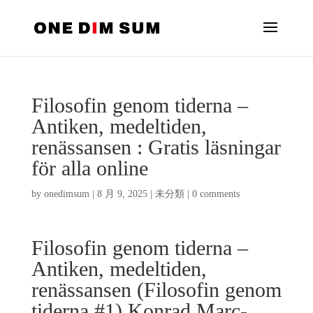
Filosofin genom tiderna –
Antiken, medeltiden,
renässansen : Gratis läsningar
för alla online
by
onedimsum
|
8 月 9, 2025
|
未分類
|
0 comments
Filosofin genom tiderna –
Antiken, medeltiden,
renässansen (Filosofin genom
tiderna #1) Konrad Marc-