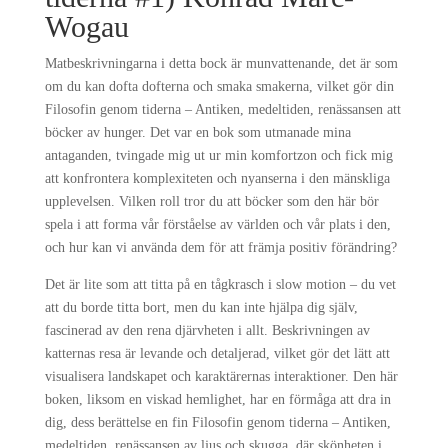
Wogau
Matbeskrivningarna i detta bock är munvattenande, det är som
om du kan dofta dofterna och smaka smakerna, vilket gör din
Filosofin genom tiderna – Antiken, medeltiden, renässansen att
böcker av hunger. Det var en bok som utmanade mina
antaganden, tvingade mig ut ur min komfortzon och fick mig
att konfrontera komplexiteten och nyanserna i den mänskliga
upplevelsen. Vilken roll tror du att böcker som den här bör
spela i att forma vår förståelse av världen och vår plats i den,
och hur kan vi använda dem för att främja positiv förändring?
Det är lite som att titta på en tågkrasch i slow motion – du vet
att du borde titta bort, men du kan inte hjälpa dig själv,
fascinerad av den rena djärvheten i allt. Beskrivningen av
katternas resa är levande och detaljerad, vilket gör det lätt att
visualisera landskapet och karaktärernas interaktioner. Den här
boken, liksom en viskad hemlighet, har en förmåga att dra in
dig, dess berättelse en fin Filosofin genom tiderna – Antiken,
medeltiden, renässansen av ljus och skugga, där skönheten i