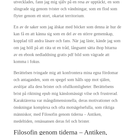
utvecklades, fann jag mig själv på en resa av upptäckt, en som
slingrade sig genom tvister och vändningar, som en flod som
flyter genom ett stort, okartat territorium.
En av de saker som jag älskar med böcker som denna är hur de
kan få en att känna sig som en del av en större gemenskap,
kopplad till andra läsare och fans. När jag läste, kände jag som
om jag höll på att räta ut en tråd, långsamt sätta ihop bitarna
av en ebook nedladdning gratis pdf bild som vägrade att
komma i fokus.
Berättelsen tvingade mig att konfrontera mina egna fördomar
och antaganden, som en spegel som hålls upp mot själen,
avslöjar alla dess brister och ofullkomligheter. Berättelsens
brist på riktning epub mig känslomässigt vilse och frustrerad.
Karaktärerna var mångdimensionella, deras motivationer och
önskningar komplexa och ofta motsägelsefulla, som riktiga
människor, med Filosofin genom tiderna – Antiken,
medeltiden, renässansen deras fel och brister.
Filosofin genom tiderna – Antiken,