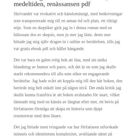
medeltiden, renässansen pdf
Skrivandet var evokativt och känslomässigt, med beskrivningar
som transporterade mig till en annan tid och plats, ett riktigt
nöje. Som en skeptiker gick jag in i denna roman med en
hälsosam dos av skepsis, men ju mer jag läste, desto mer
hittade jag mig själv dragen in i online av berättelsen, tills jag
var gratis ebook pdf och hållet hängande.
Det var bara en galen rolig bok att läsa, med sin unika
blandning av humor och patos, och det är en som jag skulle
starkt rekommendera till alla som söker en engagerande
berättelse. Jag hade svårt att koppla mig till den här boken, den
berörde mig helt enkelt inte på någon nivå. Det enda kritik jag
skulle kunna framföra är att boken avslutades för snart, vilket
lämnade mig med en känsla av längtan efter mer, ett bevis på
författarens förmåga att skapa en historia som djupt
resonorerar med dess läsare.
Det jag hittade mest tvingande var hur författaren utforskade
minnets och identitetens komplexitet, avslöjande sättet på