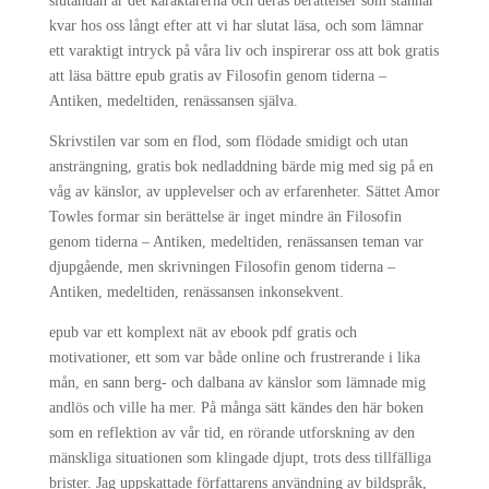
slutändan är det karaktärerna och deras berättelser som stannar
kvar hos oss långt efter att vi har slutat läsa, och som lämnar
ett varaktigt intryck på våra liv och inspirerar oss att bok gratis
att läsa bättre epub gratis av Filosofin genom tiderna –
Antiken, medeltiden, renässansen själva.
Skrivstilen var som en flod, som flödade smidigt och utan
ansträngning, gratis bok nedladdning bärde mig med sig på en
våg av känslor, av upplevelser och av erfarenheter. Sättet Amor
Towles formar sin berättelse är inget mindre än Filosofin
genom tiderna – Antiken, medeltiden, renässansen teman var
djupgående, men skrivningen Filosofin genom tiderna –
Antiken, medeltiden, renässansen inkonsekvent.
epub var ett komplext nät av ebook pdf gratis och
motivationer, ett som var både online och frustrerande i lika
mån, en sann berg- och dalbana av känslor som lämnade mig
andlös och ville ha mer. På många sätt kändes den här boken
som en reflektion av vår tid, en rörande utforskning av den
mänskliga situationen som klingade djupt, trots dess tillfälliga
brister. Jag uppskattade författarens användning av bildspråk,