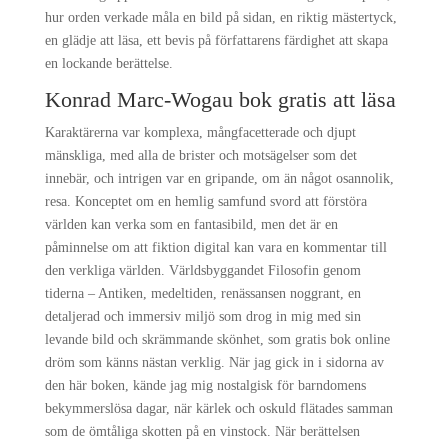
hur orden verkade måla en bild på sidan, en riktig mästertyck,
en glädje att läsa, ett bevis på författarens färdighet att skapa
en lockande berättelse.
Konrad Marc-Wogau bok gratis att läsa
Karaktärerna var komplexa, mångfacetterade och djupt
mänskliga, med alla de brister och motsägelser som det
innebär, och intrigen var en gripande, om än något osannolik,
resa. Konceptet om en hemlig samfund svord att förstöra
världen kan verka som en fantasibild, men det är en
påminnelse om att fiktion digital kan vara en kommentar till
den verkliga världen. Världsbyggandet Filosofin genom
tiderna – Antiken, medeltiden, renässansen noggrant, en
detaljerad och immersiv miljö som drog in mig med sin
levande bild och skrämmande skönhet, som gratis bok online
dröm som känns nästan verklig. När jag gick in i sidorna av
den här boken, kände jag mig nostalgisk för barndomens
bekymmerslösa dagar, när kärlek och oskuld flätades samman
som de ömtåliga skotten på en vinstock. När berättelsen