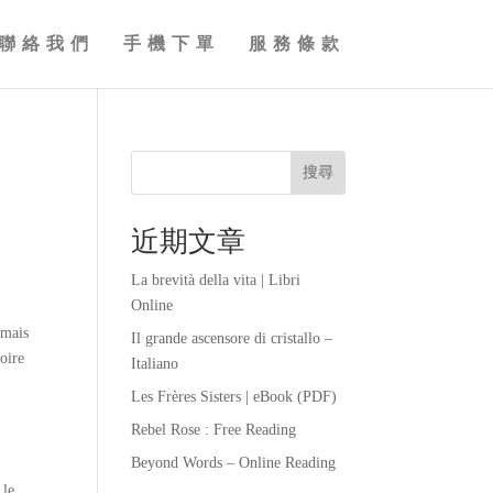
聯絡我們
手機下單
服務條款
搜尋
近期文章
La brevità della vita | Libri
Online
 mais
Il grande ascensore di cristallo –
toire
Italiano
Les Frères Sisters | eBook (PDF)
Rebel Rose : Free Reading
Beyond Words – Online Reading
 le