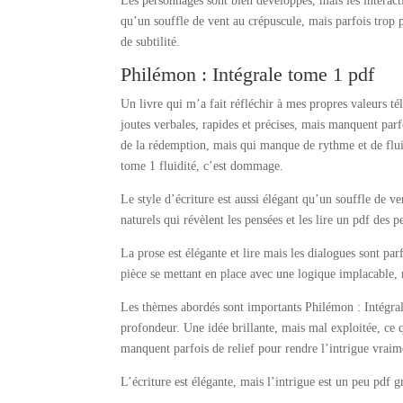
Les personnages sont bien développés, mais les interact
qu’un souffle de vent au crépuscule, mais parfois trop 
de subtilité.
Philémon : Intégrale tome 1 pdf
Un livre qui m’a fait réfléchir à mes propres valeurs t
joutes verbales, rapides et précises, mais manquent parf
de la rédemption, mais qui manque de rythme et de fluidi
tome 1 fluidité, c’est dommage.
Le style d’écriture est aussi élégant qu’un souffle de v
naturels qui révèlent les pensées et les lire un pdf des 
La prose est élégante et lire mais les dialogues sont par
pièce se mettant en place avec une logique implacable,
Les thèmes abordés sont importants Philémon : Intégral
profondeur. Une idée brillante, mais mal exploitée, ce 
manquent parfois de relief pour rendre l’intrigue vrai
L’écriture est élégante, mais l’intrigue est un peu pdf gr