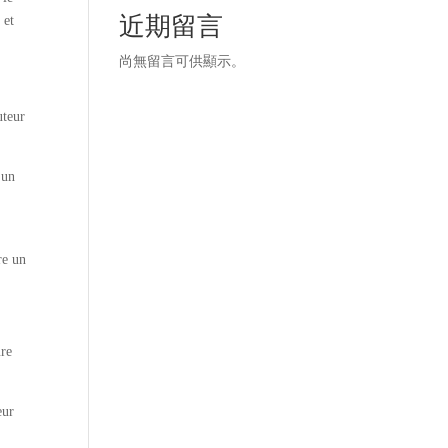
近期留言
 et
尚無留言可供顯示。
uteur
 un
re un
ure
eur