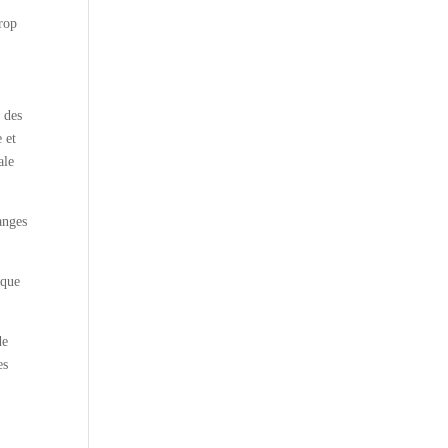
trop
 des
 et
ale
anges
aque
de
es