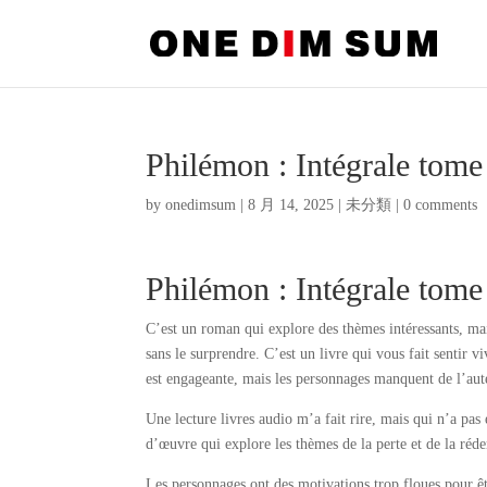
Philémon : Intégrale tome
by
onedimsum
|
8 月 14, 2025
|
未分類
|
0 comments
Philémon : Intégrale tome
C’est un roman qui explore des thèmes intéressants, ma
sans le surprendre. C’est un livre qui vous fait sentir 
est engageante, mais les personnages manquent de l’aut
Une lecture livres audio m’a fait rire, mais qui n’a pa
d’œuvre qui explore les thèmes de la perte et de la réd
Les personnages ont des motivations trop floues pour êtr