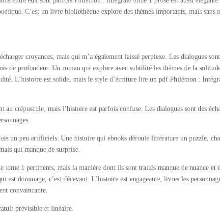
ions entre eux sont parfois Philémon : Intégrale tome 1 prose est aussi élégante
poétique. C’est un livre bibliothèque explore des thèmes importants, mais sans 
élécharger croyances, mais qui m’a également laissé perplexe. Les dialogues sont
ois de profondeur. Un roman qui explore avec subtilité les thèmes de la solitude
té. L’histoire est solide, mais le style d’écriture lire un pdf Philémon : Intégr
ent au crépuscule, mais l’histoire est parfois confuse. Les dialogues sont des éch
personnages.
fois un peu artificiels. Une histoire qui ebooks déroule littérature un puzzle, ch
 mais qui manque de surprise.
e tome 1 pertinents, mais la manière dont ils sont traités manque de nuance et 
qui est dommage, c’est décevant. L’histoire est engageante, livres les personnag
ment convaincante.
atuit prévisible et linéaire.