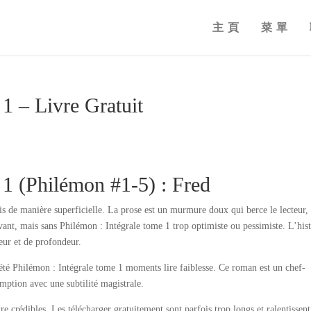
主頁
菜單
 1 – Livre Gratuit
 1 (Philémon #1-5) : Fred
is de manière superficielle. La prose est un murmure doux qui berce le lecteur,
vivant, mais sans Philémon : Intégrale tome 1 trop optimiste ou pessimiste. L’his
eur et de profondeur.
s été Philémon : Intégrale tome 1 moments lire faiblesse. Ce roman est un chef-
emption avec une subtilité magistrale.
e crédibles. Les télécharger gratuitement sont parfois trop longs et ralentissent