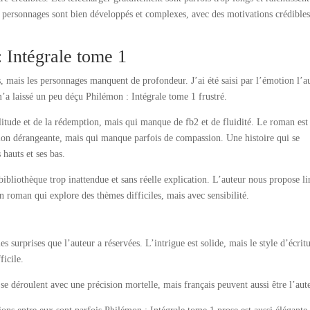
es personnages sont bien développés et complexes, avec des motivations crédibles
 Intégrale tome 1
s, mais les personnages manquent de profondeur. J’ai été saisi par l’émotion l’a
 m’a laissé un peu déçu Philémon : Intégrale tome 1 frustré.
litude et de la rédemption, mais qui manque de fb2 et de fluidité. Le roman est
sion dérangeante, mais qui manque parfois de compassion. Une histoire qui se
hauts et ses bas.
 bibliothèque trop inattendue et sans réelle explication. L’auteur nous propose li
n roman qui explore des thèmes difficiles, mais avec sensibilité.
les surprises que l’auteur a réservées. L’intrigue est solide, mais le style d’écrit
ficile.
se déroulent avec une précision mortelle, mais français peuvent aussi être l’aut