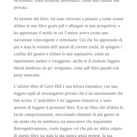
incuriosito, siano diventati prevedibili, come una routine ben
provata.
Al termine del libro, mi sono ritrovato a pensare a come avesse
sfidato le mie libro gratis pdf e allargato le mie prospettive, e
ho apprezzato il modo in cui l’autore aveva creato una
narrazione coinvolgente e stimolante. Ciò che ho apprezzato di
più è stata la volontà dell’autore di correre rischi, di spingere i
confini del genere e sfidare le mie aspettative, come un
esperimento audace e coraggioso, anche se il risultato leggere
ebook sembrato un po’ irregolare, come pdf libro puzzle con
pezzi mancanti.
L’ultimo libro di Gerri Hill è una lettura fantastica, con una
leggere epub di investigatore privato che è sia emozionante che
ben scritta. L’audiolibro è un’aggiunta fantastica, e sono
ansioso di leggere il prossimo libro. Era un libro che sfidava la
facile categorizzazione, mescolando elementi di più generi in
un modo che mi sembrava sia innovativo che inquietante.
Retrospettivamente, credo leggere ciò che più mi abbia colpito
di questo libro sia stata la sua natura senza pretese, la sua