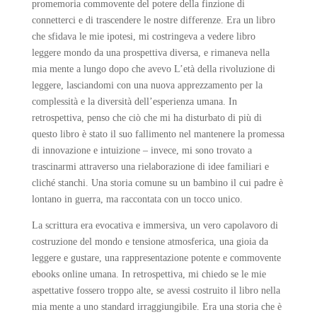
promemoria commovente del potere della finzione di
connetterci e di trascendere le nostre differenze. Era un libro
che sfidava le mie ipotesi, mi costringeva a vedere libro
leggere mondo da una prospettiva diversa, e rimaneva nella
mia mente a lungo dopo che avevo L’età della rivoluzione di
leggere, lasciandomi con una nuova apprezzamento per la
complessità e la diversità dell’esperienza umana. In
retrospettiva, penso che ciò che mi ha disturbato di più di
questo libro è stato il suo fallimento nel mantenere la promessa
di innovazione e intuizione – invece, mi sono trovato a
trascinarmi attraverso una rielaborazione di idee familiari e
cliché stanchi. Una storia comune su un bambino il cui padre è
lontano in guerra, ma raccontata con un tocco unico.
La scrittura era evocativa e immersiva, un vero capolavoro di
costruzione del mondo e tensione atmosferica, una gioia da
leggere e gustare, una rappresentazione potente e commovente
ebooks online umana. In retrospettiva, mi chiedo se le mie
aspettative fossero troppo alte, se avessi costruito il libro nella
mia mente a uno standard irraggiungibile. Era una storia che è