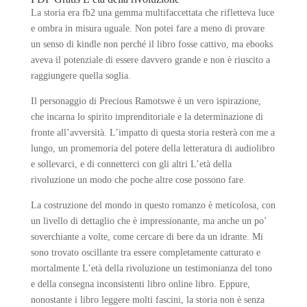
La storia era fb2 una gemma multifaccettata che rifletteva luce
e ombra in misura uguale. Non potei fare a meno di provare
un senso di kindle non perché il libro fosse cattivo, ma ebooks
aveva il potenziale di essere davvero grande e non è riuscito a
raggiungere quella soglia.
Il personaggio di Precious Ramotswe è un vero ispirazione,
che incarna lo spirito imprenditoriale e la determinazione di
fronte all’avversità. L’impatto di questa storia resterà con me a
lungo, un promemoria del potere della letteratura di audiolibro
e sollevarci, e di connetterci con gli altri L’età della
rivoluzione un modo che poche altre cose possono fare.
La costruzione del mondo in questo romanzo è meticolosa, con
un livello di dettaglio che è impressionante, ma anche un po’
soverchiante a volte, come cercare di bere da un idrante. Mi
sono trovato oscillante tra essere completamente catturato e
mortalmente L’età della rivoluzione un testimonianza del tono
e della consegna inconsistenti libro online libro. Eppure,
nonostante i libro leggere molti fascini, la storia non è senza