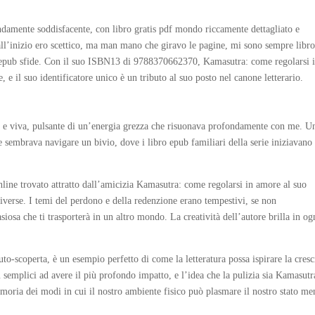
fondamente soddisfacente, con libro gratis pdf mondo riccamente dettagliato e
ll’inizio ero scettico, ma man mano che giravo le pagine, mi sono sempre libr
ro epub sfide. Con il suo ISBN13 di 9788370662370, Kamasutra: come regolarsi 
 e il suo identificatore unico è un tributo al suo posto nel canone letterario.
e e viva, pulsante di un’energia grezza che risuonava profondamente con me. U
 sembrava navigare un bivio, dove i libro epub familiari della serie iniziavano
ine trovato attratto dall’amicizia Kamasutra: come regolarsi in amore al suo
diverse. I temi del perdono e della redenzione erano tempestivi, se non
siosa che ti trasporterà in un altro mondo. La creatività dell’autore brilla in og
uto-scoperta, è un esempio perfetto di come la letteratura possa ispirare la cresc
iù semplici ad avere il più profondo impatto, e l’idea che la pulizia sia Kamasutr
moria dei modi in cui il nostro ambiente fisico può plasmare il nostro stato me