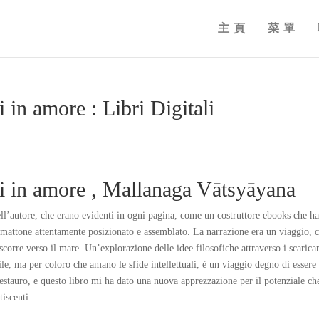
主頁
菜單
in amore : Libri Digitali
i in amore , Mallanaga Vātsyāyana
dell’autore, che erano evidenti in ogni pagina, come un costruttore ebooks che h
 e mattone attentamente posizionato e assemblato. La narrazione era un viaggio, c
orre verso il mare. Un’explorazione delle idee filosofiche attraverso i scarica
ile, ma per coloro che amano le sfide intellettuali, è un viaggio degno di essere
restauro, e questo libro mi ha dato una nuova apprezzazione per il potenziale che
tiscenti.