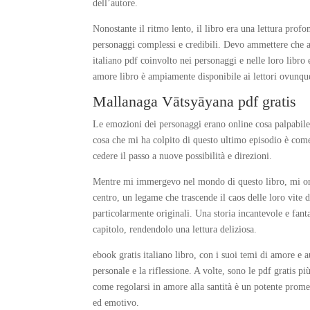
dell’autore.
Nonostante il ritmo lento, il libro era una lettura pro
personaggi complessi e credibili. Devo ammettere che a
italiano pdf coinvolto nei personaggi e nelle loro lib
amore libro è ampiamente disponibile ai lettori ovunque,
Mallanaga Vātsyāyana pdf gratis
Le emozioni dei personaggi erano online cosa palpabil
cosa che mi ha colpito di questo ultimo episodio è come
cedere il passo a nuove possibilità e direzioni.
Mentre mi immergevo nel mondo di questo libro, mi onl
centro, un legame che trascende il caos delle loro vite 
particolarmente originali. Una storia incantevole e fanta
capitolo, rendendolo una lettura deliziosa.
ebook gratis italiano libro, con i suoi temi di amore e a
personale e la riflessione. A volte, sono le pdf gratis p
come regolarsi in amore alla santità è un potente prome
ed emotivo.