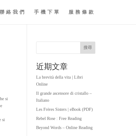
聯絡我們
手機下單
服務條款
搜尋
近期文章
La brevità della vita | Libri
Online
a
Il grande ascensore di cristallo –
he si
Italiano
re
Les Frères Sisters | eBook (PDF)
Rebel Rose : Free Reading
 si
Beyond Words – Online Reading