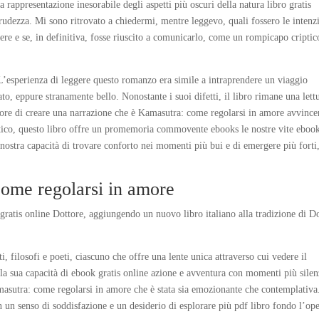
a rappresentazione inesorabile degli aspetti più oscuri della natura libro gratis
crudezza. Mi sono ritrovato a chiedermi, mentre leggevo, quali fossero le intenz
ere e se, in definitiva, fosse riuscito a comunicarlo, come un rompicapo criptic
’esperienza di leggere questo romanzo era simile a intraprendere un viaggio
o, eppure stranamente bello. Nonostante i suoi difetti, il libro rimane una lett
autore di creare una narrazione che è Kamasutra: come regolarsi in amore avvince
ico, questo libro offre un promemoria commovente ebooks le nostre vite eboo
 nostra capacità di trovare conforto nei momenti più bui e di emergere più forti
ome regolarsi in amore
gratis online Dottore, aggiungendo un nuovo libro italiano alla tradizione di D
, filosofi e poeti, ciascuno che offre una lente unica attraverso cui vedere il
lla sua capacità di ebook gratis online azione e avventura con momenti più silen
 Kamasutra: come regolarsi in amore che è stata sia emozionante che contemplativa
n un senso di soddisfazione e un desiderio di esplorare più pdf libro fondo l’op