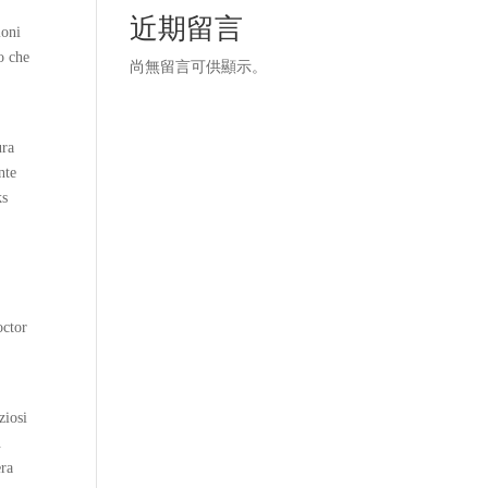
近期留言
ioni
o che
尚無留言可供顯示。
ura
nte
ks
,
octor
ziosi
.
era