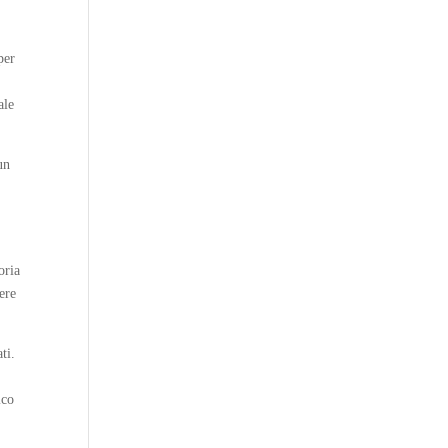
per
ale
un
oria
ere
ti.
ico