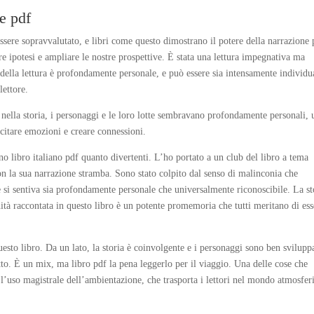
e pdf
 essere sopravvalutato, e libri come questo dimostrano il potere della narrazione 
stre ipotesi e ampliare le nostre prospettive. È stata una lettura impegnativa ma
a della lettura è profondamente personale, e può essere sia intensamente individu
lettore.
ella storia, i personaggi e le loro lotte sembravano profondamente personali, 
itare emozioni e creare connessioni.
ono libro italiano pdf quanto divertenti. L’ho portato a un club del libro a tema
on la sua narrazione stramba. Sono stato colpito dal senso di malinconia che
he si sentiva sia profondamente personale che universalmente riconoscibile. La st
ità raccontata in questo libro è un potente promemoria che tutti meritano di ess
to libro. Da un lato, la storia è coinvolgente e i personaggi sono ben sviluppa
atto. È un mix, ma libro pdf la pena leggerlo per il viaggio. Una delle cose che
 l’uso magistrale dell’ambientazione, che trasporta i lettori nel mondo atmosfer