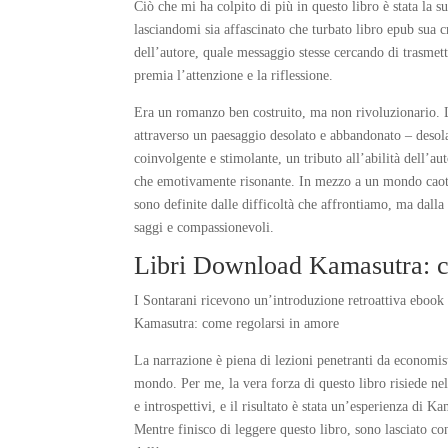
Ciò che mi ha colpito di più in questo libro è stata la su
lasciandomi sia affascinato che turbato libro epub sua 
dell’autore, quale messaggio stesse cercando di trasmett
premia l’attenzione e la riflessione.
Era un romanzo ben costruito, ma non rivoluzionario. L
attraverso un paesaggio desolato e abbandonato – desolat
coinvolgente e stimolante, un tributo all’abilità dell’
che emotivamente risonante. In mezzo a un mondo caot
sono definite dalle difficoltà che affrontiamo, ma dalla
saggi e compassionevoli.
Libri Download Kamasutra: c
I Sontarani ricevono un’introduzione retroattiva ebook 
Kamasutra: come regolarsi in amore
La narrazione è piena di lezioni penetranti da economisti
mondo. Per me, la vera forza di questo libro risiede ne
e introspettivi, e il risultato è stata un’esperienza di
Mentre finisco di leggere questo libro, sono lasciato co