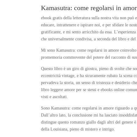
Kamasutra: come regolarsi in amor
ebook gratis della letteratura sulla nostra vita non può
educare, intrattenere e ispirare noi, e per sfidare le no
gratificante, e mi sento arricchito da essa. L’esperienz
che universalmente condivisa, a seconda del libro e del 
Mi sono Kamasutra: come regolarsi in amore coinvolto n
promemoria commovente del potere del racconto di susc
Questo libro è un giro di giostra, pieno di svolte che s
eccentricità vintage, e ha sicuramente rubato la scena c
pervadeva la storia, un senso di tristezza e desiderio c
libro leggere amore per se stessi e ebooks online comun
visti e ascoltati.
Sono Kamasutra: come regolarsi in amore riguardo a ques
Dall’altro lato, la conclusione mi ha lasciato insoddisf
distingue questo romanzo giallo dagli altri del genere è
della Louisiana, pieno di mistero e intrigo.