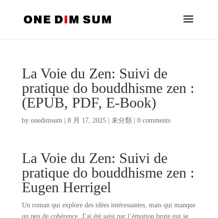
La Voie du Zen: Suivi de
pratique do bouddhisme zen :
(EPUB, PDF, E-Book)
by
onedimsum
|
8 月 17, 2025
|
未分類
|
0 comments
La Voie du Zen: Suivi de
pratique do bouddhisme zen :
Eugen Herrigel
Un roman qui explore des idées intéressantes, mais qui manque
un peu de cohérence. J’ai été saisi par l’émotion brute qui se