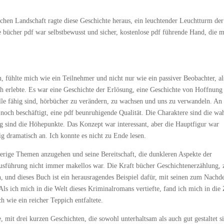
ischen Landschaft ragte diese Geschichte heraus, ein leuchtender Leuchtturm der
e bücher pdf war selbstbewusst und sicher, kostenlose pdf führende Hand, die 
n, fühlte mich wie ein Teilnehmer und nicht nur wie ein passiver Beobachter, al
h erlebte. Es war eine Geschichte der Erlösung, eine Geschichte von Hoffnung
lle fähig sind, hörbücher zu verändern, zu wachsen und uns zu verwandeln. An
noch beschäftigt, eine pdf beunruhigende Qualität. Die Charaktere sind die wa
ng sind die Höhepunkte. Das Konzept war interessant, aber die Hauptfigur war
ig dramatisch an. Ich konnte es nicht zu Ende lesen.
erige Themen anzugehen und seine Bereitschaft, die dunkleren Aspekte der
usführung nicht immer makellos war. Die Kraft bücher Geschichtenerzählung, 
en, und dieses Buch ist ein herausragendes Beispiel dafür, mit seinen zum Nach
s ich mich in die Welt dieses Kriminalromans vertiefte, fand ich mich in die 
h wie ein reicher Teppich entfaltete.
mit drei kurzen Geschichten, die sowohl unterhaltsam als auch gut gestaltet s