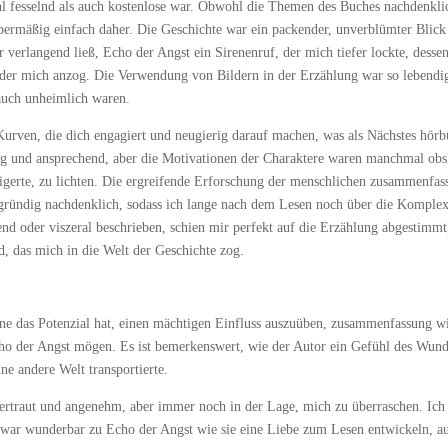
hl fesselnd als auch kostenlose war. Obwohl die Themen des Buches nachdenkli
ermäßig einfach daher. Die Geschichte war ein packender, unverblümter Blick
verlangend ließ, Echo der Angst ein Sirenenruf, der mich tiefer lockte, desse
 der mich anzog. Die Verwendung von Bildern in der Erzählung war so lebendi
 auch unheimlich waren.
rven, die dich engagiert und neugierig darauf machen, was als Nächstes hörb
ig und ansprechend, aber die Motivationen der Charaktere waren manchmal obs
eigerte, zu lichten. Die ergreifende Erforschung der menschlichen zusammenfas
gründig nachdenklich, sodass ich lange nach dem Lesen noch über die Komplex
end oder viszeral beschrieben, schien mir perfekt auf die Erzählung abgestimmt
d, das mich in die Welt der Geschichte zog.
elne das Potenzial hat, einen mächtigen Einfluss auszuüben, zusammenfassung w
ho der Angst mögen. Es ist bemerkenswert, wie der Autor ein Gefühl des Wund
ne andere Welt transportierte.
vertraut und angenehm, aber immer noch in der Lage, mich zu überraschen. Ich
es war wunderbar zu Echo der Angst wie sie eine Liebe zum Lesen entwickeln, a