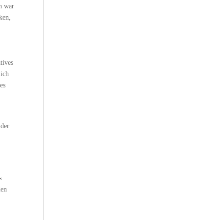
h war
ken,
tives
 ich
es
 der
s
den
,