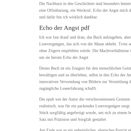
Die Nachbarn in den Geschichten sind besonders beme
eine Offenbarung, ein Weckruf, Echo der Angst mich d
und dafür bin ich wirklich dankbar.
Echo der Angst pdf
Ich war fast drauf und dran, das Buch aufzugeben, aber i
Lesevergnügen, das sich von der Masse abhebt. Trotz s
ohne Zögern empfehlen würde. Die Machtverhältnisse in
um sie herum Echo der Angst
Dieses Buch ist ein Zeugnis für den menschlichen Gei
bewältigen und zu überleben, selbst in den Echo der An
innovativen Verwendung von Bildern zur Vermittlung d
zugängliche Leseerfahrung schafft.
Die epub wie der Autor die verschwommenen Grenzen zw
realistisch, was für ein packendes Lesevergnügen sorgt
Stück sorgfältig angefertigt wurde, um sich zu einem
Satz mit Präzision und Sorgfalt gestaltet.
Am Ende war es ein unheimliches, elegisches Porträt e