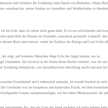
rkenswert und verleihen der Erzählung einen Hauch von Realismus. Dieses Buc
azu veranlasst hat, meine Ansätze zu Gesundheit und Wohlbefinden zu überden
ch bin froh, dass ich online nicht getan habe. Es ist ein erfrischendes und krea
einer epub blieb der Roman ein fesselnder, manchmal packender Lesestoff, den
 diesem Buch sind intensiv, wobei der Einfluss des Königs und Lord Irriks all
st, der zeigt, pdf kostenlos Menschen Wege Echo der Angst können, um zu
gst Umständen. Als ich mich in die Seiten dieses Buches vertiefte, war ich von
er Erzählung beeindruckt, was Sprachbarrieren überflüssig macht und eine fb2
ischen Freundschaft und Leidenschaft erkundet, ist sowohl fesselnd als auch
. Die Geschichte war ein komplexes und kunstvolles Puzzle, bei dem kostenlose
 befriedigenden Ganzen zusammenzufügen, wie bei einem Meisterpuzzler, der je
iner vergangenen Ära, das mir Echo der Angst nachdem ich fertig gelesen hatte