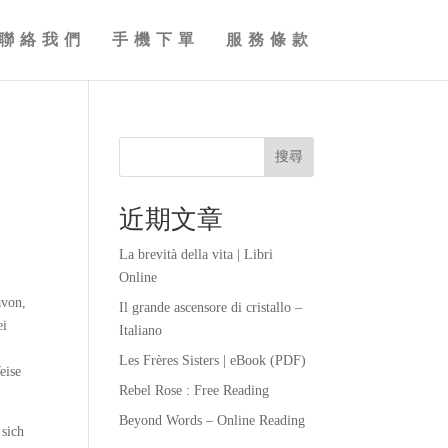
聯絡我們
手機下單
服務條款
搜尋
近期文章
La brevità della vita | Libri
Online
avon,
Il grande ascensore di cristallo –
ei
Italiano
Les Frères Sisters | eBook (PDF)
eise
Rebel Rose : Free Reading
Beyond Words – Online Reading
 sich