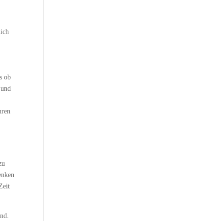
mich
s ob
 und
hren
zu
denken
Zeit
ind.