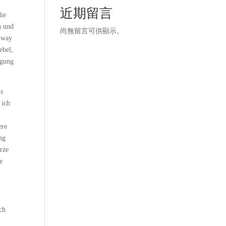
近期留言
die
n und
尚無留言可供顯示。
e way
ebel,
ngung
ls
 ich
ere
ng
rze
e
ch