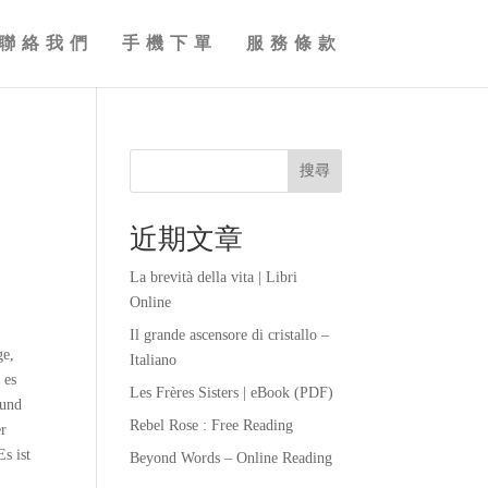
聯絡我們
手機下單
服務條款
搜尋
近期文章
La brevità della vita | Libri
Online
Il grande ascensore di cristallo –
ge,
Italiano
 es
Les Frères Sisters | eBook (PDF)
 und
Rebel Rose : Free Reading
er
s ist
Beyond Words – Online Reading