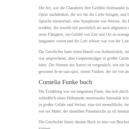
Die Art, wie die Charaktere ihre Gefühle füreinander 
Opfer nachdenken, die wir für die Liebe bringen, und b
Sprache meisterhaft, eine Symphonie von Worten, die E
erzählte, die sowohl tief persönlich als auch allgemei
seine Fähigkeit, ein Gefühl von Zeit und Ort zu erzeu
langsamer waren und die Luft schwer war von der Last
Die Geschichte hatte einen Hauch von Authentizität, mit
war ansprechend, aber Gespensterjäger in großer Gefahr
hätte. Die Stimme des Autors ist vergesslich, wie ein 
gewissen Je-ne-sais-quoi, einem Funken, der sie von an
Cornelia Funke buch
Die Erzählung war ein langsames Feuer, das sich durc
schließlich einen Höhepunkt emotionaler Intensität err
in großer Gefahr und Verlust, eine tief menschliche, t
wie ein Maler, der dieselben Pinselstriche zu oft benutzt
Die Geschichte hinter diesem Buch ist eine von Beschei
können.