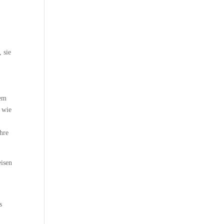
 sie
nem
 wie
ihre
eisen
s