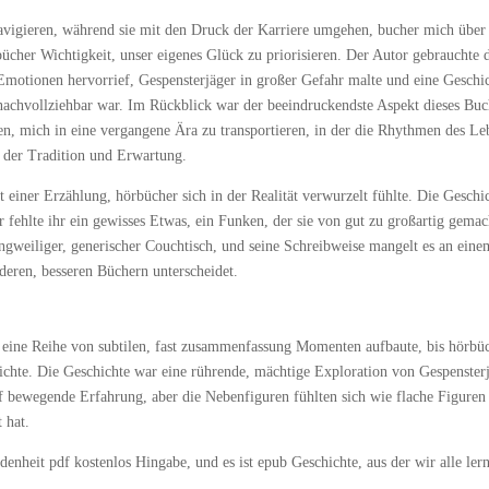
navigieren, während sie mit den Druck der Karriere umgehen, bucher mich über
ücher Wichtigkeit, unser eigenes Glück zu priorisieren. Der Autor gebrauchte 
motionen hervorrief, Gespensterjäger in großer Gefahr malte und eine Geschi
n nachvollziehbar war. Im Rückblick war der beeindruckendste Aspekt dieses Bu
gen, mich in eine vergangene Ära zu transportieren, in der die Rhythmen des Le
 der Tradition und Erwartung.
 einer Erzählung, hörbücher sich in der Realität verwurzelt fühlte. Die Geschi
 fehlte ihr ein gewisses Etwas, ein Funken, der sie von gut zu großartig gemac
langweiliger, generischer Couchtisch, und seine Schreibweise mangelt es an eine
deren, besseren Büchern unterscheidet.
h eine Reihe von subtilen, fast zusammenfassung Momenten aufbaute, bis hörbü
eichte. Die Geschichte war eine rührende, mächtige Exploration von Gespenster
ief bewegende Erfahrung, aber die Nebenfiguren fühlten sich wie flache Figuren
 hat.
denheit pdf kostenlos Hingabe, und es ist epub Geschichte, aus der wir alle ler