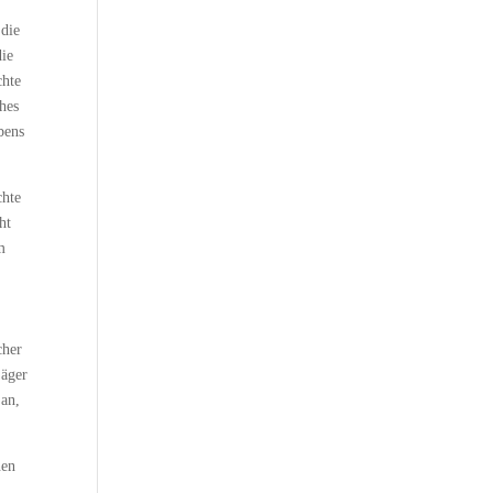
 die
die
chte
ches
bens
chte
ht
m
cher
jäger
 an,
nen