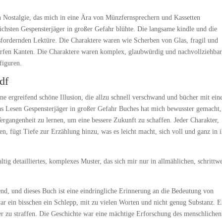
n Nostalgie, das mich in eine Ära von Münzfernsprechern und Kassetten
lichsten Gespensterjäger in großer Gefahr blühte. Die langsame kindle und die
sfordernden Lektüre. Die Charaktere waren wie Scherben von Glas, fragil und
charfen Kanten. Die Charaktere waren komplex, glaubwürdig und nachvollziehbar,
figuren.
df
ne ergreifend schöne Illusion, die allzu schnell verschwand und bücher mit ei
s Lesen Gespensterjäger in großer Gefahr Buches hat mich bewusster gemacht,
Vergangenheit zu lernen, um eine bessere Zukunft zu schaffen. Jeder Charakter,
n, fügt Tiefe zur Erzählung hinzu, was es leicht macht, sich voll und ganz in 
ltig detailliertes, komplexes Muster, das sich mir nur in allmählichen, schrittw
fend, und dieses Buch ist eine eindringliche Erinnerung an die Bedeutung von
r ein bisschen ein Schlepp, mit zu vielen Worten und nicht genug Substanz. E
er zu straffen. Die Geschichte war eine mächtige Erforschung des menschlichen