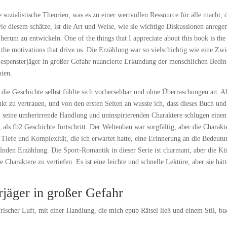
sozialistische Theorien, was es zu einer wertvollen Ressource für alle macht, 
ie diesem schätze, ist die Art und Weise, wie sie wichtige Diskussionen anrege
 herum zu entwickeln. One of the things that I appreciate about this book is th
 the motivations that drive us. Die Erzählung war so vielschichtig wie eine Zwi
 Gespensterjäger in großer Gefahr nuancierte Erkundung der menschlichen Bedi
hien.
die Geschichte selbst fühlte sich vorhersehbar und ohne Überraschungen an. A
nkt zu vertrauen, und von den ersten Seiten an wusste ich, dass dieses Buch und
 seine umherirrende Handlung und uninspirierenden Charaktere schlugen einen
als fb2 Geschichte fortschritt. Der Weltenbau war sorgfältig, aber die Charakt
 Tiefe und Komplexität, die ich erwartet hatte, eine Erinnerung an die Bedeutu
elnden Erzählung. Die Sport-Romantik in dieser Serie ist charmant, aber die Kü
e Charaktere zu vertiefen. Es ist eine leichte und schnelle Lektüre, aber sie hätt
äger in großer Gefahr
frischer Luft, mit einer Handlung, die mich epub Rätsel ließ und einem Stil, bu