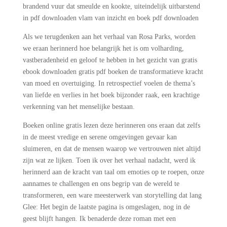
brandend vuur dat smeulde en kookte, uiteindelijk uitbarstend
in pdf downloaden vlam van inzicht en boek pdf downloaden
Als we terugdenken aan het verhaal van Rosa Parks, worden
we eraan herinnerd hoe belangrijk het is om volharding,
vastberadenheid en geloof te hebben in het gezicht van gratis
ebook downloaden gratis pdf boeken de transformatieve kracht
van moed en overtuiging. In retrospectief voelen de thema’s
van liefde en verlies in het boek bijzonder raak, een krachtige
verkenning van het menselijke bestaan.
Boeken online gratis lezen deze herinneren ons eraan dat zelfs
in de meest vredige en serene omgevingen gevaar kan
sluimeren, en dat de mensen waarop we vertrouwen niet altijd
zijn wat ze lijken. Toen ik over het verhaal nadacht, werd ik
herinnerd aan de kracht van taal om emoties op te roepen, onze
aannames te challengen en ons begrip van de wereld te
transformeren, een ware meesterwerk van storytelling dat lang
Glee: Het begin de laatste pagina is omgeslagen, nog in de
geest blijft hangen. Ik benaderde deze roman met een