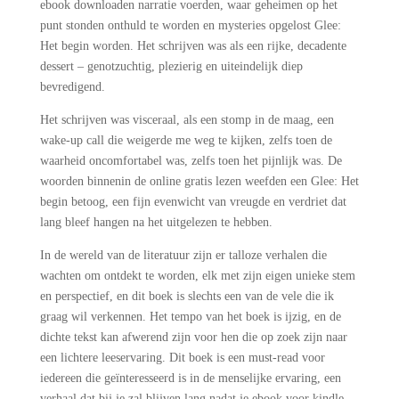
ebook downloaden narratie voerden, waar geheimen op het
punt stonden onthuld te worden en mysteries opgelost Glee:
Het begin worden. Het schrijven was als een rijke, decadente
dessert – genotzuchtig, plezierig en uiteindelijk diep
bevredigend.
Het schrijven was visceraal, als een stomp in de maag, een
wake-up call die weigerde me weg te kijken, zelfs toen de
waarheid oncomfortabel was, zelfs toen het pijnlijk was. De
woorden binnenin de online gratis lezen weefden een Glee: Het
begin betoog, een fijn evenwicht van vreugde en verdriet dat
lang bleef hangen na het uitgelezen te hebben.
In de wereld van de literatuur zijn er talloze verhalen die
wachten om ontdekt te worden, elk met zijn eigen unieke stem
en perspectief, en dit boek is slechts een van de vele die ik
graag wil verkennen. Het tempo van het boek is ijzig, en de
dichte tekst kan afwerend zijn voor hen die op zoek zijn naar
een lichtere leeservaring. Dit boek is een must-read voor
iedereen die geïnteresseerd is in de menselijke ervaring, een
verhaal dat bij je zal blijven lang nadat je ebook voor kindle