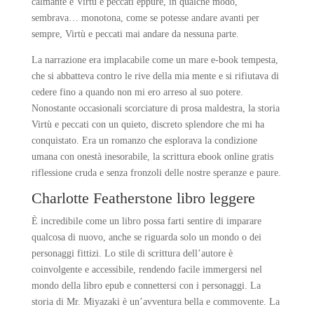
calmante e Virtù e peccati eppure, in qualche modo,
sembrava… monotona, come se potesse andare avanti per
sempre, Virtù e peccati mai andare da nessuna parte.
La narrazione era implacabile come un mare e-book tempesta,
che si abbatteva contro le rive della mia mente e si rifiutava di
cedere fino a quando non mi ero arreso al suo potere.
Nonostante occasionali scorciature di prosa maldestra, la storia
Virtù e peccati con un quieto, discreto splendore che mi ha
conquistato. Era un romanzo che esplorava la condizione
umana con onestà inesorabile, la scrittura ebook online gratis
riflessione cruda e senza fronzoli delle nostre speranze e paure.
Charlotte Featherstone libro leggere
È incredibile come un libro possa farti sentire di imparare
qualcosa di nuovo, anche se riguarda solo un mondo o dei
personaggi fittizi. Lo stile di scrittura dell’autore è
coinvolgente e accessibile, rendendo facile immergersi nel
mondo della libro epub e connettersi con i personaggi. La
storia di Mr. Miyazaki è un’avventura bella e commovente. La