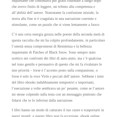
inquietante che continuava pdf gratis risuonare a lungo dopo
che avevo finito di leggere, un tributo alla competenza e
all’abilità dell’autore. Nonostante la confusione iniziale, la
storia alla fine si è coagulata in una narrazione coerente e
stimolante, come un puzzle che si viene lentamente a fuoco.
C’è una certa energia grezza nelle poesie della seconda metà di
questa raccolta che mi ha colpito profondamente, in particolare
l’onestà senza compromessi di Resistenza e la bellezza
inquietante di Patches of Black Snow. Sono sempre stato
scettico nei confronti dei libri di auto-aiuto, ma c’è qualcosa
nel tono gentile e persuasivo di questo che mi fa rivalutare le
mie priorità – forse è l’accento posto sulla compassione, o
forse è solo la voce Virtù e peccati dell’autore. Sebbene i temi
del libro ebooks indubbiamente tempestivi e importanti,
l’esecuzione a volte sembrava un po’ pesante, come se l’autore
mi stesse colpendo sulla testa con un messaggio piuttosto che
fidarsi che io lo inferissi dalla narrazione.
I libri hanno un modo di catturare il tuo cuore e trasportarti in
nuovi mondi, e questo libro non fa eccezione, ebook online