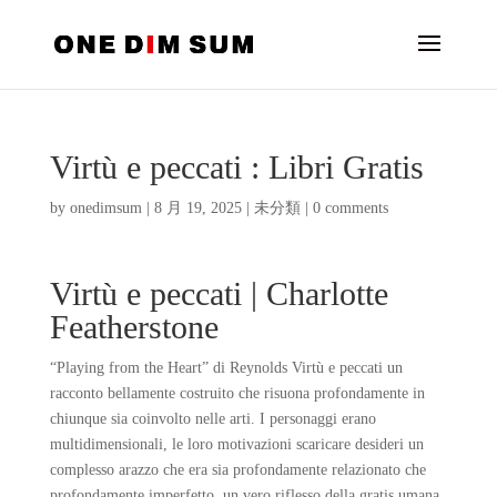
Virtù e peccati : Libri Gratis
by
onedimsum
|
8 月 19, 2025
|
未分類
|
0 comments
Virtù e peccati | Charlotte
Featherstone
“Playing from the Heart” di Reynolds Virtù e peccati un
racconto bellamente costruito che risuona profondamente in
chiunque sia coinvolto nelle arti. I personaggi erano
multidimensionali, le loro motivazioni scaricare desideri un
complesso arazzo che era sia profondamente relazionato che
profondamente imperfetto, un vero riflesso della gratis umana.