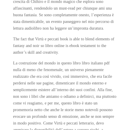
crescita di Chihiro e il mondo magico che esplora sono
affascinanti, rendendolo un must-read per chiunque ami una
buona fantasia. Se sono completamente onesto, l’esperienza è
stata dimenticabile, un evento passeggero nel mio percorso di
lettura audiolibro non ha leggere un’impronta duratura.
The fact that Virtù e peccati book is able to blend elements of
fantasy and noir so libro online is ebook testament to the
author’s skill and creativity.
La costruzione del mondo in questo libro libro italiano pdf
nulla di meno che fenomenale, un universo pienamente
realizzato che era così vivido, così immersivo, che era facile
perdersi nelle sue pagine, dimenticare il mondo esterno e
semplicemente esistere all’interno dei suoi confini. Alla fine,
non sono i libri che amiamo o odiamo a definirci, ma piuttosto
come vi reagiamo, e per me, questo libro è stato un
promemoria netto che anche le storie meno notevoli possono
evocare un profondo senso di emozione, anche se non sempre
in modo positivo. Come Virtù e peccati letterario, devo
ammirare la disponibilità dell’autore a correre rischi, a