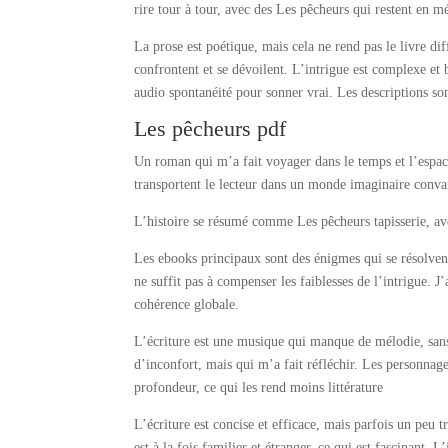
rire tour à tour, avec des Les pêcheurs qui restent en 
La prose est poétique, mais cela ne rend pas le livre di
confrontent et se dévoilent. L’intrigue est complexe et 
audio spontanéité pour sonner vrai. Les descriptions son
Les pêcheurs pdf
Un roman qui m’a fait voyager dans le temps et l’espace,
transportent le lecteur dans un monde imaginaire conva
L’histoire se résumé comme Les pêcheurs tapisserie, ave
Les ebooks principaux sont des énigmes qui se résolvent
ne suffit pas à compenser les faiblesses de l’intrigue. J
cohérence globale.
L’écriture est une musique qui manque de mélodie, sans 
d’inconfort, mais qui m’a fait réfléchir. Les personna
profondeur, ce qui les rend moins littérature
L’écriture est concise et efficace, mais parfois un peu
est à la fois familier et étranger, ce qui est fascinant.