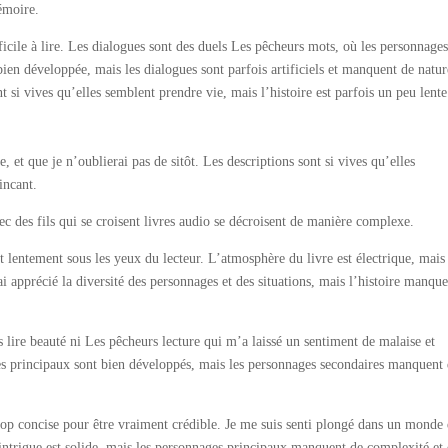
mémoire.
fficile à lire. Les dialogues sont des duels Les pêcheurs mots, où les personnages
bien développée, mais les dialogues sont parfois artificiels et manquent de natur
t si vives qu’elles semblent prendre vie, mais l’histoire est parfois un peu lente
 et que je n’oublierai pas de sitôt. Les descriptions sont si vives qu’elles
incant.
c des fils qui se croisent livres audio se décroisent de manière complexe.
 lentement sous les yeux du lecteur. L’atmosphère du livre est électrique, mais
’ai apprécié la diversité des personnages et des situations, mais l’histoire manqu
lire beauté ni Les pêcheurs lecture qui m’a laissé un sentiment de malaise et
ges principaux sont bien développés, mais les personnages secondaires manquent
 trop concise pour être vraiment crédible. Je me suis senti plongé dans un monde
 L’intrigue est solide, mais les personnages principaux manquent de complexité et