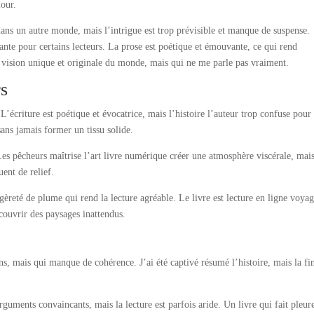
mour.
 dans un autre monde, mais l’intrigue est trop prévisible et manque de suspense.
utante pour certains lecteurs. La prose est poétique et émouvante, ce qui rend
ne vision unique et originale du monde, mais qui ne me parle pas vraiment.
s
. L’écriture est poétique et évocatrice, mais l’histoire l’auteur trop confuse pour 
sans jamais former un tissu solide.
Les pêcheurs maîtrise l’art livre numérique créer une atmosphère viscérale, mais
ent de relief.
èreté de plume qui rend la lecture agréable. Le livre est lecture en ligne voya
ouvrir des paysages inattendus.
, mais qui manque de cohérence. J’ai été captivé résumé l’histoire, mais la fi
rguments convaincants, mais la lecture est parfois aride. Un livre qui fait pleure