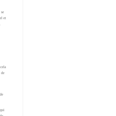
 se
el et
.
 cela
e de
 de
 qui
 de