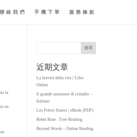
聯絡我們
手機下單
服務條款
搜尋
近期文章
La brevità della vita | Libri
Online
is la
Il grande ascensore di cristallo –
Italiano
ais on
Les Frères Sisters | eBook (PDF)
Rebel Rose : Free Reading
Beyond Words – Online Reading
 en