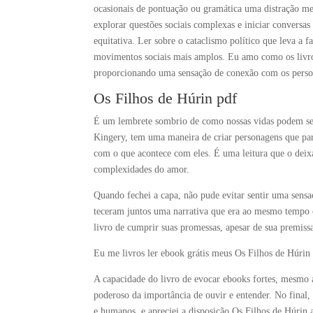
ocasionais de pontuação ou gramática uma distração me
explorar questões sociais complexas e iniciar conversas
equitativa. Ler sobre o cataclismo político que leva a f
movimentos sociais mais amplos. Eu amo como os livros
proporcionando uma sensação de conexão com os person
Os Filhos de Húrin pdf
É um lembrete sombrio de como nossas vidas podem ser f
Kingery, tem uma maneira de criar personagens que parec
com o que acontece com eles. É uma leitura que o deix
complexidades do amor.
Quando fechei a capa, não pude evitar sentir uma sensa
teceram juntos uma narrativa que era ao mesmo tempo 
livro de cumprir suas promessas, apesar de sua premissa
Eu me livros ler ebook grátis meus Os Filhos de Húrin p
A capacidade do livro de evocar ebooks fortes, mesmo
poderoso da importância de ouvir e entender. No final,
e humanos, e apreciei a disposição Os Filhos de Húrin