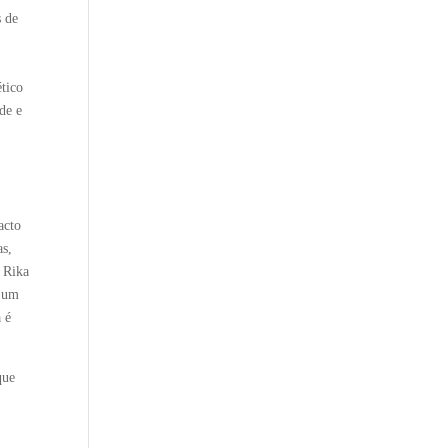
s de
ético
de e
acto
as,
 Rika
m um
a é
que