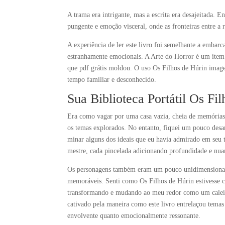
A trama era intrigante, mas a escrita era desajeitada. 
pungente e emoção visceral, onde as fronteiras entre a r
A experiência de ler este livro foi semelhante a embar
estranhamente emocionais. A Arte do Horror é um item 
que pdf grátis moldou. O uso Os Filhos de Húrin imag
tempo familiar e desconhecido.
Sua Biblioteca Portátil Os Fi
Era como vagar por uma casa vazia, cheia de memórias
os temas explorados. No entanto, fiquei um pouco desa
minar alguns dos ideais que eu havia admirado em seu t
mestre, cada pincelada adicionando profundidade e nu
Os personagens também eram um pouco unidimensionais,
memoráveis. Senti como Os Filhos de Húrin estivesse ca
transformando e mudando ao meu redor como um caleid
cativado pela maneira como este livro entrelaçou temas
envolvente quanto emocionalmente ressonante.