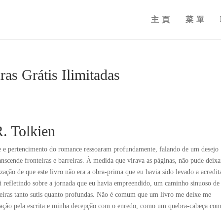
主頁
菜單
ras Grátis Ilimitadas
R. Tolkien
de e pertencimento do romance ressoaram profundamente, falando de um desejo
cende fronteiras e barreiras. À medida que virava as páginas, não pude deixa
ação de que este livro não era a obra-prima que eu havia sido levado a acredit
ei refletindo sobre a jornada que eu havia empreendido, um caminho sinuoso de
eiras tanto sutis quanto profundas. Não é comum que um livro me deixe me
iração pela escrita e minha decepção com o enredo, como um quebra-cabeça co