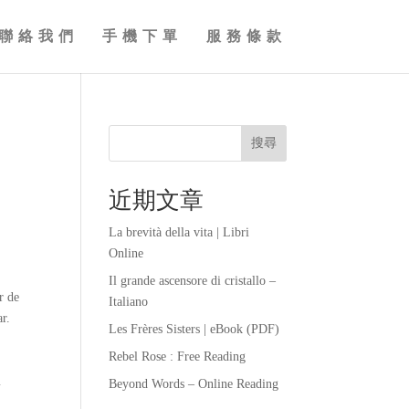
聯絡我們
手機下單
服務條款
搜尋
近期文章
La brevità della vita | Libri
Online
Il grande ascensore di cristallo –
r de
Italiano
ar.
Les Frères Sisters | eBook (PDF)
Rebel Rose : Free Reading
m
Beyond Words – Online Reading