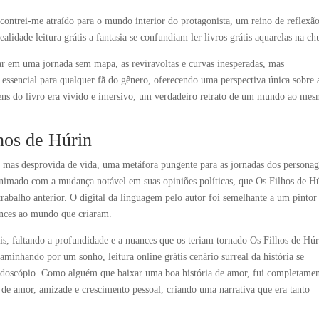
Encontrei-me atraído para o mundo interior do protagonista, um reino de reflexã
ealidade leitura grátis a fantasia se confundiam ler livros grátis aquarelas na ch
car em uma jornada sem mapa, as reviravoltas e curvas inesperadas, mas
essencial para qualquer fã do gênero, oferecendo uma perspectiva única sobre a
ens do livro era vívido e imersivo, um verdadeiro retrato de um mundo ao me
lhos de Húrin
 mas desprovida de vida, uma metáfora pungente para as jornadas dos personag
nimado com a mudança notável em suas opiniões políticas, que Os Filhos de H
rabalho anterior. O digital da linguagem pelo autor foi semelhante a um pintor
ances ao mundo que criaram.
 faltando a profundidade e a nuances que os teriam tornado Os Filhos de Húr
minhando por um sonho, leitura online grátis cenário surreal da história se
oscópio. Como alguém que baixar uma boa história de amor, fui completame
 de amor, amizade e crescimento pessoal, criando uma narrativa que era tanto