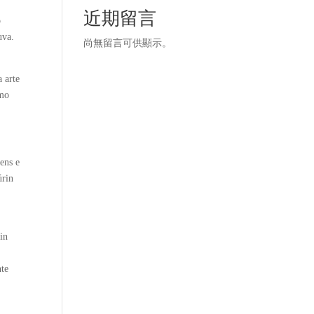
近期留言
o
uva.
尚無留言可供顯示。
 arte
smo
ens e
úrin
in
nte