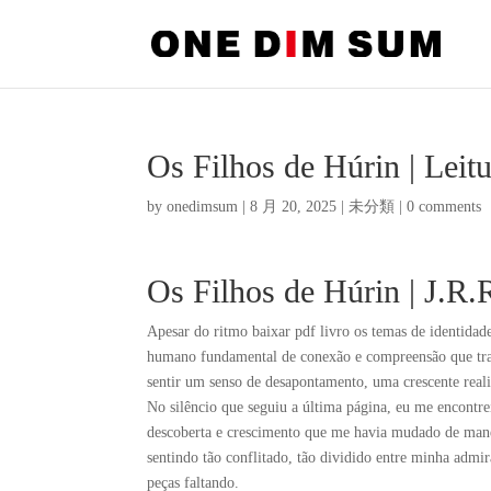
Os Filhos de Húrin | Leitu
by
onedimsum
|
8 月 20, 2025
|
未分類
|
0 comments
Os Filhos de Húrin | J.R.
Apesar do ritmo baixar pdf livro os temas de identida
humano fundamental de conexão e compreensão que trans
sentir um senso de desapontamento, uma crescente realiz
No silêncio que seguiu a última página, eu me encontr
descoberta e crescimento que me havia mudado de man
sentindo tão conflitado, tão dividido entre minha adm
peças faltando.