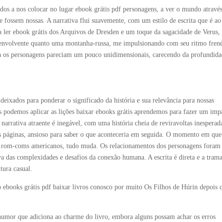
s a nos colocar no lugar ebook grátis pdf personagens, a ver o mundo atravé
se fossem nossas. A narrativa flui suavemente, com um estilo de escrita que é ao
ler ebook grátis dos Arquivos de Dresden e um toque da sagacidade de Verus,
tão envolvente quanto uma montanha-russa, me impulsionando com seu ritmo fren
ma os personagens pareciam um pouco unidimensionais, carecendo da profundida
eixados para ponderar o significado da história e sua relevância para nossas
ais podemos aplicar as lições baixar ebooks grátis aprendemos para fazer um imp
arrativa atraente é inegável, com uma história cheia de reviravoltas inesperad
s páginas, ansioso para saber o que aconteceria em seguida. O momento em que
os rom-coms americanos, tudo muda. Os relacionamentos dos personagens fora
iva das complexidades e desafios da conexão humana. A escrita é direta e a tram
tura casual.
 ebooks grátis pdf baixar livros conosco por muito Os Filhos de Húrin depois 
 humor que adiciona ao charme do livro, embora alguns possam achar os erros