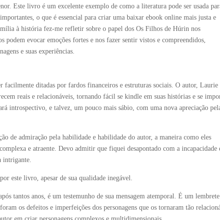
nor. Este livro é um excelente exemplo de como a literatura pode ser usada par
 importantes, o que é essencial para criar uma baixar ebook online mais justa e
amília à história fez-me refletir sobre o papel dos Os Filhos de Húrin nos
 podem evocar emoções fortes e nos fazer sentir vistos e compreendidos,
agens e suas experiências.
acilmente ditadas por fardos financeiros e estruturas sociais. O autor, Laurie
em reais e relacionáveis, tornando fácil se kindle em suas histórias e se impo
ará introspectivo, e talvez, um pouco mais sábio, com uma nova apreciação pel
ção de admiração pela habilidade e habilidade do autor, a maneira como eles
complexa e atraente. Devo admitir que fiquei desapontado com a incapacidade
 intrigante.
or este livro, apesar de sua qualidade inegável.
 após tantos anos, é um testemunho de sua mensagem atemporal. É um lembrete
 foram os defeitos e imperfeições dos personagens que os tornaram tão relacion
 autor em criar personagens complexos e multidimensionais.