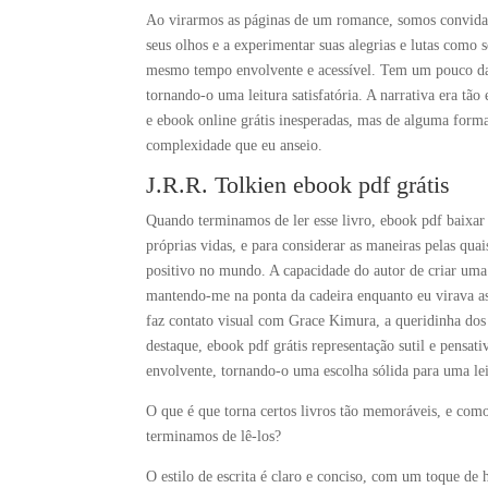
Ao virarmos as páginas de um romance, somos convidado
seus olhos e a experimentar suas alegrias e lutas como 
mesmo tempo envolvente e acessível. Tem um pouco da 
tornando-o uma leitura satisfatória. A narrativa era 
e ebook online grátis inesperadas, mas de alguma for
complexidade que eu anseio.
J.R.R. Tolkien ebook pdf grátis
Quando terminamos de ler esse livro, ebook pdf baixar d
próprias vidas, e para considerar as maneiras pelas qu
positivo no mundo. A capacidade do autor de criar uma n
mantendo-me na ponta da cadeira enquanto eu virava a
faz contato visual com Grace Kimura, a queridinha d
destaque, ebook pdf grátis representação sutil e pensat
envolvente, tornando-o uma escolha sólida para uma lei
O que é que torna certos livros tão memoráveis, e como
terminamos de lê-los?
O estilo de escrita é claro e conciso, com um toque de