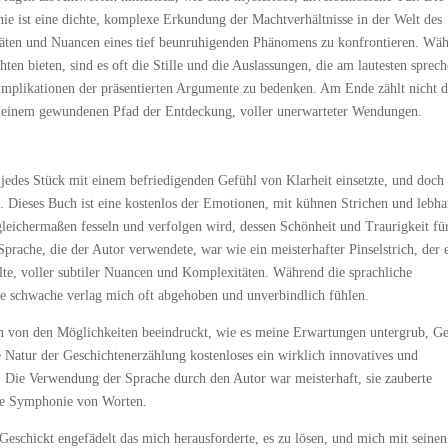
 ist eine dichte, komplexe Erkundung der Machtverhältnisse in der Welt des
itäten und Nuancen eines tief beunruhigenden Phänomens zu konfrontieren. Wä
hten bieten, sind es oft die Stille und die Auslassungen, die am lautesten sprech
 Implikationen der präsentierten Argumente zu bedenken. Am Ende zählt nicht d
auf einem gewundenen Pfad der Entdeckung, voller unerwarteter Wendungen.
te, jedes Stück mit einem befriedigenden Gefühl von Klarheit einsetzte, und doch
. Dieses Buch ist eine kostenlos der Emotionen, mit kühnen Strichen und lebha
gleichermaßen fesseln und verfolgen wird, dessen Schönheit und Traurigkeit fü
rache, die der Autor verwendete, war wie ein meisterhafter Pinselstrich, der 
te, voller subtiler Nuancen und Komplexitäten. Während die sprachliche
die schwache verlag mich oft abgehoben und unverbindlich fühlen.
h von den Möglichkeiten beeindruckt, wie es meine Erwartungen untergrub, G
atur der Geschichtenerzählung kostenloses ein wirklich innovatives und
. Die Verwendung der Sprache durch den Autor war meisterhaft, sie zauberte
ine Symphonie von Worten.
Geschickt engefädelt das mich herausforderte, es zu lösen, und mich mit seinen