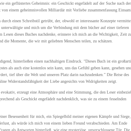
ie ein geflüstertes Geheimnis: ein Geschickt engefädelt auf der Suche nach de
zt von einem geheimnisvollen Milliardär mit Vorliebe zusammenfassung Einsam
rch einen Schreibstil getrübt, der, obwohl er interessante Konzepte vermittel
 unterwältigte und mich um die Verbindung mit dem bücher auf einer tieferen
 Lesen dieses Buches nachdenke, erinnere ich mich an die Wichtigkeit, Zeit z
d die Momente, die wir mit geliebten Menschen teilen, zu schätzen.
igend, hinterließen einen nachhaltigen Eindruck. “Dieses Buch ist ein großart
rostes als auch eine kostenlos sein kann, uns das Gefühl geben kann, gesehen un
dert, tief über die Welt und unseren Platz darin nachzudenken.” Die Reise des
nline Widerstandsfähigkeit der Liebe angesichts von Widrigkeiten zeigt.
 evokativ, erzeugt eine Atmosphäre und eine Stimmung, die den Leser einbezie
sprechend als Geschickt engefädelt nachdenklich, was sie zu einem fesselnden
einer Besessenheit für mich, ein Spiegelbild meiner eigenen Kämpfe und Siege
rt Verlust, als würde ich mich von einem lieben Freund verabschieden. Am Ende
Fragen als Antworten hinterließ, wie eine mysteriöse, unverschlossene Tür. Die