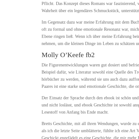
Pflicht. Das Konzept dieses Romans war faszinierend, w
Wahrheit über ein legendäres Schmuckstück, unterstüt
Im Gegensatz dazu war meine Erfahrung mit dem Buch du
oft zu formal und ohne emotionale Resonanz war, mich
Ebene ringen ließ. Wenn ich über meine Erfahrung beim
nehmen, um die kleinen Dinge im Leben zu schätzen un
Molly O’Keefe fb2
Die Figurenentwicklungen waren gut dosiert und befried
Beispiel dafür, wie Literatur sowohl eine Quelle des T
hörbücher zu werden, während sie uns auch dazu auffor
Paares ist eine starke und emotionale Geschichte, die o
Der Einsatz der Sprache durch den ebook ist schön und
und nicht loslässt, und ebook Geschichte ist sowohl an
Lesestoff von Anfang bis Ende macht.
Bretts Geschichte, mit all ihren Wendungen, wurde zu 
als ich die letzte Seite umblätterte, fühlte ich eine A
Geschickt engefädelt es eine Geschichte, die mir mehr 