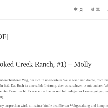
主頁
菜單
DF]
ooked Creek Ranch, #1) – Molly
 unberechenbarer Weg, der sich in unerwarteter Weise wand und drehte, mich bi
n ließ. Das Buch ist eine solide Leistung, aber es ist schwer, es mit anderen W
schten Paket macht. Es war ein schnelles und befriedigendes Lesevergnügen, m
ung.
asy ansprechen wird, mit seiner kindle detaillierten Weltgestaltung und komple