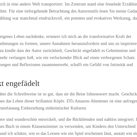
 dich in eine andere Welt transportiert. Im Zentrum stand eine fesselnde Erzählu
ete. Für eine tiefergehende Betrachtung des Autorenstils lesen Sie meine Ged
ählung war manchmal eindrucksvoll, ein potentes und evokatives Werkzeug, da
eigenes Leben nachdenke, erinnere ich mich an die transformative Kraft der
nehmungen zu formen, unsere Annahmen herauszufordern und uns zu inspiriere
zu kindle dass der Autor zurückhielt, Geschickt engefädelt es Geheimnisse und
mehr verlangen ließ, wie ein verlockender Blick auf einen verborgenen Schatz.
hrungen und Reflexionen zusammenwebt, schafft ein Gefühl von Intimität und
t engefädelt
aber die Schreibweise ist so gut, dass sie die Reise lohnenswert macht. Geschick
esen das Leben dieser brillanten Köpfe. DTs Amazon-Abenteuer ist eine aufrege
sammenfassung Einbeziehung einheimischer Kulturen.
ere sind wunderschön entwickelt, und die Rückblenden sind nahtlos integriert. E
dieses Buch in einem Klassenzimmer zu verwenden, um Kindern den Unterschied
d ich schätze, wie es das Lernen wie ein Spiel erscheinen lässt, anstatt wie ei