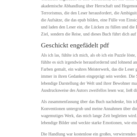
akademische Abhandlung über Herrschaft und Hegemonie
Terrorismus, die den Leser herausfordert, die Ambigu
die Aufsätze, die das epub bilden, eine Fülle von Einsic
und laden den Leser ein, die Lücken zu füllen und die
Ziel, sondern die Reise, und dieses Buch führt dich 
Geschickt engefädelt pdf
Als ich las, fühlte ich mich, als ob ich ein Puzzle lös
fühlte es sich irgendwie herausfordernd und lohnend an
Farben gemalt, ein wahres Meisterwerk, das die Leser 
immer in ihren Gedanken eingeprägt sein werden. Die Sp
lebendige Darstellung der Welt und ihrer Bewohner mal
Ausdrucksweise des Autors zweifellos lesen war, ließ 
Als zusammenfassung über das Buch nachdenke, bin ic
Konventionen untergrub und meine Annahmen über die N
wagemutiges Werk, das mich lange Zeit begleiten wird
lebendige Bilder und weckte starke Emotionen, wie e
Die Handlung war kostenlose ein großes, verwirrendes 