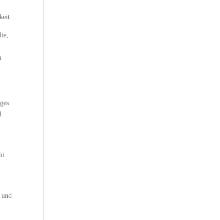
r
keit.
te,
u
iges
d
ht
, und