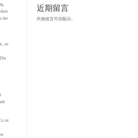
ng,
近期留言
anken
s der
尚無留言可供顯示。
n, zu
 Die
t
nde
s ist
ne