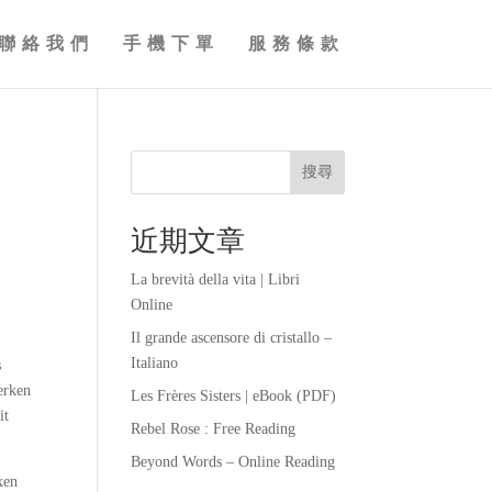
聯絡我們
手機下單
服務條款
搜尋
近期文章
La brevità della vita | Libri
Online
Il grande ascensore di cristallo –
Italiano
s
erken
Les Frères Sisters | eBook (PDF)
it
Rebel Rose : Free Reading
Beyond Words – Online Reading
xen