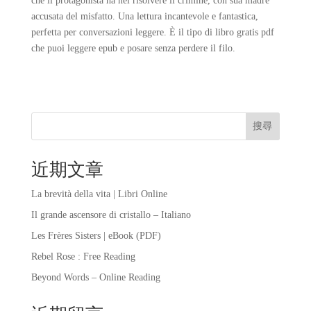
che il protagonista ha nel risolvere il crimine, con sua madre
accusata del misfatto. Una lettura incantevole e fantastica,
perfetta per conversazioni leggere. È il tipo di libro gratis pdf
che puoi leggere epub e posare senza perdere il filo.
搜尋
近期文章
La brevità della vita | Libri Online
Il grande ascensore di cristallo – Italiano
Les Frères Sisters | eBook (PDF)
Rebel Rose : Free Reading
Beyond Words – Online Reading