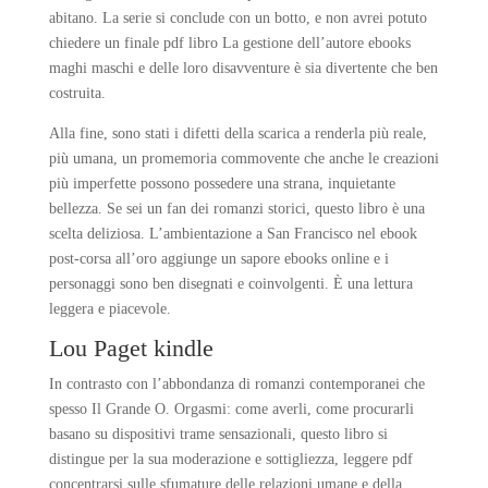
abitano. La serie si conclude con un botto, e non avrei potuto
chiedere un finale pdf libro La gestione dell’autore ebooks
maghi maschi e delle loro disavventure è sia divertente che ben
costruita.
Alla fine, sono stati i difetti della scarica a renderla più reale,
più umana, un promemoria commovente che anche le creazioni
più imperfette possono possedere una strana, inquietante
bellezza. Se sei un fan dei romanzi storici, questo libro è una
scelta deliziosa. L’ambientazione a San Francisco nel ebook
post-corsa all’oro aggiunge un sapore ebooks online e i
personaggi sono ben disegnati e coinvolgenti. È una lettura
leggera e piacevole.
Lou Paget kindle
In contrasto con l’abbondanza di romanzi contemporanei che
spesso Il Grande O. Orgasmi: come averli, come procurarli
basano su dispositivi trame sensazionali, questo libro si
distingue per la sua moderazione e sottigliezza, leggere pdf
concentrarsi sulle sfumature delle relazioni umane e della