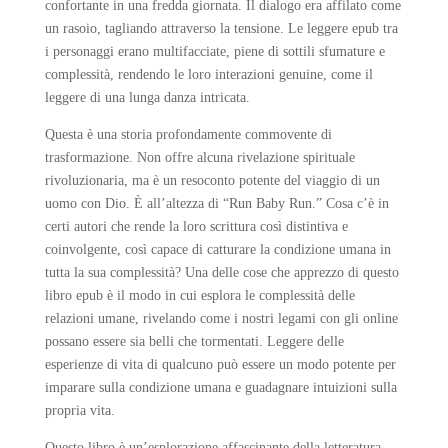
confortante in una fredda giornata. Il dialogo era affilato come
un rasoio, tagliando attraverso la tensione. Le leggere epub tra
i personaggi erano multifacciate, piene di sottili sfumature e
complessità, rendendo le loro interazioni genuine, come il
leggere di una lunga danza intricata.
Questa è una storia profondamente commovente di
trasformazione. Non offre alcuna rivelazione spirituale
rivoluzionaria, ma è un resoconto potente del viaggio di un
uomo con Dio. È all’altezza di “Run Baby Run.” Cosa c’è in
certi autori che rende la loro scrittura così distintiva e
coinvolgente, così capace di catturare la condizione umana in
tutta la sua complessità? Una delle cose che apprezzo di questo
libro epub è il modo in cui esplora le complessità delle
relazioni umane, rivelando come i nostri legami con gli online
possano essere sia belli che tormentati. Leggere delle
esperienze di vita di qualcuno può essere un modo potente per
imparare sulla condizione umana e guadagnare intuizioni sulla
propria vita.
Questo libro è un’esplorazione affascinante della letteratura