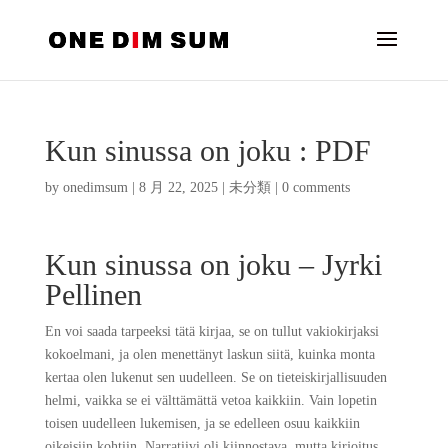
Kun sinussa on joku : PDF
by
onedimsum
|
8 月 22, 2025
|
未分類
|
0 comments
Kun sinussa on joku – Jyrki
Pellinen
En voi saada tarpeeksi tätä kirjaa, se on tullut vakiokirjaksi
kokoelmani, ja olen menettänyt laskun siitä, kuinka monta
kertaa olen lukenut sen uudelleen. Se on tieteiskirjallisuuden
helmi, vaikka se ei välttämättä vetoa kaikkiin. Vain lopetin
toisen uudelleen lukemisen, ja se edelleen osuu kaikkiin
oikeisiin kohtiin. Narratiivi oli kiinnostava, mutta kirjoitus