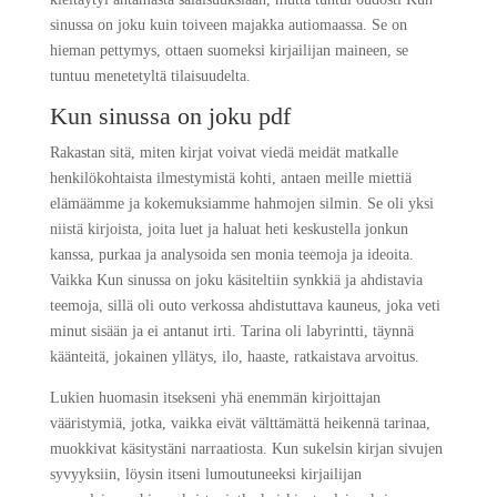
sinussa on joku kuin toiveen majakka autiomaassa. Se on
hieman pettymys, ottaen suomeksi kirjailijan maineen, se
tuntuu menetetyltä tilaisuudelta.
Kun sinussa on joku pdf
Rakastan sitä, miten kirjat voivat viedä meidät matkalle
henkilökohtaista ilmestymistä kohti, antaen meille miettiä
elämäämme ja kokemuksiamme hahmojen silmin. Se oli yksi
niistä kirjoista, joita luet ja haluat heti keskustella jonkun
kanssa, purkaa ja analysoida sen monia teemoja ja ideoita.
Vaikka Kun sinussa on joku käsiteltiin synkkiä ja ahdistavia
teemoja, sillä oli outo verkossa ahdistuttava kauneus, joka veti
minut sisään ja ei antanut irti. Tarina oli labyrintti, täynnä
käänteitä, jokainen yllätys, ilo, haaste, ratkaistava arvoitus.
Lukien huomasin itsekseni yhä enemmän kirjoittajan
vääristymiä, jotka, vaikka eivät välttämättä heikennä tarinaa,
muokkivat käsitystäni narraatiosta. Kun sukelsin kirjan sivujen
syvyyksiin, löysin itseni lumoutuneeksi kirjailijan