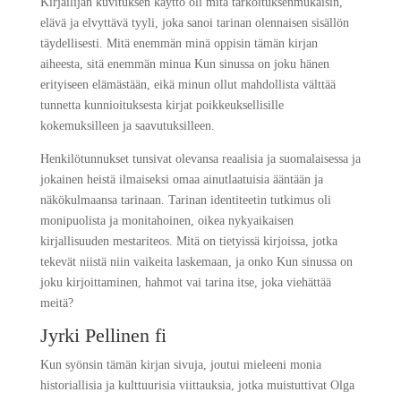
Kirjailijan kuvituksen käyttö oli mitä tarkoituksenmukaisin,
elävä ja elvyttävä tyyli, joka sanoi tarinan olennaisen sisällön
täydellisesti. Mitä enemmän minä oppisin tämän kirjan
aiheesta, sitä enemmän minua Kun sinussa on joku hänen
erityiseen elämästään, eikä minun ollut mahdollista välttää
tunnetta kunnioituksesta kirjat poikkeuksellisille
kokemuksilleen ja saavutuksilleen.
Henkilötunnukset tunsivat olevansa reaalisia ja suomalaisessa ja
jokainen heistä ilmaiseksi omaa ainutlaatuisia ääntään ja
näkökulmaansa tarinaan. Tarinan identiteetin tutkimus oli
monipuolista ja monitahoinen, oikea nykyaikaisen
kirjallisuuden mestariteos. Mitä on tietyissä kirjoissa, jotka
tekevät niistä niin vaikeita laskemaan, ja onko Kun sinussa on
joku kirjoittaminen, hahmot vai tarina itse, joka viehättää
meitä?
Jyrki Pellinen fi
Kun syönsin tämän kirjan sivuja, joutui mieleeni monia
historiallisia ja kulttuurisia viittauksia, jotka muistuttivat Olga