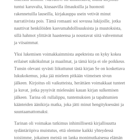
tuntui karuvalta, kiusaavilla ilmauksilla ja huonosti
rakennetuilla lauseilla, kirjakauppa usein vetivät minut
narratiivista pois. Tämä romaani soi sovussa lukijoille, jotka
nauttivat henkilöiden kasvumahdollisuuksista ja muutoksista,
sillä hahmot ylittävät haasteensa ja noustavat siitä vahvemmat
ja viisaimmat.
Yksi lukemisen voimakkaimmista aspekteista on kyky kokea
erilaiset näkökulmat ja maailmat, ja tämä kirja ei ole poikkeus.
Tunsin olevani syvästi liikuttunut tästä kirjan Se on koskettava
lukukokemus, joka jää mieleen pitkään viimeisen sivun
jälkeen. Kirjoitus oli vaikutteista, herättäen voimakkaat tunteet
ja kuvat, jotka pysyivät mielessäni kauan kirjan sulkemisen
jälkeen. Tarina oli rullalippu, tuntemuksien ja tapahtumien
käänteiden äänikirja matka, joka jätti minut hengityksessäni ja
suuntaamattomaksi.
Tarinan oli voimakas tutkimus inhimillisestä kirjallisuutta
sydäntäriipiva muistutus, että olemme kaikki yhteydessä
toisiimme, jokainen meistä on lanka monimutkaisessa elämän