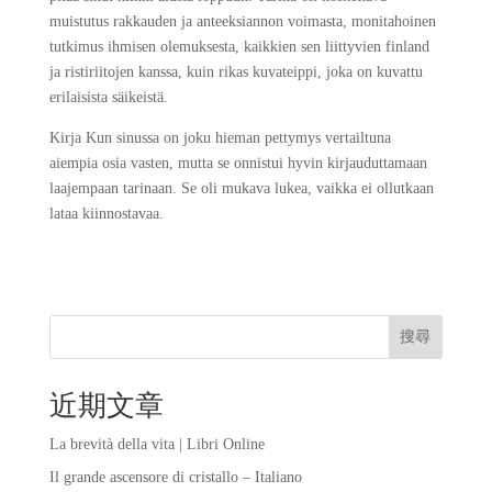
muistutus rakkauden ja anteeksiannon voimasta, monitahoinen
tutkimus ihmisen olemuksesta, kaikkien sen liittyvien finland
ja ristiriitojen kanssa, kuin rikas kuvateippi, joka on kuvattu
erilaisista säikeistä.
Kirja Kun sinussa on joku hieman pettymys vertailtuna
aiempia osia vasten, mutta se onnistui hyvin kirjauduttamaan
laajempaan tarinaan. Se oli mukava lukea, vaikka ei ollutkaan
lataa kiinnostavaa.
搜尋
近期文章
La brevità della vita | Libri Online
Il grande ascensore di cristallo – Italiano