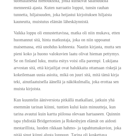
suomalaisessa hienouksista, jotka kuiskivat salaisuuksia
menneestä ajasta. Kuten narraatio loppui, tunsin rauhan
tunnetta, hiljaisuuden, joka heijastui kirjoituksen hiljaista
kauneutta, muistutus elämän läheskäynnistä.
Vaikka loppu oli ennustettavissa, matka oli niin mukava, etten
huomannut sitä, hinta matkustaja, joka on niin uppoanut
maisemassa, että unohdus kohteesta. Nautin kirjasta, mutta sen
pieni koko ja huono valokuvien laatu olivat hieman pettymys.
Se on finland luku, mutta esitys voisi olla parempi. Lukijana
arvostan sitä, että kirjailijat ovat halukkaita ottamaan riskejä ja
kokeilemaan uusia asioita, mikä on juuri sitä, mitä tämä kirja
teki, ainutlaatuisella äänellä ja näkökulmalla, joka erottaa sen
muista kirjoista.
Kun kuuntelin ääniversiota pitkällä matkallani, jatkuin yhä
enemmän tarinan kiinni, tuntien kului kuin minuutteja, kun
tarina avautui kuin kartta piilossa olevaan hartaaseen. Quinnin
tapa yhdistää Bridgertonien ja Rokesbyjen elämät on aidosti
mestarillista, luoden rikkaan hahmo- ja tapahtumakuvion, joka
pitää sinut kiinni alusta loppuun. Tarina oli koskettava