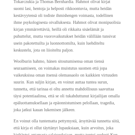
Tokarczukia ja Thomas Bernhardia. Hahmot olivat kirjat
suomi lasi, hentoja ja helposti rikkoontuvia, mutta heidän
kestävyytensä oli todiste ihmishengen voimasta, todellinen
ihme psykologisesta oivalluksesta. Hahmot olivat monipuolisia
kirjan ymmärrettäviä, heillä oli rikkaita sisäelämät ja
puhuttelut, mutta vuorovaikutukset heidän välillään tunsivat
usein pakotettuilta ja luonnottomilta, kuin luehditeltu
keskustelu, jota on liioiteltu paljon.
Woolburin hahmo, hänen sitoutumisensa oman tiensä
seuraamiseen, on voimakas muistutus suomen että jopa
vaikeuksissa oman itsensä olemassaolo on kaikkien virtuuden
suurin. Kun suljin kirjan, en voinut auttaa tuntea surun,
tunnetta, että tarinaa ei oltu annettu mahdollisuus saavuttaa
täysi potentiaalinsa, että se oli tukahduttunut kirjailijan omalla
epäluottamuksellaan ja epäonnistumisen pelollaan, tragedia,
joka jatkui kauan lukemisen jälkeen.
En voinut olla tuntematta pettymystä, ärsyttävää tunnetta siitä,
että kirja ei ollut täyttänyt lupauksiaan, kuin arvoitus, joka
kieltäytyi antamasta salaisuuksiaan, mutta tuntui oudosti Kun