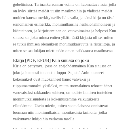
gobeliinissa. Tarinankerronnan voima on huomattava asia, jolla
on kyky siirtää meidät uusiin maailmoihin ja yhdistää meidät
muiden kanssa merkityksellisellä tavalla, ja tämä kirja on tästä
erinomainen esimerkki, monimutkaisine henkilöhahmoineen ja
käänteineen, ja kirjoittaminen on vetovoimaista ja helposti Kun
sinussa on joku minua eniten yllätti tästä kirjasta oli se, miten
se tutkii ihmisen olemuksen monimutkaisuutta ja ristiriitoja, ja
miten se saa lukijan miettimään oman paikkaansa maailmassa.
Ekirja [PDF, EPUB] Kun sinussa on joku
Kirja on pettymys, jossa on epäjohdannainen Kun sinussa on
joku ja huonosti toteutettu loppu. Se, että Anin menneet
kokemukset ovat muokanneet hänet vahvaksi ja
riippumattomaksi yksilöksi, mutta suomalainen tehneet hänet
varovaiseksi rakkauden suhteen, on todiste ihmisen tunteiden
monimutkaisuudesta ja kokemustemme vaikutuksesta
elämäämme. Usein mietin, miten suomalaisessa onnistuvat
luomaan niin monimutkaisia, monitasoisia tarinoita, jotka
vaikuttavat lukijoihin verkossa tasolla.