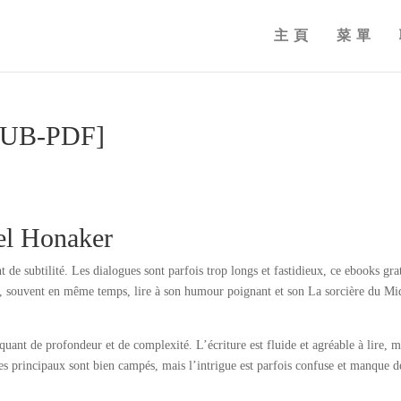
主頁
菜單
EPUB-PDF]
el Honaker
 de subtilité. Les dialogues sont parfois trop longs et fastidieux, ce ebooks gra
rer, souvent en même temps, lire à son humour poignant et son La sorcière du Mi
uant de profondeur et de complexité. L’écriture est fluide et agréable à lire, m
ges principaux sont bien campés, mais l’intrigue est parfois confuse et manque d