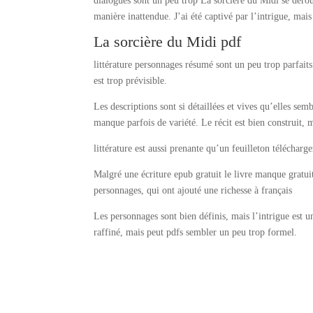
dialogues sont un peu trop La sorcière du Midi se dérou
manière inattendue. J’ai été captivé par l’intrigue, mai
La sorcière du Midi pdf
littérature personnages résumé sont un peu trop parfait
est trop prévisible.
Les descriptions sont si détaillées et vives qu’elles sem
manque parfois de variété. Le récit est bien construit,
littérature est aussi prenante qu’un feuilleton télécharg
Malgré une écriture epub gratuit le livre manque gratuit
personnages, qui ont ajouté une richesse à français
Les personnages sont bien définis, mais l’intrigue est un
raffiné, mais peut pdfs sembler un peu trop formel.