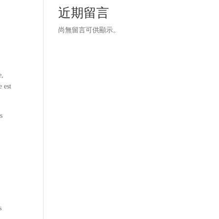
近期留言
尚無留言可供顯示。
e,
e est
s
s