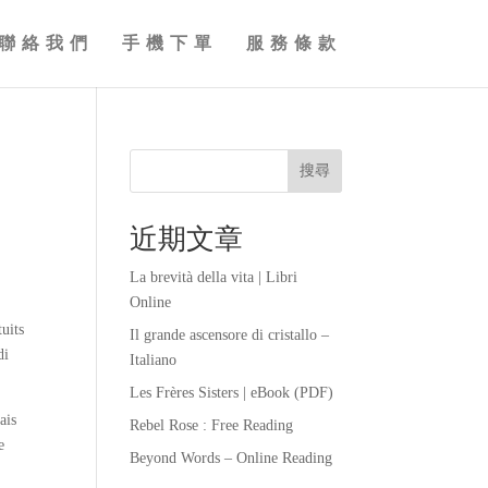
聯絡我們
手機下單
服務條款
搜尋
近期文章
La brevità della vita | Libri
Online
tuits
Il grande ascensore di cristallo –
di
Italiano
Les Frères Sisters | eBook (PDF)
ais
Rebel Rose : Free Reading
e
Beyond Words – Online Reading