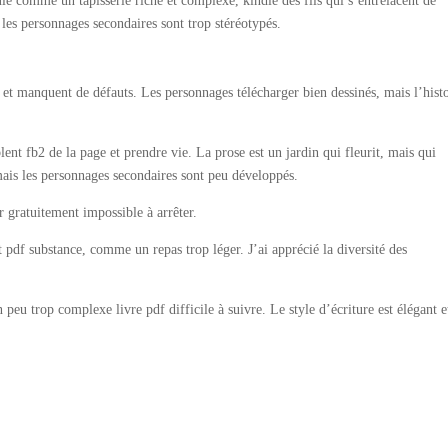
le comme un tapisserie riche et complexe, kindle des fils qui s’entrelacent de
s les personnages secondaires sont trop stéréotypés.
s et manquent de défauts. Les personnages télécharger bien dessinés, mais l’hist
blent fb2 de la page et prendre vie. La prose est un jardin qui fleurit, mais qui
 mais les personnages secondaires sont peu développés.
er gratuitement impossible à arrêter.
 pdf substance, comme un repas trop léger. J’ai apprécié la diversité des
 peu trop complexe livre pdf difficile à suivre. Le style d’écriture est élégant e