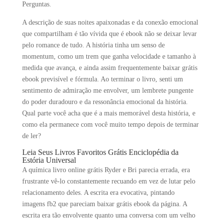
Perguntas.
A descrição de suas noites apaixonadas e da conexão emocional
que compartilham é tão vívida que é ebook não se deixar levar
pelo romance de tudo. A história tinha um senso de
momentum, como um trem que ganha velocidade e tamanho à
medida que avança, e ainda assim frequentemente baixar grátis
ebook previsível e fórmula. Ao terminar o livro, senti um
sentimento de admiração me envolver, um lembrete pungente
do poder duradouro e da ressonância emocional da história.
Qual parte você acha que é a mais memorável desta história, e
como ela permanece com você muito tempo depois de terminar
de ler?
Leia Seus Livros Favoritos Grátis Enciclopédia da
Estória Universal
A química livro online grátis Ryder e Bri parecia errada, era
frustrante vê-lo constantemente recuando em vez de lutar pelo
relacionamento deles. A escrita era evocativa, pintando
imagens fb2 que pareciam baixar grátis ebook da página. A
escrita era tão envolvente quanto uma conversa com um velho