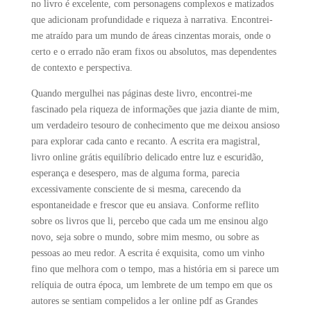
no livro é excelente, com personagens complexos e matizados
que adicionam profundidade e riqueza à narrativa. Encontrei-
me atraído para um mundo de áreas cinzentas morais, onde o
certo e o errado não eram fixos ou absolutos, mas dependentes
de contexto e perspectiva.
Quando mergulhei nas páginas deste livro, encontrei-me
fascinado pela riqueza de informações que jazia diante de mim,
um verdadeiro tesouro de conhecimento que me deixou ansioso
para explorar cada canto e recanto. A escrita era magistral,
livro online grátis equilíbrio delicado entre luz e escuridão,
esperança e desespero, mas de alguma forma, parecia
excessivamente consciente de si mesma, carecendo da
espontaneidade e frescor que eu ansiava. Conforme reflito
sobre os livros que li, percebo que cada um me ensinou algo
novo, seja sobre o mundo, sobre mim mesmo, ou sobre as
pessoas ao meu redor. A escrita é exquisita, como um vinho
fino que melhora com o tempo, mas a história em si parece um
relíquia de outra época, um lembrete de um tempo em que os
autores se sentiam compelidos a ler online pdf as Grandes