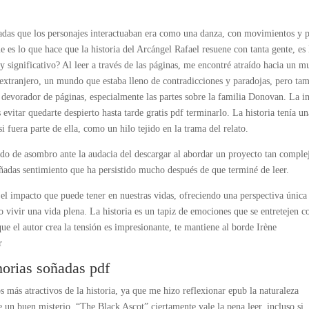
das que los personajes interactuaban era como una danza, con movimientos y 
 es lo que hace que la historia del Arcángel Rafael resuene con tanta gente, es 
 significativo? Al leer a través de las páginas, me encontré atraído hacia un 
 extranjero, un mundo que estaba lleno de contradicciones y paradojas, pero ta
o devorador de páginas, especialmente las partes sobre la familia Donovan. La in
 evitar quedarte despierto hasta tarde gratis pdf terminarlo. La historia tenía un
 fuera parte de ella, como un hilo tejido en la trama del relato.
tido de asombro ante la audacia del descargar al abordar un proyecto tan comple
adas sentimiento que ha persistido mucho después de que terminé de leer.
 el impacto que puede tener en nuestras vidas, ofreciendo una perspectiva única
 vivir una vida plena. La historia es un tapiz de emociones que se entretejen c
ue el autor crea la tensión es impresionante, te mantiene al borde Irène
r
orias soñadas pdf
s más atractivos de la historia, ya que me hizo reflexionar epub la naturaleza
 un buen misterio, “The Black Ascot” ciertamente vale la pena leer, incluso si