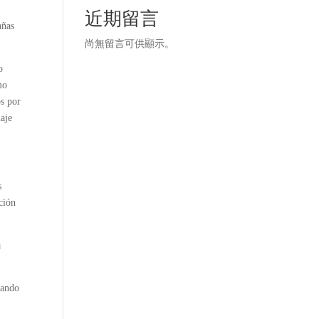
近期留言
añas
尚無留言可供顯示。
o
mo
os por
uaje
s
ación
a
eando