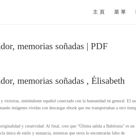
主頁
菜單
ador, memorias soñadas | PDF
dor, memorias soñadas , Élisabeth
 y victorias, sintiéndome español conectado con la humanidad en general. El us
intando imágenes vívidas con descargar ebook que me transportaban a otro tiem
riginalidad y creatividad. Al final, creo que “Última salida a Babilonia” es un 
la única de estilo y sustancia, mientras que otros lo encontrarán falto de