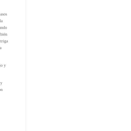
pasos
la
mundo
mbién
triga
a
jo y
 y
on