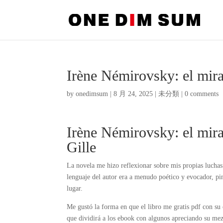
Irène Némirovsky: el mir
by
onedimsum
|
8 月 24, 2025
|
未分類
|
0 comments
Irène Némirovsky: el mira
Gille
La novela me hizo reflexionar sobre mis propias luchas
lenguaje del autor era a menudo poético y evocador, p
lugar.
Me gustó la forma en que el libro me gratis pdf con su o
que dividirá a los ebook con algunos apreciando su mezc