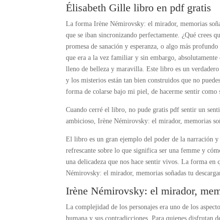
Élisabeth Gille libro en pdf gratis
La forma Irène Némirovsky: el mirador, memorias soña
que se iban sincronizando perfectamente. ¿Qué crees que
promesa de sanación y esperanza, o algo más profundo y
que era a la vez familiar y sin embargo, absolutamente
lleno de belleza y maravilla. Este libro es un verdader
y los misterios están tan bien construidos que no puedes
forma de colarse bajo mi piel, de hacerme sentir como si
Cuando cerré el libro, no pude gratis pdf sentir un sen
ambicioso, Irène Némirovsky: el mirador, memorias soñ
El libro es un gran ejemplo del poder de la narración y
refrescante sobre lo que significa ser una femme y cómo
una delicadeza que nos hace sentir vivos. La forma en q
Némirovsky: el mirador, memorias soñadas tu descarga
Irène Némirovsky: el mirador, mem
La complejidad de los personajes era uno de los aspecto
humana y sus contradicciones. Para quienes disfrutan de