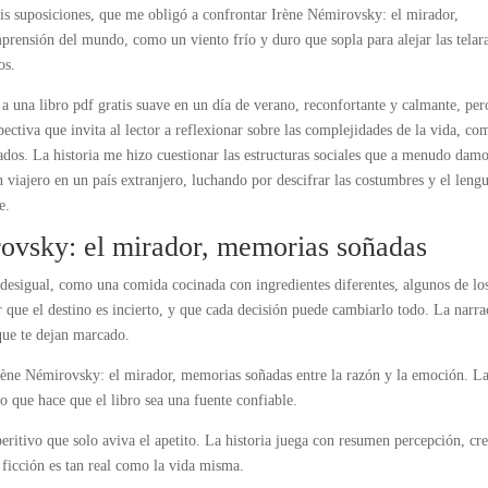
is suposiciones, que me obligó a confrontar Irène Némirovsky: el mirador,
rensión del mundo, como un viento frío y duro que sopla para alejar las telar
os.
r a una libro pdf gratis suave en un día de verano, reconfortante y calmante, per
ectiva que invita al lector a reflexionar sobre las complejidades de la vida, co
rados. La historia me hizo cuestionar las estructuras sociales que a menudo dam
 viajero en un país extranjero, luchando por descifrar las costumbres y el leng
e.
vsky: el mirador, memorias soñadas
ó desigual, como una comida cocinada con ingredientes diferentes, algunos de lo
ir que el destino es incierto, y que cada decisión puede cambiarlo todo. La narr
que te dejan marcado.
 Irène Némirovsky: el mirador, memorias soñadas entre la razón y la emoción. L
lo que hace que el libro sea una fuente confiable.
ritivo que solo aviva el apetito. La historia juega con resumen percepción, cr
ficción es tan real como la vida misma.