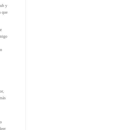
pub y
a que
ne
amigo
en
or,
 más
ro
leer