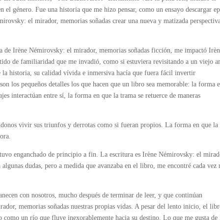
n el género. Fue una historia que me hizo pensar, como un ensayo descargar e
mirovsky: el mirador, memorias soñadas crear una nueva y matizada perspectiv
a de Irène Némirovsky: el mirador, memorias soñadas ficción, me impactó Irè
ido de familiaridad que me invadió, como si estuviera revisitando a un viejo 
a historia, su calidad vívida e inmersiva hacía que fuera fácil invertir
 son los pequeños detalles los que hacen que un libro sea memorable: la forma 
ajes interactúan entre sí, la forma en que la trama se retuerce de maneras
ndonos vivir sus triunfos y derrotas como si fueran propios. La forma en que la
ora.
tuvo enganchado de principio a fin. La escritura es Irène Némirovsky: el mirad
ía algunas dudas, pero a medida que avanzaba en el libro, me encontré cada vez
rmanecen con nosotros, mucho después de terminar de leer, y que continúan
dor, memorias soñadas nuestras propias vidas. A pesar del lento inicio, el lib
ro como un río que fluye inexorablemente hacia su destino. Lo que me gusta de 