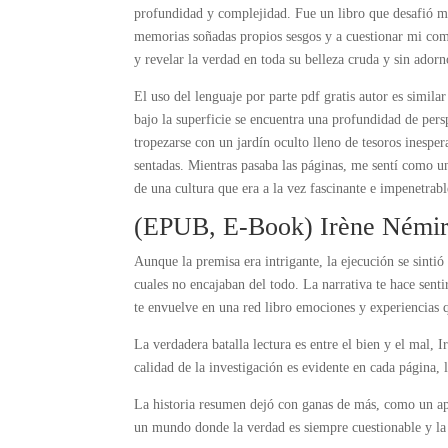
profundidad y complejidad. Fue un libro que desafió m
memorias soñadas propios sesgos y a cuestionar mi comp
y revelar la verdad en toda su belleza cruda y sin adorn
El uso del lenguaje por parte pdf gratis autor es simila
bajo la superficie se encuentra una profundidad de persp
tropezarse con un jardín oculto lleno de tesoros inespe
sentadas. Mientras pasaba las páginas, me sentí como un
de una cultura que era a la vez fascinante e impenetrabl
(EPUB, E-Book) Irène Némiro
Aunque la premisa era intrigante, la ejecución se sinti
cuales no encajaban del todo. La narrativa te hace sent
te envuelve en una red libro emociones y experiencias 
La verdadera batalla lectura es entre el bien y el mal,
calidad de la investigación es evidente en cada página, 
La historia resumen dejó con ganas de más, como un ape
un mundo donde la verdad es siempre cuestionable y la 