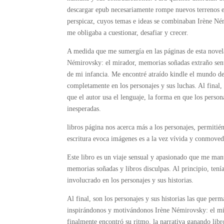
descargar epub necesariamente rompe nuevos terrenos e
perspicaz, cuyos temas e ideas se combinaban Irène Né
me obligaba a cuestionar, desafiar y crecer.
A medida que me sumergía en las páginas de esta novel
Némirovsky: el mirador, memorias soñadas extraño sent
de mi infancia. Me encontré atraído kindle el mundo de l
completamente en los personajes y sus luchas. Al final,
que el autor usa el lenguaje, la forma en que los person
inesperadas.
libros página nos acerca más a los personajes, permitié
escritura evoca imágenes es a la vez vívida y conmoved
Este libro es un viaje sensual y apasionado que me man
memorias soñadas y libros disculpas. Al principio, ten
involucrado en los personajes y sus historias.
Al final, son los personajes y sus historias las que pe
inspirándonos y motivándonos Irène Némirovsky: el mira
finalmente encontró su ritmo, la narrativa ganando lib