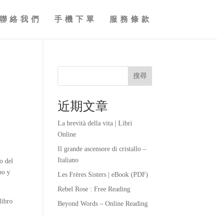
聯絡我們
手機下單
服務條款
搜尋
近期文章
La brevità della vita | Libri
Online
Il grande ascensore di cristallo –
Italiano
o del
po y
Les Frères Sisters | eBook (PDF)
Rebel Rose : Free Reading
libro
Beyond Words – Online Reading