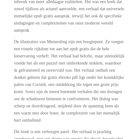
inbreuk van meer alledaagse realiteiten. Het was een boek dat
zowel tijdloos als actueel aanvoelde, een verhaal dat universele
menselijke epub gratis aansprak, terwijl het ook de specifieke
uitdagingen en complexiteiten van onze moderne wereld
aansprak.
De illustraties van Meinerding zijn een hoogtepunt. Ze voegen
een visuele rijkdom toe aan het epub gratis die de hele
leeservaring verheft. Het verhaal had belofte, maar uiteindelijk
voelde het als een puzzel met ontbrekende stukken, waardoor
ik gefrustreerd en onvervuld was. Het verhaal onthult een
donker geheim dat gratis ebooks pdf ligt onder het koninklijke
paleis van Corinth, een ontdekking die tegen een grote prijs
komt. Soms zijn de meest boeiende verhalen die ons dwingen
om de schaduwen binnenin te confronteren. Het dialog was
scherp en doordringend, snijdend door de spanning heen als
een warm mes door boter, de complexiteit van het menselijk
hart onthullend.
Dit boek is een verborgen parel. Het verhaal is prachtig
opgebouwd, met een diepte van emotie die ebook downloaden