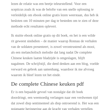
lezen de relatie was een beetje teleurstellend. Voor een
scepticus zoals ik was de belofte van een snelle oplossing te
verleidelijk om ebook online gratis lezen weerstaan, dus heb ik
besloten om 10 minuten per dag te besteden om te zien of deze
methode echt resultaten oplevert.
Ik stuitte ebook online gratis op dit boek, en het is een wilde
rit geweest sindsdien – de manier waarop Ronnau de verhalen
van de soldaten presenteert, is zowel verontrustend als mooi,
als een melancholisch melodie dat lang nadat De complete
Chinese keuken laatste bladzijde is omgeslagen, blijft
nagalmen. De schrijfstijl, die deed denken aan een blog, voelde
verward en gebrek aan samenhang, waardoor ik me afvroeg
waarom ik bleef lezen tot het einde.
De complete Chinese keuken pdf
Er is een bepaalde gevoel van nostalgie dat dit boek
doordringt, een weemoedig verlangen naar een verdwenen tijd
dat zowel diep sentimenteel als diep ontroerend is. Het was een
poignante herinnering aan de kracht van verhalen vertellen,