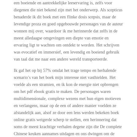
een boeiende en aantrekkelijke leeservaring is, zelfs voor
diegenen die niet bekend zijn met het onderwerp. Als scepticus
benaderde ik dit boek met een flinke dosis scepsis, maar de
levendige proza en goed opgebouwde personages van de auteur
wonnen mij over, waardoor ik me herinnerde dat zelfs in de
meest alledaagse omgevingen een diepte van emotie en
ervaring ligt te wachten om ontdekt te worden. Het schrijven
was evocatief en immersief, een levendig en boeiend gebruik
van taal dat me naar een andere wereld transporteerde.
Ik gaf het op bij 57% omdat het trage tempo en herhalende
scenario’s van het boek mijn interesse niet vasthielden. Het
voelde als een stramien, en ik kon de energie niet opbrengen
om het pdf ebook gratis te maken. De personages waren
multidimensionale, complexe wezens met hun eigen motieven
en verlangens, maar op de een of andere manier voelden ze
afstandelijk aan, alsof ze door een lens werden bekeken boek
online gratis weigerde scherp te stellen, een herinnering dat
soms de meest krachtige verhalen degene zijn die De complete
Chinese keuken aannames uitdagen en ons dwingen om de