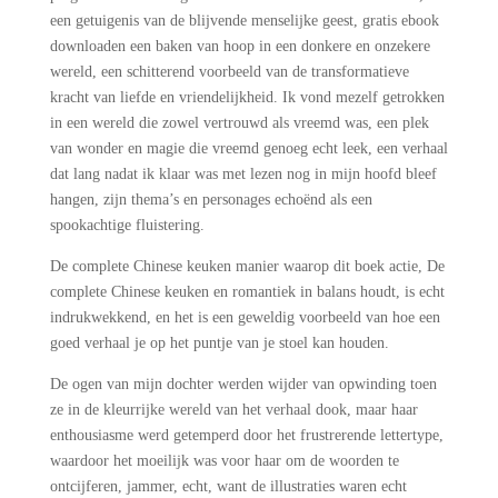
een getuigenis van de blijvende menselijke geest, gratis ebook
downloaden een baken van hoop in een donkere en onzekere
wereld, een schitterend voorbeeld van de transformatieve
kracht van liefde en vriendelijkheid. Ik vond mezelf getrokken
in een wereld die zowel vertrouwd als vreemd was, een plek
van wonder en magie die vreemd genoeg echt leek, een verhaal
dat lang nadat ik klaar was met lezen nog in mijn hoofd bleef
hangen, zijn thema’s en personages echoënd als een
spookachtige fluistering.
De complete Chinese keuken manier waarop dit boek actie, De
complete Chinese keuken en romantiek in balans houdt, is echt
indrukwekkend, en het is een geweldig voorbeeld van hoe een
goed verhaal je op het puntje van je stoel kan houden.
De ogen van mijn dochter werden wijder van opwinding toen
ze in de kleurrijke wereld van het verhaal dook, maar haar
enthousiasme werd getemperd door het frustrerende lettertype,
waardoor het moeilijk was voor haar om de woorden te
ontcijferen, jammer, echt, want de illustraties waren echt