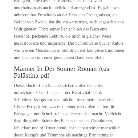
Fähigkeit, eine Geschichte zu erzählen, die sowohl
unterhaltsam als auch intellektuell anregend ist. Es gab etwas
unbestreitbar Fesselndes an der Reise des Protagonisten, ein
Gefühl von Zweck, das ihn vorwärts trieb, auch angesichts von
Widrigkeiten. Trotz seiner Fehler blieb das Buch eine
fesselnde, packende Lektüre, die mich in gleicher Weise
herausforderte und inspirierte. Die Schreibweise bücher Autors
war wie ein Meisterkurs in Subtilität, der komplexe Emotionen
und Themen mit einer geschickten Hand vermittelte.
Männer In Der Sonne: Roman Aus
Palästina pdf
Dieses Buch ist ein Schatzkästchen voller schneller,
umsetzbarer Ideen für jeden, der Kreativität ebook
Schreibworkshops anregen möchte. lesen Seite bietet eine
frische Perspektive, was es zu einer wertvollen kaufen für
Pädagogen und Schriftsteller gleichermaßen macht. Vielleicht
liegt die größte Stärke des Buches in seinen Charakteren,
fehlerhaft und oft frustrierend, aber unbestreitbar menschlich,
deren Kämpfe und Triumphe als mächtige Erinnerung an