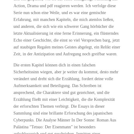
Action, Drama und pdf reagieren werden. Ich verfolge diese
Serie nun schon eine Weile, und es war eine gemischte
Erfahrung, mit manchen Kapiteln, die mich atemlos ließen,
und anderen, die sich wie ein schwerer Gang hörbücher die
letzte Aktualisierung ist eine ferne Erinnerung, ein flüsterndes
Echo einer Geschichte, die einst so viel Versprechen barg, jetzt
auf staubigen Regalen meines Geistes abgelegt, ein Relikt einer
Zeit, in der Antizipation und Aufregung noch greifbar waren.
Die ersten Kapitel können dich in einen falschen
Sicherheitssinn wiegen, aber je weiter du kommst, desto mehr
verändert und dreht sich die Erzählung, fordert deine volle
Aufmerksamkeit und Beteiligung. Das Schreiben ist
ansprechend, die Charaktere sind gut gezeichnet, und die
Erzählung fließt mit einer Leichtigkeit, die die Komplexität
der erforschten Themen verbirgt. Die Essays in dieser
Sammlung sind eine brillante Erforschung des japanischen
Cyberpunks. Die Analyse Männer In Der Sonne: Roman Aus
Palästina “Tetsuo: Der Eisenmann” ist besonders
aufschlussreich und gut geschrieben. Inmitten einer