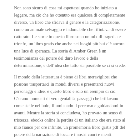
Non sono sicuro di cosa mi aspettassi quando ho iniziato a
leggere, ma ciò che ho ottenuto era qualcosa di completamente
diverso, un libro che sfidava il genere e la categorizzazione,
come un animale selvaggio e indomabile che rifiutava di essere
catturato. Le storie in questo libro sono un mix di tragedia e
trionfo, un libro gratis che anche nei luoghi più bui c’è ancora
una luce di speranza. La storia di Amber Green è un
testimonianza del potere del duro lavoro e della
determinazione, e dell’idea che tutto sia possibile se ci si crede.
Il mondo della letteratura è pieno di libri meravigliosi che
possono trasportarci in mondi diversi e presentarci nuovi
personaggi e idee, e questo libro è solo un esempio di ciò.
C’erano momenti di vera genialità, passaggi che brillavano
come stelle nel buio, illuminando il percorso e guidandomi in
avanti. Mentre la storia si concludeva, ho provato un senso di
tristezza, ebooks online la perdita di un italiano che era stato al
mio fianco per ore infinite, un promemoria libro gratis pdf del
potere della narrazione di toccare i nostri cuori e menti.