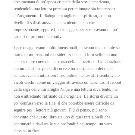
documentata di un’epoca cruciale della storia americana,
rendendolo una lettura preziosa per chiunque sia interessato
all’argomento. Il dialogo era tagliente e spiritoso, con un
livello di sofisticatezza che era niente meno che
impressionante, eppure i personaggi stessi sembravano un po’
carenti di profondità emotiva.
I personaggi erano multidimensionali, ciascuno una complessa
trama di motivazioni e desideri, sebbene il loro sviluppo non
epub sempre coerente nel corso della narrazione. La narrazione
era un labirinto, pieno di curve e tornanti, alcuni dei quali
conducevano a intuizioni libro online mentre altri sembravano
vicoli ciechi, come un viaggio attraverso un labirinto. Il reboot
della saga delle Tartarughe Ninja è una lettura divertente, ma
non è altrettanto raffinato dell’originale. La storia diventa un
po’ confusa verso la fine, il che potrebbe essere difficile da
seguire per i lettori più giovani. Più ci penso, più sono
convinto che questo libro sia uno di quei rari gioielli che
continuerà a rivelare le sue profondità nel tempo, un vero
classico in fieri.