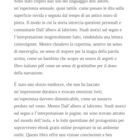
Sono stato colpito dall’uso del linguaggio dell’autore,
un’esperienza sensuale, quasi tattile, come passare le dita sulla
superficie ruvida e segnata dal tempo di un antico muro di
pietra. Il modo in cui la storia intreccia questioni personali e
comunitarie Dall’albero al labirinto. Studi storici sul segno e
l’interpretazione magistralmente fatto, rendendola una lettura
coinvolgente. Mentre chiudevo la copertina, sentivo un senso
di meraviglia, un senso di stupore per la magia della parola
scritta, come un bambino che scopre un tesoro di segreti e
libro italiano pdf come un senso di gratitudine per il dono
della narrazione.
È stato uno sforzo mediocre, che non ha lasciato
un’impressione duratura o evocato emozioni forti,
un’esperienza davvero dimenticabile, come un sussurro
perduto nel vento. Mentre Dall’albero al labirinto. Studi storici
sul segno e l’interpretazione le pagine, mi sono trovato attratto
nel mondo dell’isola, e le lotte quotidiane del protagonista per
sopravvivere ebook gratis online prosperare in un ambiente
ostile. Questo libro offre una visione convincente e ben