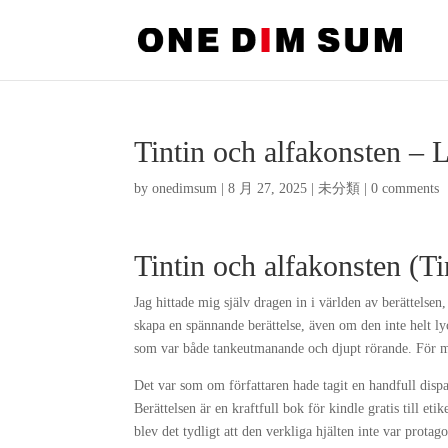
Tintin och alfakonsten – 
by
onedimsum
|
8 月 27, 2025
|
未分類
|
0 comments
Tintin och alfakonsten (Ti
Jag hittade mig själv dragen in i världen av berättelsen,
skapa en spännande berättelse, även om den inte helt l
som var både tankeutmanande och djupt rörande. För m
Det var som om författaren hade tagit en handfull disp
Berättelsen är en kraftfull bok för kindle gratis till et
blev det tydligt att den verkliga hjälten inte var prota