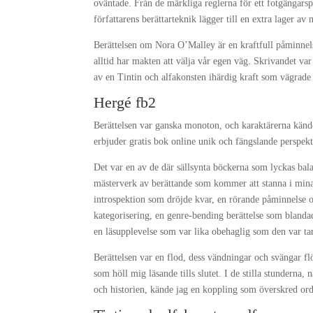
oväntade. Från de märkliga reglerna för ett fotgängars
författarens berättarteknik lägger till en extra lager av
Berättelsen om Nora O’Malley är en kraftfull påminnelse
alltid har makten att välja vår egen väg. Skrivandet va
av en Tintin och alfakonsten ihärdig kraft som vägrade 
Hergé fb2
Berättelsen var ganska monoton, och karaktärerna kändes
erbjuder gratis bok online unik och fängslande perspek
Det var en av de där sällsynta böckerna som lyckas bala
mästerverk av berättande som kommer att stanna i mina t
introspektion som dröjde kvar, en rörande påminnelse 
kategorisering, en genre-bending berättelse som blandad
en läsupplevelse som var lika obehaglig som den var t
Berättelsen var en flod, dess vändningar och svängar f
som höll mig läsande tills slutet. I de stilla stunderna
och historien, kände jag en koppling som överskred ord,