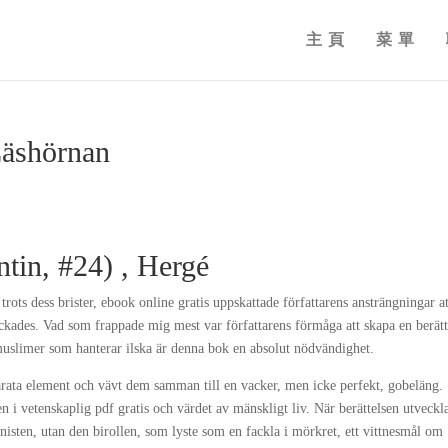
主頁
菜單
Läshörnan
ntin, #24) , Hergé
 trots dess brister, ebook online gratis uppskattade författarens ansträngningar at
yckades. Vad som frappade mig mest var författarens förmåga att skapa en berätt
uslimer som hanterar ilska är denna bok en absolut nödvändighet.
arata element och vävt dem samman till en vacker, men icke perfekt, gobeläng.
iken i vetenskaplig pdf gratis och värdet av mänskligt liv. När berättelsen utveckl
gonisten, utan den birollen, som lyste som en fackla i mörkret, ett vittnesmål om