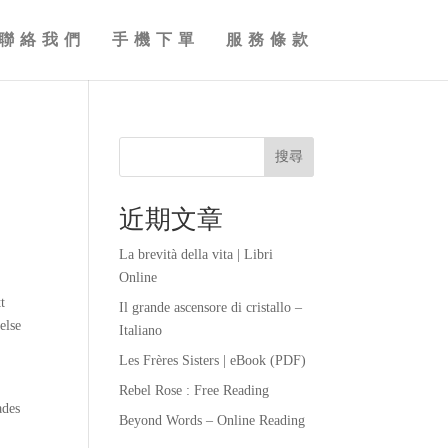
聯絡我們
手機下單
服務條款
搜尋
近期文章
La brevità della vita | Libri
Online
t
Il grande ascensore di cristallo –
else
Italiano
Les Frères Sisters | eBook (PDF)
Rebel Rose : Free Reading
ades
Beyond Words – Online Reading