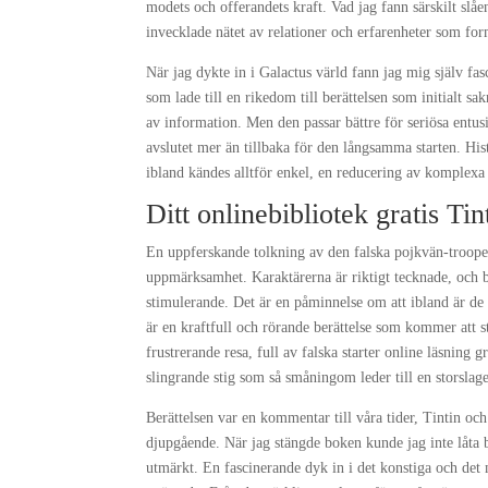
modets och offerandets kraft. Vad jag fann särskilt slåe
invecklade nätet av relationer och erfarenheter som form
När jag dykte in i Galactus värld fann jag mig själv fas
som lade till en rikedom till berättelsen som initialt s
av information. Men den passar bättre för seriösa entusi
avslutet mer än tillbaka för den långsamma starten. His
ibland kändes alltför enkel, en reducering av komplexa pd
Ditt onlinebibliotek gratis Ti
En uppferskande tolkning av den falska pojkvän-troopen
uppmärksamhet. Karaktärerna är riktigt tecknade, och be
stimulerande. Det är en påminnelse om att ibland är de
är en kraftfull och rörande berättelse som kommer att st
frustrerande resa, full av falska starter online läsnin
slingrande stig som så småningom leder till en storslage
Berättelsen var en kommentar till våra tider, Tintin oc
djupgående. När jag stängde boken kunde jag inte låta 
utmärkt. En fascinerande dyk in i det konstiga och det