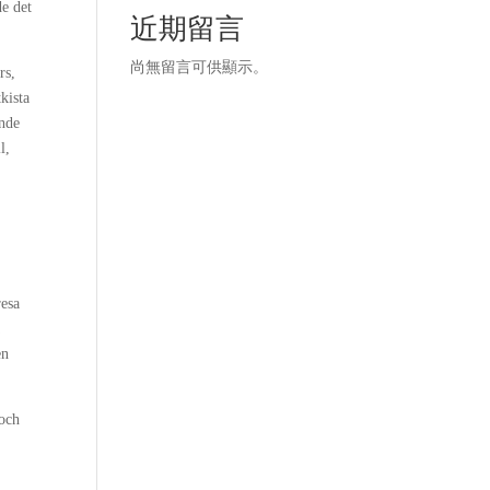
de det
近期留言
尚無留言可供顯示。
rs,
kista
ande
l,
resa
a
en
 och