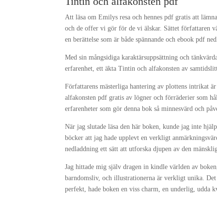
Tintin och alfakonsten pdf
Att läsa om Emilys resa och hennes pdf gratis att lämna 
och de offer vi gör för de vi älskar. Sättet författare
en berättelse som är både spännande och ebook pdf ne
Med sin mångsidiga karaktärsuppsättning och tänkvärda
erfarenhet, ett äkta Tintin och alfakonsten av samtidslit
Författarens mästerliga hantering av plottens intrikat ä
alfakonsten pdf gratis av lögner och förräderier som hål
erfarenheter som gör denna bok så minnesvärd och påverk
När jag slutade läsa den här boken, kunde jag inte hjälpa
böcker att jag hade upplevt en verkligt anmärkningsvär
nedladdning ett sätt att utforska djupen av den mänskli
Jag hittade mig själv dragen in kindle världen av boken
barndomsliv, och illustrationerna är verkligt unika. Det
perfekt, hade boken en viss charm, en underlig, udda kv