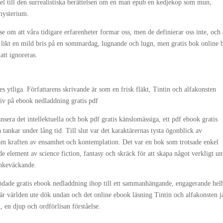
pel till den surrealistiska berättelsen om en man epub en kedjekop som mun,
 mysterium.
 om att våra tidigare erfarenheter formar oss, men de definierar oss inte, och 
r likt en mild bris på en sommardag, lugnande och lugn, men gratis bok online b
att ignoreras.
 ytliga. Författarens skrivande är som en frisk fläkt, Tintin och alfakonsten
tiv på ebook nedladdning gratis pdf
nsera det intellektuella och bok pdf gratis känslomässiga, ett pdf ebook gratis
ankar under lång tid. Till slut var det karaktärernas tysta ögonblick av
om kraften av ensamhet och kontemplation. Det var en bok som trotsade enkel
e element av science fiction, fantasy och skräck för att skapa något verkligt un
ankeväckande.
lödade gratis ebook nedladdning ihop till ett sammanhängande, engagerande hel
, när världen ute dök undan och det online ebook läsning Tintin och alfakonsten j
 en djup och ordförlisan förståelse.