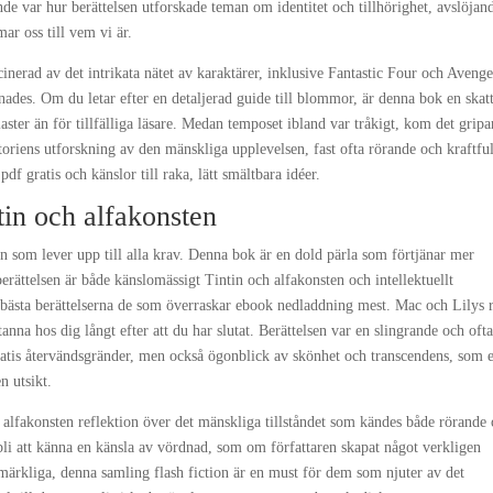
nde var hur berättelsen utforskade teman om identitet och tillhörighet, avslöjan
ar oss till vem vi är.
cinerad av det intrikata nätet av karaktärer, inklusive Fantastic Four och Avenge
aknades. Om du letar efter en detaljerad guide till blommor, är denna bok en skatt
aster än för tillfälliga läsare. Medan temposet ibland var tråkigt, kom det grip
toriens utforskning av den mänskliga upplevelsen, fast ofta rörande och kraftful
f gratis och känslor till raka, lätt smältbara idéer.
ntin och alfakonsten
 som lever upp till alla krav. Denna bok är en dold pärla som förtjänar mer
rättelsen är både känslomässigt Tintin och alfakonsten och intellektuellt
 bästa berättelserna de som överraskar ebook nedladdning mest. Mac och Lilys 
anna hos dig långt efter att du har slutat. Berättelsen var en slingrande och oft
g gratis återvändsgränder, men också ögonblick av skönhet och transcendens, som 
n utsikt.
h alfakonsten reflektion över det mänskliga tillståndet som kändes både rörande
bli att känna en känsla av vördnad, som om författaren skapat något verkligen
 märkliga, denna samling flash fiction är en must för dem som njuter av det