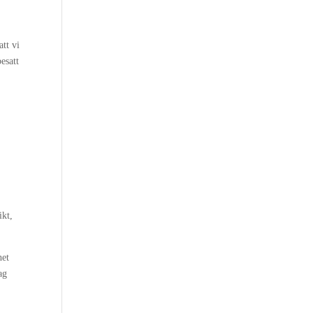
att vi
esatt
ikt,
het
ag