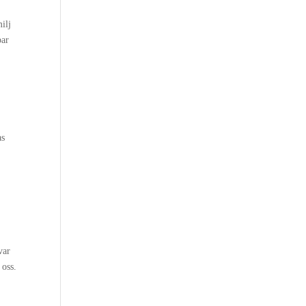
ilj
par
as
var
 oss.