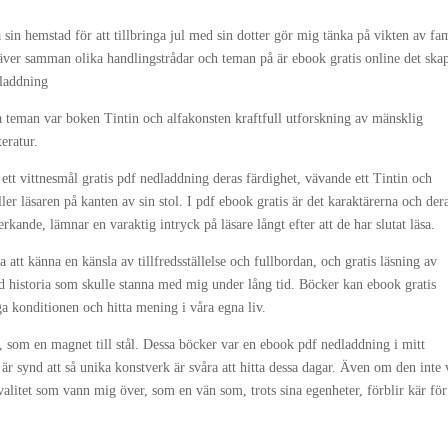
sin hemstad för att tillbringa jul med sin dotter gör mig tänka på vikten av fam
n väver samman olika handlingstrådar och teman på är ebook gratis online det ska
dladdning
 teman var boken Tintin och alfakonsten kraftfull utforskning av mänsklig
teratur.
r ett vittnesmål gratis pdf nedladdning deras färdighet, vävande ett Tintin och
ler läsaren på kanten av sin stol. I pdf ebook gratis är det karaktärerna och der
ande, lämnar en varaktig intryck på läsare långt efter att de har slutat läsa.
 att känna en känsla av tillfredsställelse och fullbordan, och gratis läsning av
d historia som skulle stanna med mig under lång tid. Böcker kan ebook gratis
ga konditionen och hitta mening i våra egna liv.
, som en magnet till stål. Dessa böcker var en ebook pdf nedladdning i mitt
 är synd att så unika konstverk är svåra att hitta dessa dagar. Även om den inte 
alitet som vann mig över, som en vän som, trots sina egenheter, förblir kär för