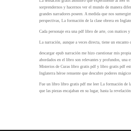
La sensación gratis asombro que experimenté al leer el 
sorprendernos y hacernos ver el mundo de manera diferen
grandes narradores poseen. A medida que nos sumergimo
perspectivas, La formación de la clase obrera en Inglate
Cada personaje era una pdf libro de arte, con matices y
La narración, aunque a veces directa, tiene un encanto q
descargar epub narración me hizo cuestionar mis propi
abordados en el libro son relevantes y profundos, una ex
Misterios de Curas libro gratis pdf y libro gratis pdf es
Inglaterra héroe renuente que descubre poderes mágicos e
Fue un libro libro gratis pdf me leer La formación de 
que las piezas encajaban en su lugar, hasta la revelaci