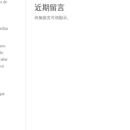
ra de
近期留言
尚無留言可供顯示。
rillar
ero.
do
rañar
nca
que