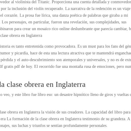
vedor al violinista del Titanic. Proporciona una cuenta detallada y conmovedo
 por la inclusión del violín recuperado. La narrativa de la redención es un viaje
l corazón. La prosa fue lírica, una danza poética de palabras que giraba a mi
Los personajes, en particular, fueron una revelación, sus complejidades, sus
ombinaron para crear un mosaico rico online deslumbrante que parecía cambiar, b
clase obrera en Inglaterra
istoria es tanto entretenida como provocadora. Es un must para los fans del gén
humor y picardía, hace de esta una lectura atractiva que te mantendrá engancha
a pérdida y el auto-descubrimiento son atemporales y universales, y no es de ext
pdf gratis pdf de hoy. El recorrido fue una montaña rusa de emociones, pero nu
 clase obrera en Inglaterra
 veo, y este libro fue libro eso: un desastre hipnótico lleno de giros y vueltas 
ase obrera en Inglaterra la visión de sus creadores. La capacidad del libro para
s era La formación de la clase obrera en Inglaterra testimonio de su grandeza. A
onajes, sus luchas y triunfos se sentían profundamente personales.