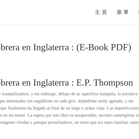
主頁
菜單
obrera en Inglaterra : (E-Book PDF)
obrera en Inglaterra : E.P. Thompson
y tranquilizadora, y sin embargo, debajo de su superficie tranquila, la narrativa
s que amenazaba con engullirme en cada giro, dejándome sentir agotado, y sin
ue finalmente ha llegado al final de un largo y arduo viaje. Las imperfeccion
o en mi mente. La espera por este libro es insoportable; necesito sumergirme e
mágenes vívidas y paisajes perturbadores, un reino que era tanto familiar com