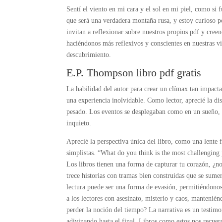
Sentí el viento en mi cara y el sol en mi piel, como si 
que será una verdadera montaña rusa, y estoy curioso por
invitan a reflexionar sobre nuestros propios pdf y cree
haciéndonos más reflexivos y conscientes en nuestras v
descubrimiento.
E.P. Thompson libro pdf gratis
La habilidad del autor para crear un clímax tan impacta
una experiencia inolvidable. Como lector, aprecié la dis
pesado. Los eventos se desplegaban como en un sueño, 
inquieto.
Aprecié la perspectiva única del libro, como una lente 
simplistas. “What do you think is the most challenging
Los libros tienen una forma de capturar tu corazón, ¿no
trece historias con tramas bien construidas que se sume
lectura puede ser una forma de evasión, permitiéndonos 
a los lectores con asesinato, misterio y caos, mantenién
perder la noción del tiempo? La narrativa es un testimo
adivinando hasta el final. Libros como estos nos recue