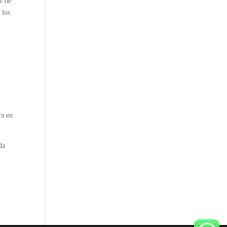
er de
 los
ra en
da