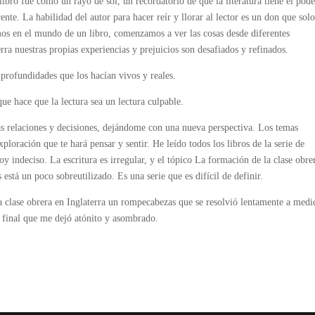
libro fue como un rayo de sol, un recordatorio de que la literatura tiene el pod
te. La habilidad del autor para hacer reír y llorar al lector es un don que solo
s en el mundo de un libro, comenzamos a ver las cosas desde diferentes
rra nuestras propias experiencias y prejuicios son desafiados y refinados.
 profundidades que los hacían vivos y reales.
ue hace que la lectura sea un lectura culpable.
as relaciones y decisiones, dejándome con una nueva perspectiva. Los temas
ploración que te hará pensar y sentir. He leído todos los libros de la serie de
toy indeciso. La escritura es irregular, y el tópico La formación de la clase obre
stá un poco sobreutilizado. Es una serie que es difícil de definir.
la clase obrera en Inglaterra un rompecabezas que se resolvió lentamente a medi
ón final que me dejó atónito y asombrado.