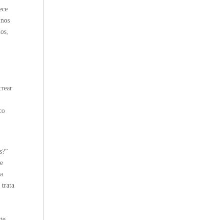
ece
 nos
mos,
crear
co
s?”
de
La
 trata
te