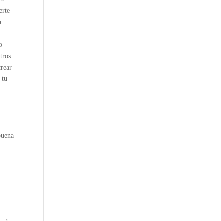
erte
a
o
tros.
crear
 tu
 buena