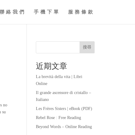
聯絡我們
手機下單
服務條款
搜尋
近期文章
La brevità della vita | Libri
Online
Il grande ascensore di cristallo –
Italiano
es no
Les Frères Sisters | eBook (PDF)
n su
Rebel Rose : Free Reading
o
Beyond Words – Online Reading