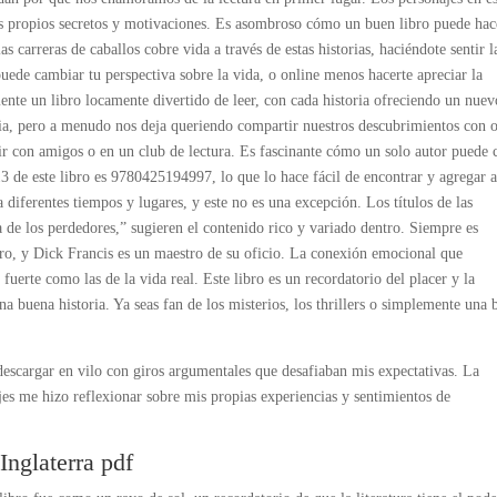
us propios secretos y motivaciones. Es asombroso cómo un buen libro puede hac
as carreras de caballos cobre vida a través de estas historias, haciéndote sentir l
puede cambiar tu perspectiva sobre la vida, o online menos hacerte apreciar la
nte un libro locamente divertido de leer, con cada historia ofreciendo un nuev
aria, pero a menudo nos deja queriendo compartir nuestros descubrimientos con o
utir con amigos o en un club de lectura. Es fascinante cómo un solo autor puede 
 de este libro es 9780425194997, lo que lo hace fácil de encontrar y agregar a
a diferentes tiempos y lugares, y este no es una excepción. Los títulos de las
ía de los perdedores,” sugieren el contenido rico y variado dentro. Siempre es
o, y Dick Francis es un maestro de su oficio. La conexión emocional que
fuerte como las de la vida real. Este libro es un recordatorio del placer y la
na buena historia. Ya seas fan de los misterios, los thrillers o simplemente una
descargar en vilo con giros argumentales que desafiaban mis expectativas. La
ajes me hizo reflexionar sobre mis propias experiencias y sentimientos de
Inglaterra pdf