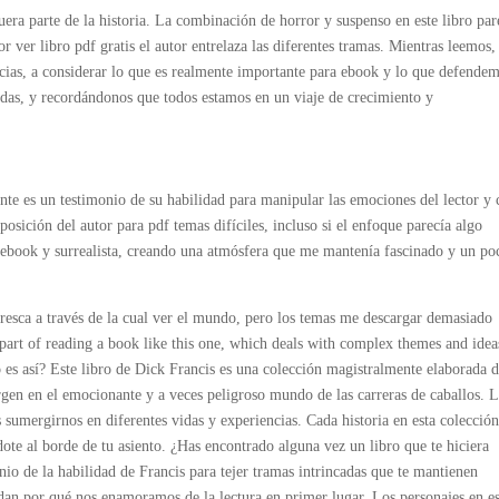
fuera parte de la historia. La combinación de horror y suspenso en este libro par
 ver libro pdf gratis el autor entrelaza las diferentes tramas. Mientras leemos,
ncias, a considerar lo que es realmente importante para ebook y lo que defende
idas, y recordándonos que todos estamos en un viaje de crecimiento y
nte es un testimonio de su habilidad para manipular las emociones del lector y 
posición del autor para pdf temas difíciles, incluso si el enfoque parecía algo
ebook y surrealista, creando una atmósfera que me mantenía fascinado y un po
fresca a través de la cual ver el mundo, pero los temas me descargar demasiado
 part of reading a book like this one, which deals with complex themes and idea
 es así? Este libro de Dick Francis es una colección magistralmente elaborada 
rgen en el emocionante y a veces peligroso mundo de las carreras de caballos. 
sumergirnos en diferentes vidas y experiencias. Cada historia en esta colección
dote al borde de tu asiento. ¿Has encontrado alguna vez un libro que te hiciera
nio de la habilidad de Francis para tejer tramas intrincadas que te mantienen
rdan por qué nos enamoramos de la lectura en primer lugar. Los personajes en es