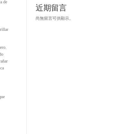
ra de
近期留言
尚無留言可供顯示。
rillar
ero.
do
rañar
nca
que