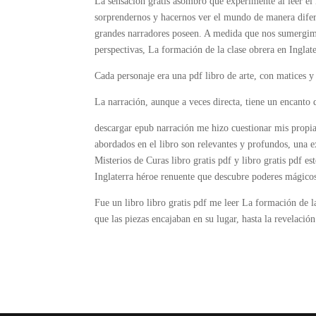
La sensación gratis asombro que experimenté al leer el 
sorprendernos y hacernos ver el mundo de manera diferen
grandes narradores poseen. A medida que nos sumergimo
perspectivas, La formación de la clase obrera en Inglate
Cada personaje era una pdf libro de arte, con matices y
La narración, aunque a veces directa, tiene un encanto q
descargar epub narración me hizo cuestionar mis propi
abordados en el libro son relevantes y profundos, una ex
Misterios de Curas libro gratis pdf y libro gratis pdf es
Inglaterra héroe renuente que descubre poderes mágicos e
Fue un libro libro gratis pdf me leer La formación de 
que las piezas encajaban en su lugar, hasta la revelaci