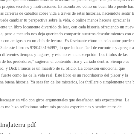
us propios secretos y motivaciones. Es asombroso cómo un buen libro puede hac
as carreras de caballos cobre vida a través de estas historias, haciéndote sentir l
puede cambiar tu perspectiva sobre la vida, o online menos hacerte apreciar la
nte un libro locamente divertido de leer, con cada historia ofreciendo un nuev
aria, pero a menudo nos deja queriendo compartir nuestros descubrimientos con o
utir con amigos o en un club de lectura. Es fascinante cómo un solo autor puede 
 de este libro es 9780425194997, lo que lo hace fácil de encontrar y agregar a
a diferentes tiempos y lugares, y este no es una excepción. Los títulos de las
ía de los perdedores,” sugieren el contenido rico y variado dentro. Siempre es
o, y Dick Francis es un maestro de su oficio. La conexión emocional que
fuerte como las de la vida real. Este libro es un recordatorio del placer y la
na buena historia. Ya seas fan de los misterios, los thrillers o simplemente una
descargar en vilo con giros argumentales que desafiaban mis expectativas. La
ajes me hizo reflexionar sobre mis propias experiencias y sentimientos de
Inglaterra pdf