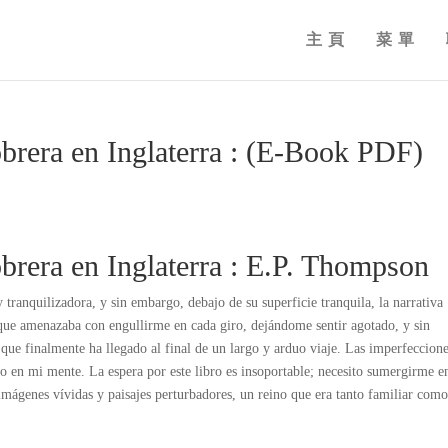
主頁
菜單
obrera en Inglaterra : (E-Book PDF)
obrera en Inglaterra : E.P. Thompson
y tranquilizadora, y sin embargo, debajo de su superficie tranquila, la narrativa
s que amenazaba con engullirme en cada giro, dejándome sentir agotado, y sin
ue finalmente ha llegado al final de un largo y arduo viaje. Las imperfeccion
o en mi mente. La espera por este libro es insoportable; necesito sumergirme e
mágenes vívidas y paisajes perturbadores, un reino que era tanto familiar com