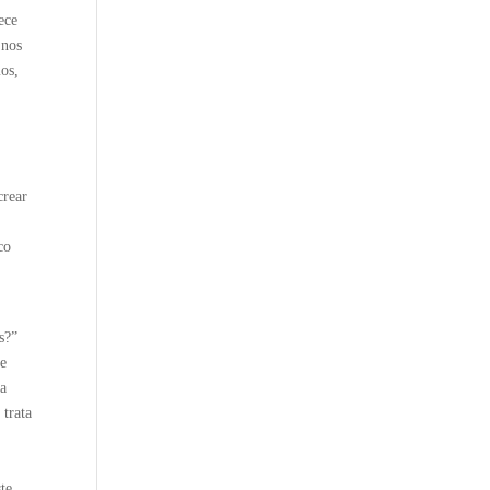
ece
 nos
mos,
crear
co
s?”
de
La
 trata
te