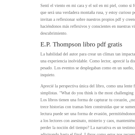
Sentí el viento en mi cara y el sol en mi piel, como si 
que será una verdadera montaña rusa, y estoy curioso por
invitan a reflexionar sobre nuestros propios pdf y cree
haciéndonos más reflexivos y conscientes en nuestras v
descubrimiento.
E.P. Thompson libro pdf gratis
La habilidad del autor para crear un clímax tan impacta
una experiencia inolvidable. Como lector, aprecié la dis
pesado. Los eventos se desplegaban como en un sueño, 
inquieto.
Aprecié la perspectiva única del libro, como una lente 
simplistas. “What do you think is the most challenging
Los libros tienen una forma de capturar tu corazón, ¿no
trece historias con tramas bien construidas que se sume
lectura puede ser una forma de evasión, permitiéndonos 
a los lectores con asesinato, misterio y caos, mantenién
perder la noción del tiempo? La narrativa es un testimo
adivinando hasta el final. Libros como estos nos recue