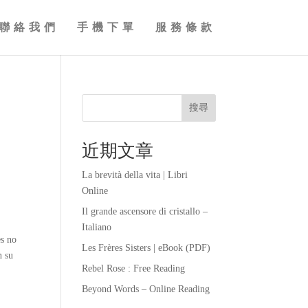
聯絡我們
手機下單
服務條款
搜尋
近期文章
La brevità della vita | Libri
Online
Il grande ascensore di cristallo –
Italiano
es no
Les Frères Sisters | eBook (PDF)
n su
Rebel Rose : Free Reading
o
Beyond Words – Online Reading