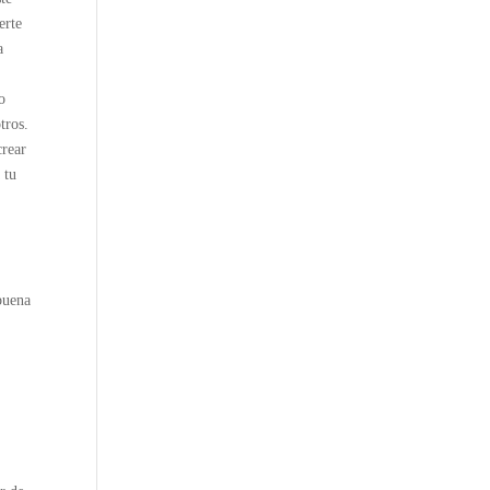
erte
a
o
tros.
crear
 tu
 buena