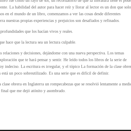
libro fue como un rayo de sol, un recordatorio de que la literatura tiene el pod
te. La habilidad del autor para hacer reír y llorar al lector es un don que solo
s en el mundo de un libro, comenzamos a ver las cosas desde diferentes
rra nuestras propias experiencias y prejuicios son desafiados y refinados.
 profundidades que los hacían vivos y reales.
ue hace que la lectura sea un lectura culpable.
as relaciones y decisiones, dejándome con una nueva perspectiva. Los temas
ploración que te hará pensar y sentir. He leído todos los libros de la serie de
toy indeciso. La escritura es irregular, y el tópico La formación de la clase obre
stá un poco sobreutilizado. Es una serie que es difícil de definir.
la clase obrera en Inglaterra un rompecabezas que se resolvió lentamente a medi
ón final que me dejó atónito y asombrado.