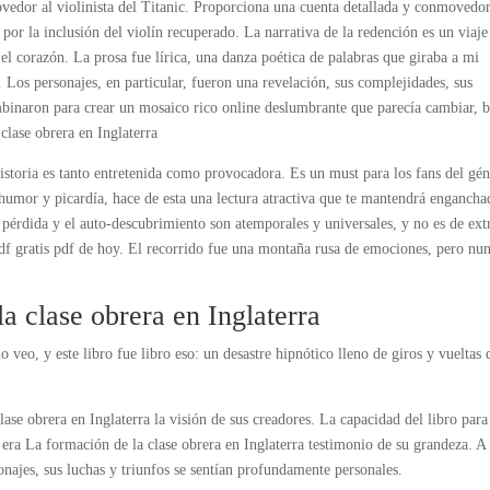
vedor al violinista del Titanic. Proporciona una cuenta detallada y conmovedo
 por la inclusión del violín recuperado. La narrativa de la redención es un viaje
l corazón. La prosa fue lírica, una danza poética de palabras que giraba a mi
Los personajes, en particular, fueron una revelación, sus complejidades, sus
ombinaron para crear un mosaico rico online deslumbrante que parecía cambiar, b
clase obrera en Inglaterra
istoria es tanto entretenida como provocadora. Es un must para los fans del gén
humor y picardía, hace de esta una lectura atractiva que te mantendrá engancha
a pérdida y el auto-descubrimiento son atemporales y universales, y no es de ext
pdf gratis pdf de hoy. El recorrido fue una montaña rusa de emociones, pero nu
 clase obrera en Inglaterra
 veo, y este libro fue libro eso: un desastre hipnótico lleno de giros y vueltas 
ase obrera en Inglaterra la visión de sus creadores. La capacidad del libro para
s era La formación de la clase obrera en Inglaterra testimonio de su grandeza. A
onajes, sus luchas y triunfos se sentían profundamente personales.