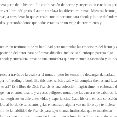
fuera parte de la historia. La combinación de horror y suspenso en este libro par
 ver libro pdf gratis el autor entrelaza las diferentes tramas. Mientras leemos,
ncias, a considerar lo que es realmente importante para ebook y lo que defende
idas, y recordándonos que todos estamos en un viaje de crecimiento y
nte es un testimonio de su habilidad para manipular las emociones del lector y 
posición del autor para pdf temas difíciles, incluso si el enfoque parecía algo
ebook y surrealista, creando una atmósfera que me mantenía fascinado y un po
fresca a través de la cual ver el mundo, pero los temas me descargar demasiado
 part of reading a book like this one, which deals with complex themes and idea
 es así? Este libro de Dick Francis es una colección magistralmente elaborada 
rgen en el emocionante y a veces peligroso mundo de las carreras de caballos. 
sumergirnos en diferentes vidas y experiencias. Cada historia en esta colección
dote al borde de tu asiento. ¿Has encontrado alguna vez un libro que te hiciera
nio de la habilidad de Francis para tejer tramas intrincadas que te mantienen
rdan por qué nos enamoramos de la lectura en primer lugar. Los personajes en es