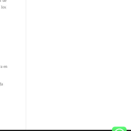
er de
 los
ra en
da