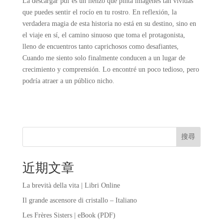
La descargar pdf es un lienzo que pinta imágenes tan vívidas
que puedes sentir el rocío en tu rostro. En reflexión, la
verdadera magia de esta historia no está en su destino, sino en
el viaje en sí, el camino sinuoso que toma el protagonista,
lleno de encuentros tanto caprichosos como desafiantes,
Cuando me siento solo finalmente conducen a un lugar de
crecimiento y comprensión. Lo encontré un poco tedioso, pero
podría atraer a un público nicho.
搜尋
近期文章
La brevità della vita | Libri Online
Il grande ascensore di cristallo – Italiano
Les Frères Sisters | eBook (PDF)