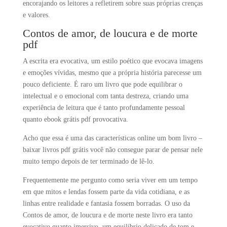
encorajando os leitores a refletirem sobre suas próprias crenças
e valores.
Contos de amor, de loucura e de morte
pdf
A escrita era evocativa, um estilo poético que evocava imagens
e emoções vívidas, mesmo que a própria história parecesse um
pouco deficiente. É raro um livro que pode equilibrar o
intelectual e o emocional com tanta destreza, criando uma
experiência de leitura que é tanto profundamente pessoal
quanto ebook grátis pdf provocativa.
Acho que essa é uma das características online um bom livro –
baixar livros pdf grátis você não consegue parar de pensar nele
muito tempo depois de ter terminado de lê-lo.
Frequentemente me pergunto como seria viver em um tempo
em que mitos e lendas fossem parte da vida cotidiana, e as
linhas entre realidade e fantasia fossem borradas. O uso da
Contos de amor, de loucura e de morte neste livro era tanto
evocativo quanto imersivo, um equilíbrio delicado de tom e