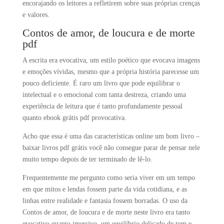
encorajando os leitores a refletirem sobre suas próprias crenças
e valores.
Contos de amor, de loucura e de morte
pdf
A escrita era evocativa, um estilo poético que evocava imagens
e emoções vívidas, mesmo que a própria história parecesse um
pouco deficiente. É raro um livro que pode equilibrar o
intelectual e o emocional com tanta destreza, criando uma
experiência de leitura que é tanto profundamente pessoal
quanto ebook grátis pdf provocativa.
Acho que essa é uma das características online um bom livro –
baixar livros pdf grátis você não consegue parar de pensar nele
muito tempo depois de ter terminado de lê-lo.
Frequentemente me pergunto como seria viver em um tempo
em que mitos e lendas fossem parte da vida cotidiana, e as
linhas entre realidade e fantasia fossem borradas. O uso da
Contos de amor, de loucura e de morte neste livro era tanto
evocativo quanto imersivo, um equilíbrio delicado de tom e