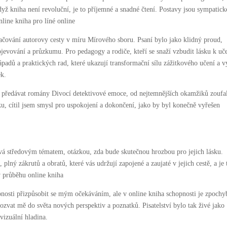
když kniha není revoluční, je to příjemné a snadné čtení. Postavy jsou sympatick
nline kniha pro líné online
ačování autorovy cesty v míru Mírového sboru. Psaní bylo jako klidný proud,
 objevování a průzkumu. Pro pedagogy a rodiče, kteří se snaží vzbudit lásku k uč
padů a praktických rad, které ukazují transformační sílu zážitkového učení a v
ek.
i předávat romány Divocí detektivové emoce, od nejtemnějších okamžiků zoufal
u, cítil jsem smysl pro uspokojení a dokončení, jako by byl konečně vyřešen
stává středovým tématem, otázkou, zda bude skutečnou hrozbou pro jejich lásku.
lný zákrutů a obratů, které vás udržují zapojené a zaujaté v jejich cestě, a je 
v průběhu online kniha
hopnosti přizpůsobit se mým očekáváním, ale v online kniha schopnosti je zpochy
 pozvat mě do světa nových perspektiv a poznatků. Pisatelství bylo tak živé jako
vizuální hladina.