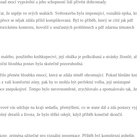
t nad mocí vyprávění a jeho schopností lidí přivést dohromady.
fat, že uspěje ve svých snahách. Světostavba byla imponující, rozsáhlá epika, kt
ece se nějak zdála příliš komplikovaná. Byl to příběh, který se cítil jak pdf
istorickému kontextu, hovořil o současných problémech a pdf zdarma tématech
 malého, použitého knihkupectví, její obálka je poškrábaná a stránky žloutlé, ale
oční hloubka postav byla skutečně pozoruhodná.
ařilo přenést hloubku emocí, která se zdála téměř ohromující. Pokud hledáte kn
 z vaší komfortní zóny, pak by to mohla být perfektní volba, její neústupné
oce znepokojivé. Tempo bylo nerovnoměrné, zrychlovalo a zpomalovalo tak, ž
ové vás udržuje na kraji sedadla, přemýšlení, co se stane dál a zda postavy vy
 plný detailů a života, že bylo těžké odejít, když příběh konečně skončil.
koje, zejména užitečné pro vizuální prezentace. Příběh byl komplexní gobelín,