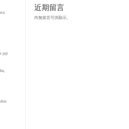
近期留言
erá
尚無留言可供顯示。
 její
ihu,
e
jdou