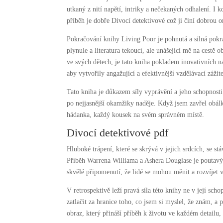
utkaný z nití napětí, intriky a nečekaných odhalení. I 
příběh je dobře Divocí detektivové což ji činí dobrou o
Pokračování knihy Living Poor je pohnutá a silná pokr
plynule a literatura tekoucí, ale unášející mě na cestě
ve svých dětech, je tato kniha pokladem inovativních ná
aby vytvořily angažující a efektivnější vzdělávací zážit
Tato kniha je důkazem síly vyprávění a jeho schopnost
po nejjasnější okamžiky naděje. Když jsem zavřel obálk
hádanka, každý kousek na svém správném místě.
Divocí detektivové pdf
Hluboké trápení, které se skrývá v jejich srdcích, se 
Příběh Warrena Williama a Ashera Douglase je poutavý, p
skvělé připomenutí, že lidé se mohou měnit a rozvíjet 
V retrospektivě leží pravá síla této knihy ne v její sc
zatlačit za hranice toho, co jsem si myslel, že znám, a
obraz, který přináší příběh k životu ve každém detailu, 