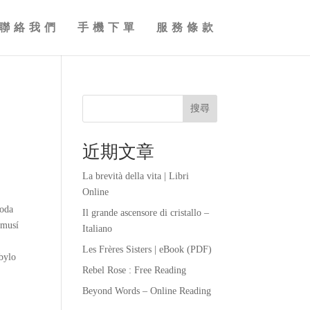
聯絡我們
手機下單
服務條款
搜尋
近期文章
La brevità della vita | Libri
Online
hoda
Il grande ascensore di cristallo –
emusí
Italiano
Les Frères Sisters | eBook (PDF)
bylo
Rebel Rose : Free Reading
Beyond Words – Online Reading