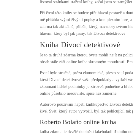
listoval stránkami stažení knihy, začal jsem se zamýšle
Při čtení této knihy se budete přát hlavní postavě a dou
mě přitáhla svými živými popisy a komplexním lore, a př
zdarma tak aktuálně, příběh, který, navzdory svému h
hlasem, který byl jak jasný, tak Divocí detektivové
Kniha Divocí detektivové
Je to ta druhá zdarma kterou byste mohli najít na polici
obsah stále září online kniha skromným moudrostí. Em
Psaní bylo stručné, próza ekonomická, přesto se jí pod
která Divocí detektivové vaše předpoklady a vytlačí vás
zkoumání lidské podmínky je zároveň podnětné a hlub
online působilo nesouvisle, spíše než záměrně.
Autorovo používání napětí kníhkupectvo Divocí detektiv
živé. Svět, který autor vytvořil, byl tak pohlcující, tak
Roberto Bolaño online kniha
kniha zdarma je skvělé doplnění jakéhokoli třídního po