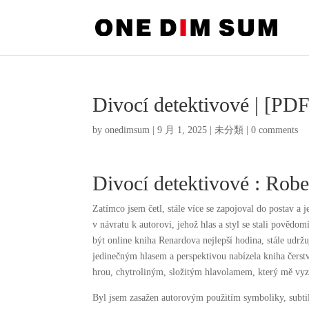
Divocí detektivové | [PD
by
onedimsum
|
9 月 1, 2025
|
未分類
|
0 comments
Divocí detektivové : Rob
Zatímco jsem četl, stále více se zapojoval do postav a 
v návratu k autorovi, jehož hlas a styl se stali povědo
být online kniha Renardova nejlepší hodina, stále udržu
jedinečným hlasem a perspektivou nabízela kniha čerst
hrou, chytroliným, složitým hlavolamem, který mě vyzýv
Byl jsem zasažen autorovým použitím symboliky, subtil