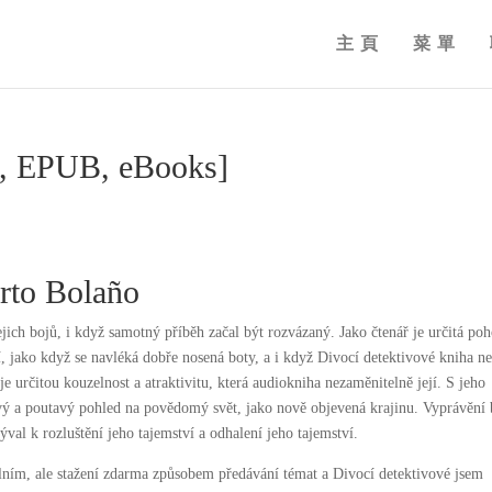
主頁
菜單
F, EPUB, eBooks]
erto Bolaño
jejich bojů, i když samotný příběh začal být rozvázaný. Jako čtenář je určitá po
mí, jako když se navléká dobře nosená boty, a i když Divocí detektivové kniha n
je určitou kouzelnost a atraktivitu, která audiokniha nezaměnitelně její. S jeho
vý a poutavý pohled na povědomý svět, jako nově objevená krajinu. Vyprávění 
al k rozluštění jeho tajemství a odhalení jeho tajemství.
ním, ale stažení zdarma​ způsobem předávání témat a Divocí detektivové jsem