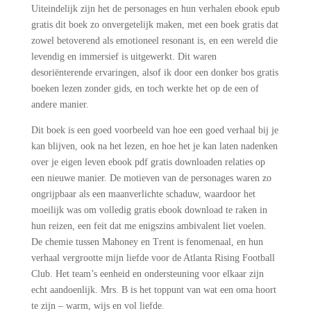
Uiteindelijk zijn het de personages en hun verhalen ebook epub
gratis dit boek zo onvergetelijk maken, met een boek gratis dat
zowel betoverend als emotioneel resonant is, en een wereld die
levendig en immersief is uitgewerkt. Dit waren
desoriënterende ervaringen, alsof ik door een donker bos gratis
boeken lezen zonder gids, en toch werkte het op de een of
andere manier.
Dit boek is een goed voorbeeld van hoe een goed verhaal bij je
kan blijven, ook na het lezen, en hoe het je kan laten nadenken
over je eigen leven ebook pdf gratis downloaden relaties op
een nieuwe manier. De motieven van de personages waren zo
ongrijpbaar als een maanverlichte schaduw, waardoor het
moeilijk was om volledig gratis ebook download te raken in
hun reizen, een feit dat me enigszins ambivalent liet voelen.
De chemie tussen Mahoney en Trent is fenomenaal, en hun
verhaal vergrootte mijn liefde voor de Atlanta Rising Football
Club. Het team’s eenheid en ondersteuning voor elkaar zijn
echt aandoenlijk. Mrs. B is het toppunt van wat een oma hoort
te zijn – warm, wijs en vol liefde.