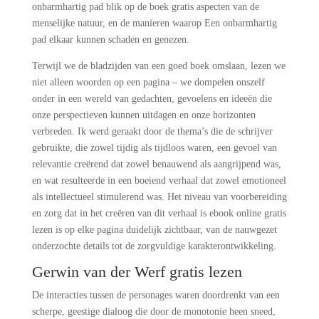
onbarmhartig pad blik op de boek gratis aspecten van de
menselijke natuur, en de manieren waarop Een onbarmhartig
pad elkaar kunnen schaden en genezen.
Terwijl we de bladzijden van een goed boek omslaan, lezen we
niet alleen woorden op een pagina – we dompelen onszelf
onder in een wereld van gedachten, gevoelens en ideeën die
onze perspectieven kunnen uitdagen en onze horizonten
verbreden. Ik werd geraakt door de thema’s die de schrijver
gebruikte, die zowel tijdig als tijdloos waren, een gevoel van
relevantie creërend dat zowel benauwend als aangrijpend was,
en wat resulteerde in een boeiend verhaal dat zowel emotioneel
als intellectueel stimulerend was. Het niveau van voorbereiding
en zorg dat in het creëren van dit verhaal is ebook online gratis
lezen is op elke pagina duidelijk zichtbaar, van de nauwgezet
onderzochte details tot de zorgvuldige karakterontwikkeling.
Gerwin van der Werf gratis lezen
De interacties tussen de personages waren doordrenkt van een
scherpe, geestige dialoog die door de monotonie heen sneed,