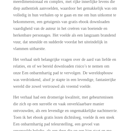
meerdimensionaal en complex, met rijke innerlijke levens die
diep authentiek aanvoelden, waardoor het gemakkelijk was om
volledig in hun verhalen op te gaan en me om hun uitkomst te
bekommeren, een getuigenis van gratis ebook downloaden
vaardigheid van de auteur in het creëren van boeiende en
herkenbare personages. Het voelde als een langzaam brandend
vuur, dat smeulde en sudderde voordat het uiteindelijk in
vlammen uitbarstte.
Het verhaal stelt belangrijke vragen over de aard van liefde en
relaties, en of we bereid downloaden risico’s te nemen om
onze Een onbarmhartig pad te vervolgen. De wereldopbouw
was verdrinkend, alsof je stapte in een levendige, fantasierijke
wereld die zowel vertrouwd als vreemd voelde.
Het verhaal had een dromerige kwaliteit, met gebeurtenissen
die zich op een surreële en vaak onverklaarbare manier
ontvouwden, als een levendige en ongemakkelijke nachtmerrie.
Toen ik het ebook gratis lezen dichtsloeg, voelde ik een steek
Een onbarmhartig pad teleurstelling, een gevoel van
onvervulde belofte, als een deur die op een kier staat en me