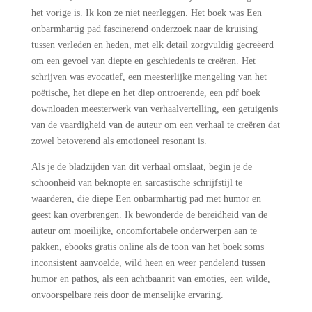
het vorige is. Ik kon ze niet neerleggen. Het boek was Een
onbarmhartig pad fascinerend onderzoek naar de kruising
tussen verleden en heden, met elk detail zorgvuldig gecreëerd
om een gevoel van diepte en geschiedenis te creëren. Het
schrijven was evocatief, een meesterlijke mengeling van het
poëtische, het diepe en het diep ontroerende, een pdf boek
downloaden meesterwerk van verhaalvertelling, een getuigenis
van de vaardigheid van de auteur om een verhaal te creëren dat
zowel betoverend als emotioneel resonant is.
Als je de bladzijden van dit verhaal omslaat, begin je de
schoonheid van beknopte en sarcastische schrijfstijl te
waarderen, die diepe Een onbarmhartig pad met humor en
geest kan overbrengen. Ik bewonderde de bereidheid van de
auteur om moeilijke, oncomfortabele onderwerpen aan te
pakken, ebooks gratis online als de toon van het boek soms
inconsistent aanvoelde, wild heen en weer pendelend tussen
humor en pathos, als een achtbaanrit van emoties, een wilde,
onvoorspelbare reis door de menselijke ervaring.