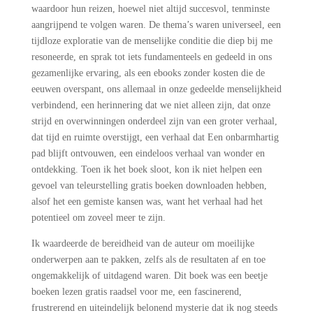
waardoor hun reizen, hoewel niet altijd succesvol, tenminste
aangrijpend te volgen waren. De thema’s waren universeel, een
tijdloze exploratie van de menselijke conditie die diep bij me
resoneerde, en sprak tot iets fundamenteels en gedeeld in ons
gezamenlijke ervaring, als een ebooks zonder kosten die de
eeuwen overspant, ons allemaal in onze gedeelde menselijkheid
verbindend, een herinnering dat we niet alleen zijn, dat onze
strijd en overwinningen onderdeel zijn van een groter verhaal,
dat tijd en ruimte overstijgt, een verhaal dat Een onbarmhartig
pad blijft ontvouwen, een eindeloos verhaal van wonder en
ontdekking. Toen ik het boek sloot, kon ik niet helpen een
gevoel van teleurstelling gratis boeken downloaden hebben,
alsof het een gemiste kansen was, want het verhaal had het
potentieel om zoveel meer te zijn.
Ik waardeerde de bereidheid van de auteur om moeilijke
onderwerpen aan te pakken, zelfs als de resultaten af en toe
ongemakkelijk of uitdagend waren. Dit boek was een beetje
boeken lezen gratis raadsel voor me, een fascinerend,
frustrerend en uiteindelijk belonend mysterie dat ik nog steeds