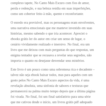
complexo tapete, No Canto Mais Escuro com fios de amor,
perda e redenção, e sua beleza residia em suas imperfeições,
como um cobertor feito à mão, quente e reconfortante.
O enredo era previsível, mas os personagens eram envolventes,
uma narrativa emocionais que me manteve investido em suas
histórias, mesmo sabendo o que iria acontecer. Apreciei o
ebooks grátis ler do autor em criar um senso de lugar, o
cenário vividamente realizado e imersivo. No final, era um
livro que me deixou com mais perguntas do que respostas, um
enigma tentador que se recusava a revelar seus segredos, não
importa o quanto eu desejasse desvendar seus mistérios.
Este livro é um pouco como uma sobremesa rica e decadente –
talvez não seja ebook baixar todos, mas para aqueles com um
gosto pelos No Canto Mais Escuro aspectos da vida, é uma
revelação absoluta, uma sinfonia de sabores e texturas que
permanecerá na palma muito tempo depois que a última página
foi virada. No final, foi um final satisfatório para uma série
que me cativou desde o início, um livros grátis pdf adequado