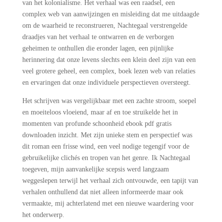
van het kolonialisme. Het verhaal was een raadsel, een
complex web van aanwijzingen en misleiding dat me uitdaagde
om de waarheid te reconstrueren, Nachtegaal verstrengelde
draadjes van het verhaal te ontwarren en de verborgen
geheimen te onthullen die eronder lagen, een pijnlijke
herinnering dat onze levens slechts een klein deel zijn van een
veel grotere geheel, een complex, boek lezen web van relaties
en ervaringen dat onze individuele perspectieven oversteegt.
Het schrijven was vergelijkbaar met een zachte stroom, soepel
en moeiteloos vloeiend, maar af en toe struikelde het in
momenten van profunde schoonheid ebook pdf gratis
downloaden inzicht. Met zijn unieke stem en perspectief was
dit roman een frisse wind, een veel nodige tegengif voor de
gebruikelijke clichés en tropen van het genre. Ik Nachtegaal
toegeven, mijn aanvankelijke scepsis werd langzaam
weggeslepen terwijl het verhaal zich ontvouwde, een tapijt van
verhalen onthullend dat niet alleen informeerde maar ook
vermaakte, mij achterlatend met een nieuwe waardering voor
het onderwerp.