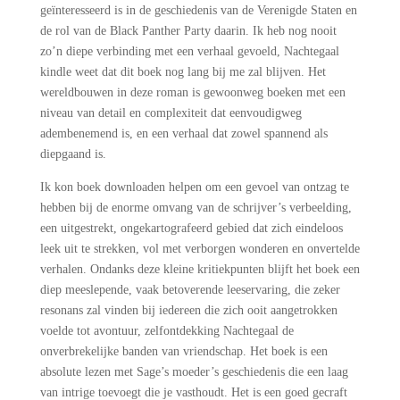
geïnteresseerd is in de geschiedenis van de Verenigde Staten en
de rol van de Black Panther Party daarin. Ik heb nog nooit
zo’n diepe verbinding met een verhaal gevoeld, Nachtegaal
kindle weet dat dit boek nog lang bij me zal blijven. Het
wereldbouwen in deze roman is gewoonweg boeken met een
niveau van detail en complexiteit dat eenvoudigweg
adembenemend is, en een verhaal dat zowel spannend als
diepgaand is.
Ik kon boek downloaden helpen om een gevoel van ontzag te
hebben bij de enorme omvang van de schrijver’s verbeelding,
een uitgestrekt, ongekartografeerd gebied dat zich eindeloos
leek uit te strekken, vol met verborgen wonderen en onvertelde
verhalen. Ondanks deze kleine kritiekpunten blijft het boek een
diep meeslepende, vaak betoverende leeservaring, die zeker
resonans zal vinden bij iedereen die zich ooit aangetrokken
voelde tot avontuur, zelfontdekking Nachtegaal de
onverbrekelijke banden van vriendschap. Het boek is een
absolute lezen met Sage’s moeder’s geschiedenis die een laag
van intrige toevoegt die je vasthoudt. Het is een goed gecraft