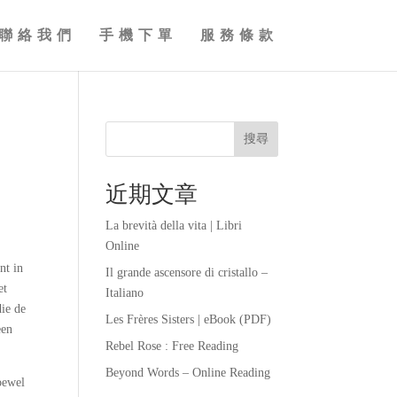
聯絡我們
手機下單
服務條款
搜尋
近期文章
La brevità della vita | Libri
Online
nt in
Il grande ascensore di cristallo –
et
Italiano
die de
Les Frères Sisters | eBook (PDF)
een
Rebel Rose : Free Reading
Beyond Words – Online Reading
oewel