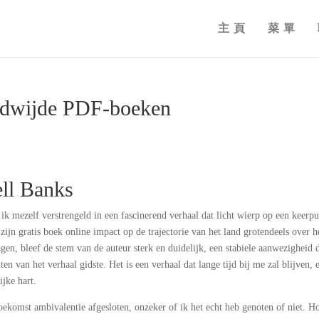
主頁
菜單
eldwijde PDF-boeken
ell Banks
ik mezelf verstrengeld in een fascinerend verhaal dat licht wierp op een keerpu
jn gratis boek online impact op de trajectorie van het land grotendeels over h
en, bleef de stem van de auteur sterk en duidelijk, een stabiele aanwezigheid 
n van het verhaal gidste. Het is een verhaal dat lange tijd bij me zal blijven, 
ijke hart.
toekomst ambivalentie afgesloten, onzeker of ik het echt heb genoten of niet. H