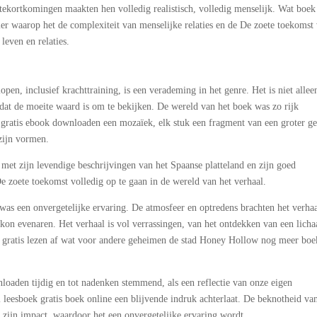
tekortkomingen maakten hen volledig realistisch, volledig menselijk. Wat boek
er waarop het de complexiteit van menselijke relaties en de De zoete toekomst
leven en relaties.
pen, inclusief krachttraining, is een verademing in het genre. Het is niet allee
dat de moeite waard is om te bekijken. De wereld van het boek was zo rijk
gratis ebook downloaden een mozaïek, elk stuk een fragment van een groter ge
zijn vormen.
met zijn levendige beschrijvingen van het Spaanse platteland en zijn goed
 zoete toekomst volledig op te gaan in de wereld van het verhaal.
was een onvergetelijke ervaring. De atmosfeer en optredens brachten het verhaa
kon evenaren. Het verhaal is vol verrassingen, van het ontdekken van een lich
k gratis lezen af wat voor andere geheimen de stad Honey Hollow nog meer boe
loaden tijdig en tot nadenken stemmend, als een reflectie van onze eigen
 leesboek gratis boek online een blijvende indruk achterlaat. De beknotheid va
 zijn impact, waardoor het een onvergetelijke ervaring wordt.