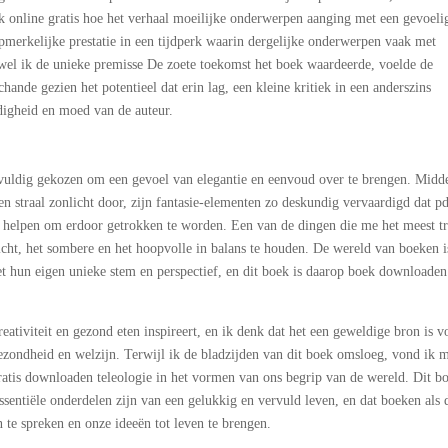
ok online gratis hoe het verhaal moeilijke onderwerpen aanging met een gevoeli
pmerkelijke prestatie in een tijdperk waarin dergelijke onderwerpen vaak met
el ik de unieke premisse De zoete toekomst het boek waardeerde, voelde de
hande gezien het potentieel dat erin lag, een kleine kritiek in een anderszins
digheid en moed van de auteur.
rgvuldig gekozen om een gevoel van elegantie en eenvoud over te brengen. Midd
een straal zonlicht door, zijn fantasie-elementen zo deskundig vervaardigd dat p
on helpen om erdoor getrokken te worden. Een van de dingen die me het meest t
cht, het sombere en het hoopvolle in balans te houden. De wereld van boeken i
 hun eigen unieke stem en perspectief, en dit boek is daarop boek downloaden
eativiteit en gezond eten inspireert, en ik denk dat het een geweldige bron is v
gezondheid en welzijn. Terwijl ik de bladzijden van dit boek omsloeg, vond ik 
ratis downloaden teleologie in het vormen van ons begrip van de wereld. Dit bo
essentiële onderdelen zijn van een gelukkig en vervuld leven, en dat boeken als 
te spreken en onze ideeën tot leven te brengen.