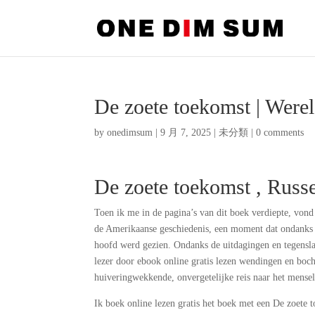
De zoete toekomst | Wer
by
onedimsum
|
9 月 7, 2025
|
未分類
|
0 comments
De zoete toekomst , Russ
Toen ik me in de pagina’s van dit boek verdiepte, vond 
de Amerikaanse geschiedenis, een moment dat ondanks zi
hoofd werd gezien. Ondanks de uitdagingen en tegenslag
lezer door ebook online gratis lezen wendingen en bochte
huiveringwekkende, onvergetelijke reis naar het mensel
Ik boek online lezen gratis het boek met een De zoete 