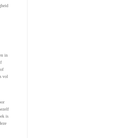
gheid
en in
df
rof
s vol
oor
mezelf
ek is
deze