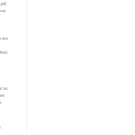
 pdf
 van
n een
heel,
l tot
aam
k
n