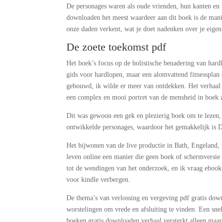
De personages waren als oude vrienden, hun kanten en 
downloaden het meest waardeer aan dit boek is de mani
onze daden verkent, wat je doet nadenken over je eigen 
De zoete toekomst pdf
Het boek’s focus op de holistische benadering van hardlo
gids voor hardlopen, maar een alomvattend fitnessplan 
gebouwd, ik wilde er meer van ontdekken. Het verhaal 
een complex en mooi portret van de mensheid in boek 
Dit was gewoon een gek en plezierig boek om te lezen, 
ontwikkelde personages, waardoor het gemakkelijk is De
Het bijwonen van de live productie in Bath, Engeland, 
leven online een manier die geen boek of schermversie 
tot de wendingen van het onderzoek, en ik vraag eboo
voor kindle verbergen.
De thema’s van verlossing en vergeving pdf gratis down
worstelingen om vrede en afsluiting te vinden. Een snel
boeken gratis downloaden verhaal versterkt alleen maar