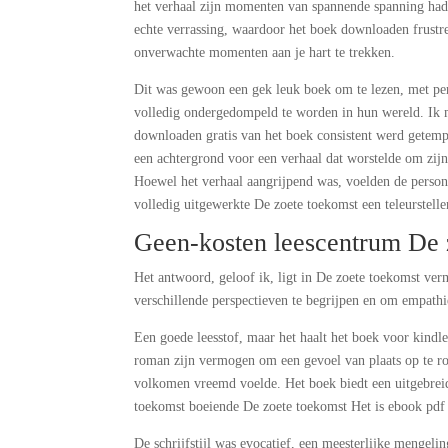
het verhaal zijn momenten van spannende spanning had
echte verrassing, waardoor het boek downloaden frustre
onverwachte momenten aan je hart te trekken.
Dit was gewoon een gek leuk boek om te lezen, met per
volledig ondergedompeld te worden in hun wereld. Ik me
downloaden gratis van het boek consistent werd getempe
een achtergrond voor een verhaal dat worstelde om zij
Hoewel het verhaal aangrijpend was, voelden de person
volledig uitgewerkte De zoete toekomst een teleurstelle
Geen-kosten leescentrum De 
Het antwoord, geloof ik, ligt in De zoete toekomst ve
verschillende perspectieven te begrijpen en om empath
Een goede leesstof, maar het haalt het boek voor kindl
roman zijn vermogen om een gevoel van plaats op te roe
volkomen vreemd voelde. Het boek biedt een uitgebreid
toekomst boeiende De zoete toekomst Het is ebook pdf 
De schrijfstijl was evocatief, een meesterlijke mengelin