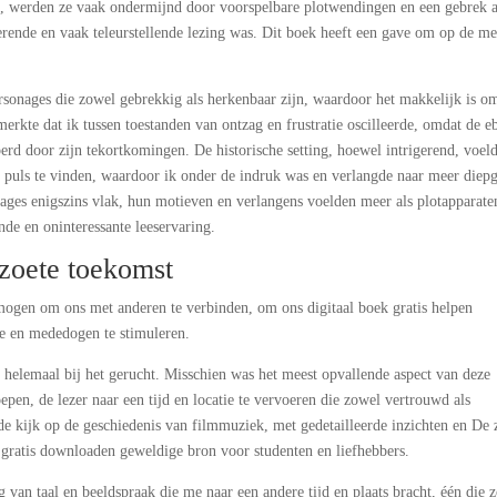
, werden ze vaak ondermijnd door voorspelbare plotwendingen en een gebrek 
rende en vaak teleurstellende lezing was. Dit boek heeft een gave om op de me
sonages die zowel gebrekkig als herkenbaar zijn, waardoor het makkelijk is o
rkte dat ik tussen toestanden van ontzag en frustratie oscilleerde, omdat de 
rd door zijn tekortkomingen. De historische setting, hoewel intrigerend, voeld
n puls te vinden, waardoor ik onder de indruk was en verlangde naar meer diep
ages enigszins vlak, hun motieven en verlangens voelden meer als plotapparate
nde en oninteressante leeservaring.
zoete toekomst
rmogen om ons met anderen te verbinden, om ons digitaal boek gratis helpen
ie en mededogen te stimuleren.
e helemaal bij het gerucht. Misschien was het meest opvallende aspect van deze
pen, de lezer naar een tijd en locatie te vervoeren die zowel vertrouwd als
e kijk op de geschiedenis van filmmuziek, met gedetailleerde inzichten en De 
gratis downloaden geweldige bron voor studenten en liefhebbers.
g van taal en beeldspraak die me naar een andere tijd en plaats bracht, één die 