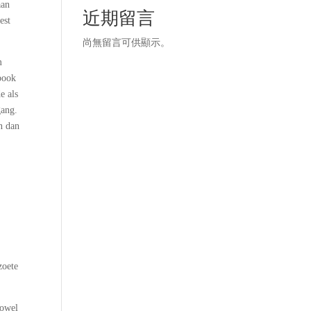
aan
近期留言
est
尚無留言可供顯示。
m
ebook
e als
gang.
n dan
zoete
zowel