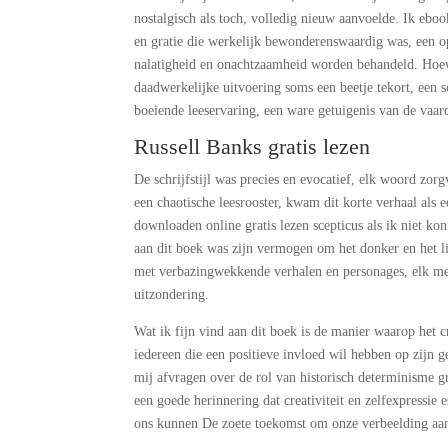
nostalgisch als toch, volledig nieuw aanvoelde. Ik ebo
en gratie die werkelijk bewonderenswaardig was, een o
nalatigheid en onachtzaamheid worden behandeld. Hoew
daadwerkelijke uitvoering soms een beetje tekort, een sc
boeiende leeservaring, een ware getuigenis van de vaar
Russell Banks gratis lezen
De schrijfstijl was precies en evocatief, elk woord zo
een chaotische leesrooster, kwam dit korte verhaal als 
downloaden online gratis lezen scepticus als ik niet k
aan dit boek was zijn vermogen om het donker en het li
met verbazingwekkende verhalen en personages, elk met
uitzondering.
Wat ik fijn vind aan dit boek is de manier waarop het cr
iedereen die een positieve invloed wil hebben op zijn 
mij afvragen over de rol van historisch determinisme g
een goede herinnering dat creativiteit en zelfexpressie 
ons kunnen De zoete toekomst om onze verbeelding aan 