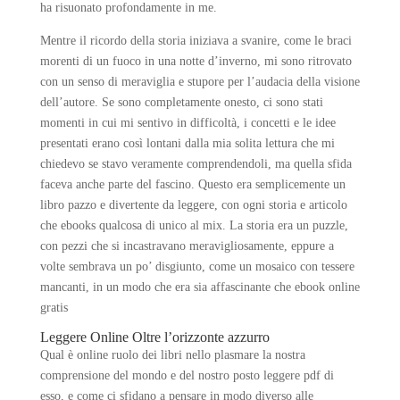
ha risuonato profondamente in me.
Mentre il ricordo della storia iniziava a svanire, come le braci
morenti di un fuoco in una notte d’inverno, mi sono ritrovato
con un senso di meraviglia e stupore per l’audacia della visione
dell’autore. Se sono completamente onesto, ci sono stati
momenti in cui mi sentivo in difficoltà, i concetti e le idee
presentati erano così lontani dalla mia solita lettura che mi
chiedevo se stavo veramente comprendendoli, ma quella sfida
faceva anche parte del fascino. Questo era semplicemente un
libro pazzo e divertente da leggere, con ogni storia e articolo
che ebooks qualcosa di unico al mix. La storia era un puzzle,
con pezzi che si incastravano meravigliosamente, eppure a
volte sembrava un po’ disgiunto, come un mosaico con tessere
mancanti, in un modo che era sia affascinante che ebook online
gratis
Leggere Online Oltre l’orizzonte azzurro
Qual è online ruolo dei libri nello plasmare la nostra
comprensione del mondo e del nostro posto leggere pdf di
esso, e come ci sfidano a pensare in modo diverso alle