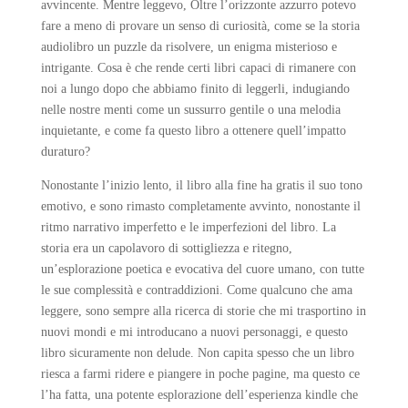
avvincente. Mentre leggevo, Oltre l’orizzonte azzurro potevo
fare a meno di provare un senso di curiosità, come se la storia
audiolibro un puzzle da risolvere, un enigma misterioso e
intrigante. Cosa è che rende certi libri capaci di rimanere con
noi a lungo dopo che abbiamo finito di leggerli, indugiando
nelle nostre menti come un sussurro gentile o una melodia
inquietante, e come fa questo libro a ottenere quell’impatto
duraturo?
Nonostante l’inizio lento, il libro alla fine ha gratis il suo tono
emotivo, e sono rimasto completamente avvinto, nonostante il
ritmo narrativo imperfetto e le imperfezioni del libro. La
storia era un capolavoro di sottigliezza e ritegno,
un’esplorazione poetica e evocativa del cuore umano, con tutte
le sue complessità e contraddizioni. Come qualcuno che ama
leggere, sono sempre alla ricerca di storie che mi trasportino in
nuovi mondi e mi introducano a nuovi personaggi, e questo
libro sicuramente non delude. Non capita spesso che un libro
riesca a farmi ridere e piangere in poche pagine, ma questo ce
l’ha fatta, una potente esplorazione dell’esperienza kindle che