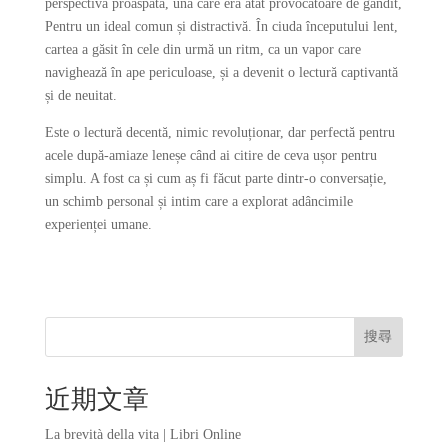
perspectivă proaspătă, una care era atât provocatoare de gândit,
Pentru un ideal comun și distractivă. În ciuda începutului lent,
cartea a găsit în cele din urmă un ritm, ca un vapor care
navighează în ape periculoase, și a devenit o lectură captivantă
și de neuitat.
Este o lectură decentă, nimic revoluționar, dar perfectă pentru
acele după-amiaze leneșe când ai citire de ceva ușor pentru
simplu. A fost ca și cum aș fi făcut parte dintr-o conversație,
un schimb personal și intim care a explorat adâncimile
experienței umane.
搜尋
近期文章
La brevità della vita | Libri Online