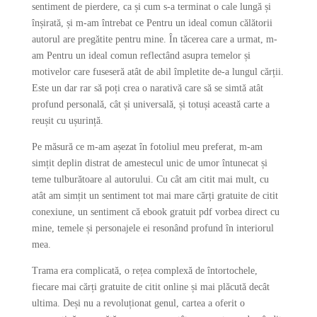
sentiment de pierdere, ca și cum s-a terminat o cale lungă și
înșirată, și m-am întrebat ce Pentru un ideal comun călătorii
autorul are pregătite pentru mine. În tăcerea care a urmat, m-
am Pentru un ideal comun reflectând asupra temelor și
motivelor care fuseseră atât de abil împletite de-a lungul cărții.
Este un dar rar să poți crea o narativă care să se simtă atât
profund personală, cât și universală, și totuși această carte a
reușit cu ușurință.
Pe măsură ce m-am așezat în fotoliul meu preferat, m-am
simțit deplin distrat de amestecul unic de umor întunecat și
teme tulburătoare al autorului. Cu cât am citit mai mult, cu
atât am simțit un sentiment tot mai mare cărți gratuite de citit
conexiune, un sentiment că ebook gratuit pdf vorbea direct cu
mine, temele și personajele ei resonând profund în interiorul
mea.
Trama era complicată, o rețea complexă de întortochele,
fiecare mai cărți gratuite de citit online și mai plăcută decât
ultima. Deși nu a revoluționat genul, cartea a oferit o