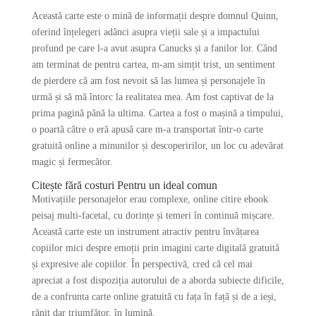
Această carte este o mină de informații despre domnul Quinn,
oferind înțelegeri adânci asupra vieții sale și a impactului
profund pe care l-a avut asupra Canucks și a fanilor lor. Când
am terminat de pentru cartea, m-am simțit trist, un sentiment
de pierdere că am fost nevoit să las lumea și personajele în
urmă și să mă întorc la realitatea mea. Am fost captivat de la
prima pagină până la ultima. Cartea a fost o mașină a timpului,
o poartă către o eră apusă care m-a transportat într-o carte
gratuită online a minunilor și descoperirilor, un loc cu adevărat
magic și fermecător.
Citește fără costuri Pentru un ideal comun
Motivațiile personajelor erau complexe, online citire ebook
peisaj multi-facetal, cu dorințe și temeri în continuă mișcare.
Această carte este un instrument atractiv pentru învățarea
copiilor mici despre emoții prin imagini carte digitală gratuită
și expresive ale copiilor. În perspectivă, cred că cel mai
apreciat a fost dispoziția autorului de a aborda subiecte dificile,
de a confrunta carte online gratuită cu fața în față și de a ieși,
rănit dar triumfător, în lumină.