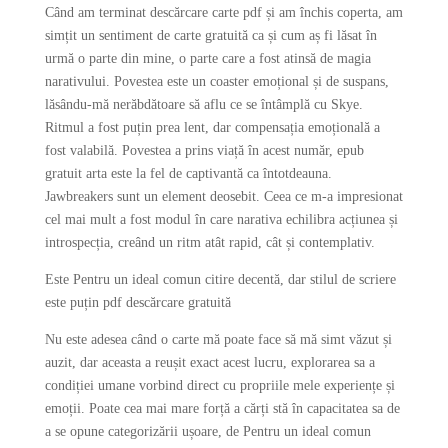
Când am terminat descărcare carte pdf și am închis coperta, am
simțit un sentiment de carte gratuită ca și cum aș fi lăsat în
urmă o parte din mine, o parte care a fost atinsă de magia
narativului. Povestea este un coaster emoțional și de suspans,
lăsându-mă nerăbdătoare să aflu ce se întâmplă cu Skye.
Ritmul a fost puțin prea lent, dar compensația emoțională a
fost valabilă. Povestea a prins viață în acest număr, epub
gratuit arta este la fel de captivantă ca întotdeauna.
Jawbreakers sunt un element deosebit. Ceea ce m-a impresionat
cel mai mult a fost modul în care narativa echilibra acțiunea și
introspecția, creând un ritm atât rapid, cât și contemplativ.
Este Pentru un ideal comun citire decentă, dar stilul de scriere
este puțin pdf descărcare gratuită
Nu este adesea când o carte mă poate face să mă simt văzut și
auzit, dar aceasta a reușit exact acest lucru, explorarea sa a
condiției umane vorbind direct cu propriile mele experiențe și
emoții. Poate cea mai mare forță a cărți stă în capacitatea sa de
a se opune categorizării ușoare, de Pentru un ideal comun