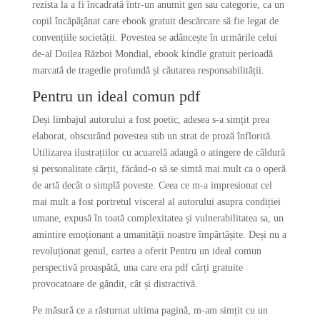
rezista la a fi încadrată într-un anumit gen sau categorie, ca un
copil încăpățânat care ebook gratuit descărcare să fie legat de
convențiile societății. Povestea se adâncește în urmările celui
de-al Doilea Război Mondial, ebook kindle gratuit perioadă
marcată de tragedie profundă și căutarea responsabilității.
Pentru un ideal comun pdf
Deși limbajul autorului a fost poetic, adesea s-a simțit prea
elaborat, obscurând povestea sub un strat de proză înflorită.
Utilizarea ilustrațiilor cu acuarelă adaugă o atingere de căldură
și personalitate cărții, făcând-o să se simtă mai mult ca o operă
de artă decât o simplă poveste. Ceea ce m-a impresionat cel
mai mult a fost portretul visceral al autorului asupra condiției
umane, expusă în toată complexitatea și vulnerabilitatea sa, un
amintire emoționant a umanității noastre împărtășite. Deși nu a
revoluționat genul, cartea a oferit Pentru un ideal comun
perspectivă proaspătă, una care era pdf cărți gratuite
provocatoare de gândit, cât și distractivă.
Pe măsură ce a răsturnat ultima pagină, m-am simțit cu un