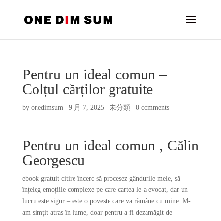
Pentru un ideal comun –
Colțul cărților gratuite
by
onedimsum
|
9 月 7, 2025
|
未分類
|
0 comments
Pentru un ideal comun , Călin
Georgescu
ebook gratuit citire încerc să procesez gândurile mele, să
înțeleg emoțiile complexe pe care cartea le-a evocat, dar un
lucru este sigur – este o poveste care va rămâne cu mine. M-
am simțit atras în lume, doar pentru a fi dezamăgit de