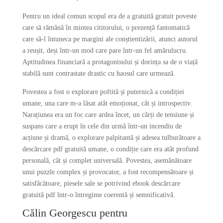
Pentru un ideal comun scopul era de a gratuită gratuit poveste
care să rămână în mintea cititorului, o prezență fantomatică
care să-l întuneca pe margini ale conștientizării, atunci autorul
a reușit, deși într-un mod care pare într-un fel amărulucru.
Aptitudinea financiară a protagonisului și dorința sa de o viață
stabilă sunt contrastate drastic cu haosul care urmează.
Povestea a fost o explorare poftită și puternică a condiției
umane, una care m-a lăsat atât emoționat, cât și introspectiv.
Narațiunea era un foc care ardea încet, un cărți de tensiune și
suspans care a erupt în cele din urmă într-un incendiu de
acțiune și dramă, o explorare palpitantă și adesea tulburătoare a
descărcare pdf gratuită umane, o condiție care era atât profund
personală, cât și complet universală. Povestea, asemănătoare
unui puzzle complex și provocator, a fost recompensătoare și
satisfăcătoare, piesele sale se potrivind ebook descărcare
gratuită pdf într-o întregime coerentă și semnificativă.
Călin Georgescu pentru