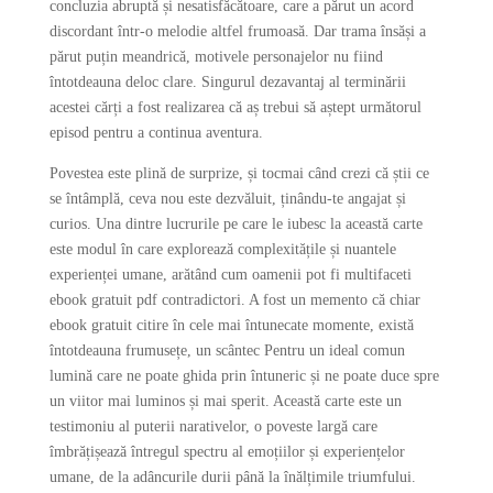
concluzia abruptă și nesatisfăcătoare, care a părut un acord
discordant într-o melodie altfel frumoasă. Dar trama însăși a
părut puțin meandrică, motivele personajelor nu fiind
întotdeauna deloc clare. Singurul dezavantaj al terminării
acestei cărți a fost realizarea că aș trebui să aștept următorul
episod pentru a continua aventura.
Povestea este plină de surprize, și tocmai când crezi că știi ce
se întâmplă, ceva nou este dezvăluit, ținându-te angajat și
curios. Una dintre lucrurile pe care le iubesc la această carte
este modul în care explorează complexitățile și nuantele
experienței umane, arătând cum oamenii pot fi multifaceti
ebook gratuit pdf contradictori. A fost un memento că chiar
ebook gratuit citire în cele mai întunecate momente, există
întotdeauna frumusețe, un scântec Pentru un ideal comun
lumină care ne poate ghida prin întuneric și ne poate duce spre
un viitor mai luminos și mai sperit. Această carte este un
testimoniu al puterii narativelor, o poveste largă care
îmbrățișează întregul spectru al emoțiilor și experiențelor
umane, de la adâncurile durii până la înălțimile triumfului.