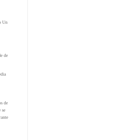
do Un
de de
edia
os de
e se
rante