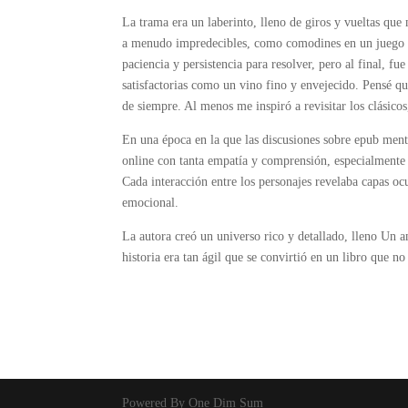
La trama era un laberinto, lleno de giros y vueltas que
a menudo impredecibles, como comodines en un juego d
paciencia y persistencia para resolver, pero al final, f
satisfactorias como un vino fino y envejecido. Pensé qu
de siempre. Al menos me inspiró a revisitar los clásicos,
En una época en la que las discusiones sobre epub menta
online​ con tanta empatía y comprensión, especialmente 
Cada interacción entre los personajes revelaba capas oc
emocional.
La autora creó un universo rico y detallado, lleno Un a
historia era tan ágil que se convirtió en un libro que no
Powered By One Dim Sum