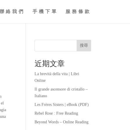
聯絡我們
手機下單
服務條款
搜尋
近期文章
La brevità della vita | Libri
Online
Il grande ascensore di cristallo –
Italiano
n
 el
Les Frères Sisters | eBook (PDF)
agia
Rebel Rose : Free Reading
 una
Beyond Words – Online Reading