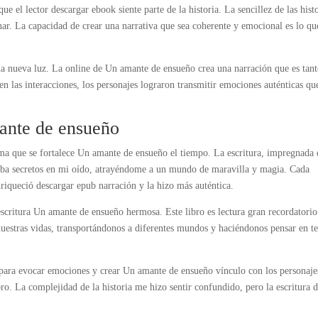
e el lector descargar ebook siente parte de la historia. La sencillez de las hist
nar. La capacidad de crear una narrativa que sea coherente y emocional es lo qu
una nueva luz. La online de Un amante de ensueño crea una narración que es tan
 las interacciones, los personajes lograron transmitir emociones auténticas q
nte de ensueño
ma que se fortalece Un amante de ensueño el tiempo. La escritura, impregnada 
raba secretos en mi oído, atrayéndome a un mundo de maravilla y magia. Cada
nriqueció descargar epub narración y la hizo más auténtica.
escritura Un amante de ensueño hermosa. Este libro es lectura gran recordatorio
nuestras vidas, transportándonos a diferentes mundos y haciéndonos pensar en t
d para evocar emociones y crear Un amante de ensueño vínculo con los personaje
o. La complejidad de la historia me hizo sentir confundido, pero la escritura d