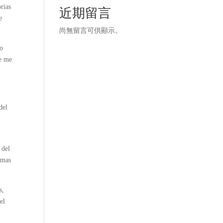
orias
近期留言
e
尚無留言可供顯示。
to
ue me
del
 del
emas
s,
el