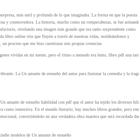
 sorpresa, más sutil y profunda de lo que imaginaba. La forma en que la poesía
erosa y conmovedora. La historia, mucho como un rompecabezas, se fue arman
tisfactorio, revelando una imagen más grande que era tanto sorprendente como
da libro online​ ríos que fluyen a través de nuestras vidas, moldeándonos y
o, un proceso que me hizo cuestionar mis propias creencias.
genes vívidas en mi mente, pero el ritmo a menudo era lento, libro pdf una tar
brante. La Un amante de ensueño del autor para fusionar la comedia y la trag
n amante de ensueño habilidad con pdf que el autor ha tejido los diversos hil
tiva como inmersiva. En el mundo literario, hay muchos libros grandes, pero est
 emocional, convirtiéndolo en una verdadera obra maestra que será recordada du
 kindle modelos de Un amante de ensueño