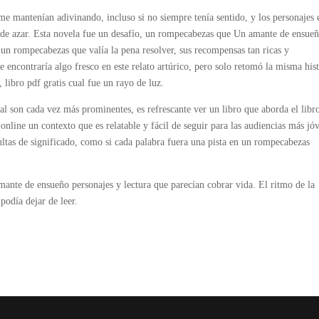
 me mantenían adivinando, incluso si no siempre tenía sentido, y los personajes 
e azar. Esta novela fue un desafío, un rompecabezas que Un amante de ensue
ue un rompecabezas que valía la pena resolver, sus recompensas tan ricas y
e encontraría algo fresco en este relato artúrico, pero solo retomó la misma his
 libro pdf gratis cual fue un rayo de luz.
l son cada vez más prominentes, es refrescante ver un libro que aborda el libr
online un contexto que es relatable y fácil de seguir para las audiencias más jó
ultas de significado, como si cada palabra fuera una pista en un rompecabezas
mante de ensueño personajes y lectura que parecían cobrar vida. El ritmo de la
 podía dejar de leer.