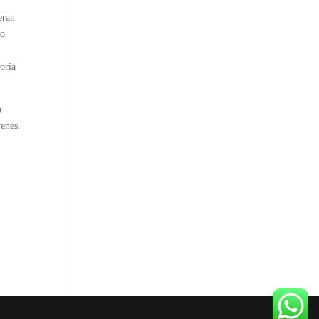
eran
ño
toria
o
venes.